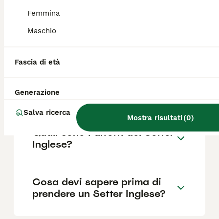
Femmina
Maschio
Quanto dura la vita di un
Setter Inglese?
Fascia di età
Qual è il carattere del Setter
Generazione
Inglese?
Salva ricerca
Mostra risultati
(
0
)
Quali sono i difetti del Setter
Inglese?
Cosa devi sapere prima di
prendere un Setter Inglese?