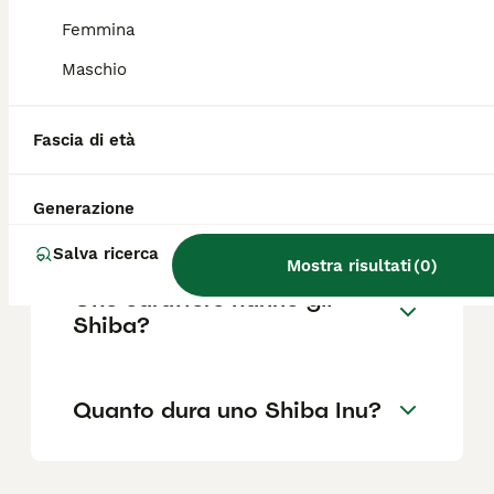
Femmina
Maschio
Perché prendere uno Shiba
Inu?
Fascia di età
Lo Shiba Inu è un cane
Generazione
affettuoso?
Salva ricerca
Mostra risultati
(
0
)
Che carattere hanno gli
Shiba?
Quanto dura uno Shiba Inu?