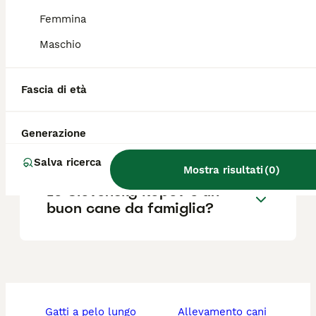
Femmina
Dove posso trovare
Maschio
allevamenti di Slovensky
Kopov in Italia?
Fascia di età
Quanto costa un cucciolo di
Generazione
Slovensky Kopov?
Salva ricerca
Mostra risultati
(
0
)
Lo Slovensky Kopov è un
buon cane da famiglia?
gatti a pelo lungo
allevamento cani