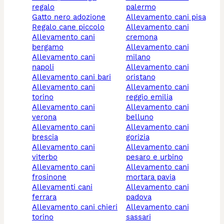
regalo
palermo
gatto nero adozione
allevamento cani pisa
regalo cane piccolo
allevamento cani
allevamento cani
cremona
bergamo
allevamento cani
allevamento cani
milano
napoli
allevamento cani
allevamento cani bari
oristano
allevamento cani
allevamento cani
torino
reggio emilia
allevamento cani
allevamento cani
verona
belluno
allevamento cani
allevamento cani
brescia
gorizia
allevamento cani
allevamento cani
viterbo
pesaro e urbino
allevamento cani
allevamento cani
frosinone
mortara pavia
allevamenti cani
allevamento cani
ferrara
padova
allevamento cani chieri
allevamento cani
torino
sassari