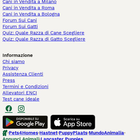
Cani in Vendita a Milano
Cani in Vendita a Roma
Cani in Vendita a Bologna
Forum Sui Cani
Forum Sui Gatti
Quiz: Quale Razza di Cane Scegliere
Quiz: Quale Razza di Gatto Scegliere
Informazione
Chi siamo
Privacy
Assistenza Clienti
Press
Termini e Condizioni
Allevatori ENCI
Test cane ideale
Pets4Homes
Hastnet
PuppyPlaats
MundoAnimalia
Annunci Animali
Lancaster Puppies