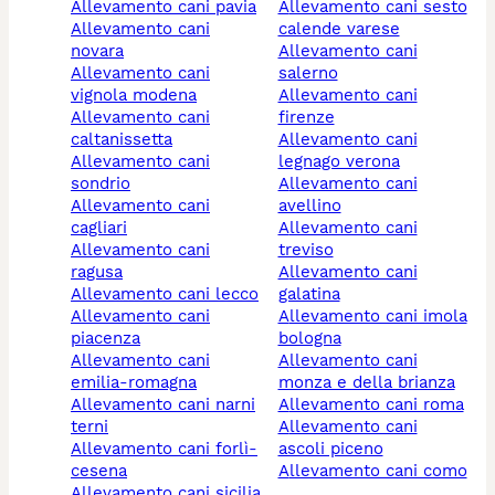
allevamento cani pavia
allevamento cani sesto
allevamento cani
calende varese
novara
allevamento cani
allevamento cani
salerno
vignola modena
allevamento cani
allevamento cani
firenze
caltanissetta
allevamento cani
allevamento cani
legnago verona
sondrio
allevamento cani
allevamento cani
avellino
cagliari
allevamento cani
allevamento cani
treviso
ragusa
allevamento cani
allevamento cani lecco
galatina
allevamento cani
allevamento cani imola
piacenza
bologna
allevamento cani
allevamento cani
emilia-romagna
monza e della brianza
allevamento cani narni
allevamento cani roma
terni
allevamento cani
allevamento cani forlì-
ascoli piceno
cesena
allevamento cani como
allevamento cani sicilia