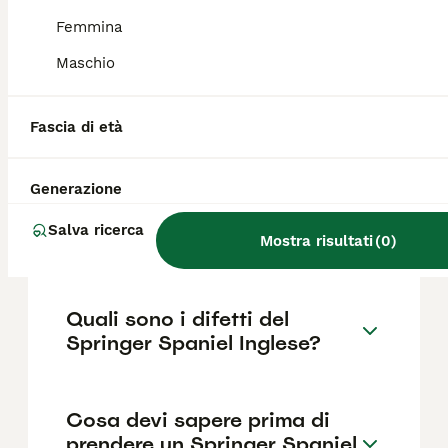
circa 312€ ,anche se i prezzi possono variare
in base a fattori come il pedigree, la
Femmina
reputazione dell'allevatore e la posizione.
Maschio
Quanto dura la vita di un
Fascia di età
Springer Spaniel Inglese?
Generazione
Qual è il carattere del
Salva ricerca
Springer Spaniel Inglese?
Mostra risultati
(
0
)
Quali sono i difetti del
Springer Spaniel Inglese?
Cosa devi sapere prima di
prendere un Springer Spaniel