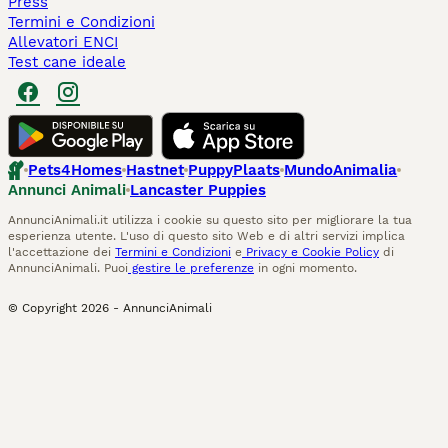
Press
Termini e Condizioni
Allevatori ENCI
Test cane ideale
Pets4Homes
Hastnet
PuppyPlaats
MundoAnimalia
Annunci Animali
Lancaster Puppies
AnnunciAnimali.it utilizza i cookie su questo sito per migliorare la tua
esperienza utente. L'uso di questo sito Web e di altri servizi implica
l'accettazione dei
Termini e Condizioni
e
Privacy e Cookie Policy
di
AnnunciAnimali. Puoi
gestire le preferenze
in ogni momento.
© Copyright
2026
-
AnnunciAnimali