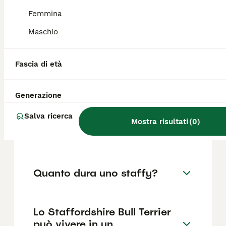
come il pedigree, la reputazione
dell'allevatore e la posizione.
Femmina
Maschio
Lo Staffordshire Bull Terrier è
adatto ai bambini?
Fascia di età
Generazione
Qual è l'incrocio tra il
Staffordshire Bull Terrier e
Salva ricerca
l'American Staffordshire Bull
Mostra risultati
(
0
)
Terrier?
Quanto dura uno staffy?
Lo Staffordshire Bull Terrier
può vivere in un