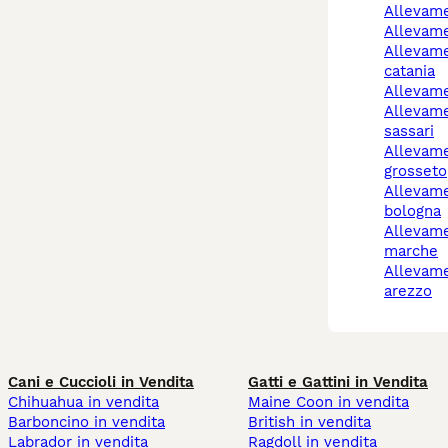
allevam
allevam
allevamenti cani
catania
allevam
allevamento cani
sassari
allevamento cani
grosseto
allevamento cani
bologna
allevamento cani
marche
allevamento cani
arezzo
Cani e Cuccioli in Vendita
Gatti e Gattini in Vendita
Chihuahua in vendita
Maine Coon in vendita
Barboncino in vendita
British in vendita
Labrador in vendita
Ragdoll in vendita