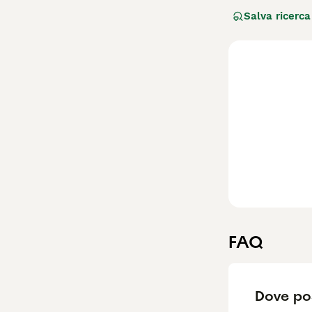
sviluppata negli
Salva ricerca
con barba e sopr
intelligente e pr
esperti, necessi
spazio sufficient
settimane. Tra le
e "terrier nero 
perfetta come ca
FAQ
Dove pos