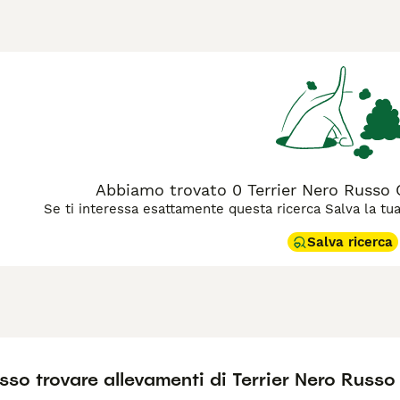
 anni '40 e '50 presso il Red Star Kennel. Questo cane di tagli
acciglia folte che gli conferiscono un aspetto distintivo. Il 
otettivo; è un eccellente guardiano, diffidente verso gli estra
ta di una socializzazione precoce e di un addestramento coeren
e e attività fisica regolare, oltre a una toelettatura intensa, 
 parole chiave più ricercate sul mercato italiano figurano "ter
russo perdita pelo". Questa razza non è indicata per chi vive i
ne da guardia e compagno fedele per famiglie attive.
Abbiamo trovato 0 Terrier Nero Russo C
Se ti interessa esattamente questa ricerca Salva la tua r
Salva ricerca
so trovare allevamenti di Terrier Nero Russo i