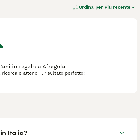
a grande è caratterizzato da un mantello nero folto e doppio,
Ordina per
Più recente
Terrier Nero Russo è noto per il suo temperamento leale,
nei ma affettuoso con la famiglia. Adatto a proprietari
te per gestire il suo forte istinto di protezione. Richiede
con spazzolature frequenti e tagli professionali ogni 6-8
rier nero russo prezzo", "terrier nero russo cuccioli vendita"
n appartamento o per proprietari alle prime armi, ma è
ani in regalo a Afragola.
icerca e attendi il risultato perfetto:
n Italia?