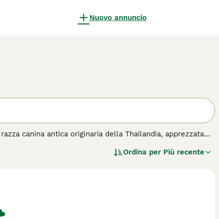
Nuovo annuncio
zza canina antica originaria della Thailandia, apprezzata
oltre 360 anni fa, era originariamente utilizzata come cane da
Ordina per
Più recente
 del Thai Ridgeback è la cresta di pelo che corre lungo la
stetica che dà anche nome alla razza. Fisicamente, il cane è
verse tonalità: blu, nero, rosso e fulvo, spesso accompagnato
el **ridgeback thailandese** è intelligente, indipendente e
a di una socializzazione precoce per evitare comportamenti
ca intensa e addestramento costante, il **Thai Ridgeback** è
o fedele. Parole chiave rilevanti includono “thai ridgeback