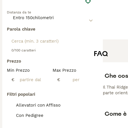
prezzo”, “thai r
Distanza da te
Parola chiave
0/100 caratteri
FAQ
Prezzo
Min Prezzo
Max Prezzo
Che cos
€
€
Il Thai Ridg
parte orient
Filtri popolari
Allevatori con Affisso
Come è 
Con Pedigree