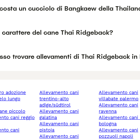
costa un cucciolo di Bangkaew della Thailan
l carattere del cane Thai Ridgeback?
so trovare allevamenti di Thai Ridgeback in 
ero adozione
allevamento cani
allevamento cani
trentino-alto
villabate palermo
adige/südtirol
allevamento cani
cane piccolo
allevamento cani
ravenna
galatina
allevamento cani imola
allevamento cani
bologna
pistoia
allevamento cani
allevamento cani
pozzuoli napoli