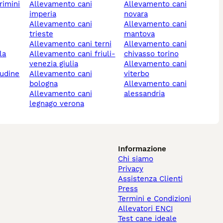
rimini
allevamento cani
allevamento cani
imperia
novara
allevamento cani
allevamento cani
trieste
mantova
allevamento cani terni
allevamento cani
allevamento cani friuli-
chivasso torino
venezia giulia
allevamento cani
 udine
allevamento cani
viterbo
bologna
allevamento cani
allevamento cani
alessandria
legnago verona
Informazione
Chi siamo
Privacy
Assistenza Clienti
Press
Termini e Condizioni
Allevatori ENCI
Test cane ideale