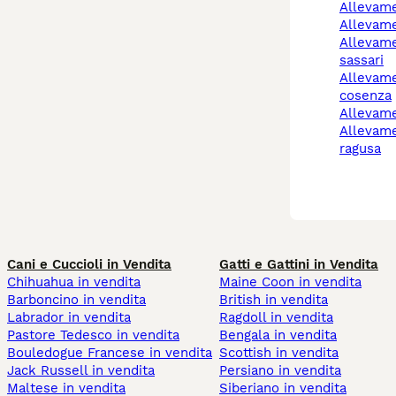
allevam
allevam
allevamento cani
sassari
allevamento cani
cosenza
allevam
allevamento cani
ragusa
Cani e Cuccioli in Vendita
Gatti e Gattini in Vendita
Chihuahua in vendita
Maine Coon in vendita
Barboncino in vendita
British in vendita
Labrador in vendita
Ragdoll in vendita
Pastore Tedesco in vendita
Bengala in vendita
Bouledogue Francese in vendita
Scottish in vendita
Jack Russell in vendita
Persiano in vendita
Maltese in vendita
Siberiano in vendita