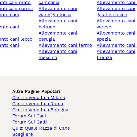
enti cani prato
campania
allevamento cani 
enti cani parma
allevamento cani
allevamento cani
viareggio lucca
galatina lecce
allevamento cani
allevamento cani
belluno
varese
allevamento cani
allevamento cani la
ento cani lecco
perugia
spezia
allevamento cani fermo
allevamento cani
allevamento cani
allevamento cani
messina
firenze
Altre Pagine Popolari
Cani in Vendita a Milano
Cani in Vendita a Roma
Cani in Vendita a Bologna
Forum Sui Cani
Forum Sui Gatti
Quiz: Quale Razza di Cane
Scegliere