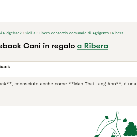
ai Ridgeback
Sicilia
Libero consorzio comunale di Agrigento
Ribera
eback Cani in regalo
a Ribera
eback
ack**, conosciuto anche come **Mah Thai Lang Ahn**, è una ra
a secolare e caratteristiche uniche. Questa razza, risalente a 
 e compagno nelle aree rurali thailandesi. Il tratto distintivo
ione opposta rispetto al resto del manto, una caratteristica e
ico, con un mantello corto e liscio che può presentarsi in di
nera, soprattutto nei colori rosso e fulvo. Il temperamento d
n cane protettivo e riservato verso gli estranei, che necessit
to a proprietari esperti che possono garantire un’attività fisi
mpagno per chi ha uno stile di vita attivo e cerca un guardian