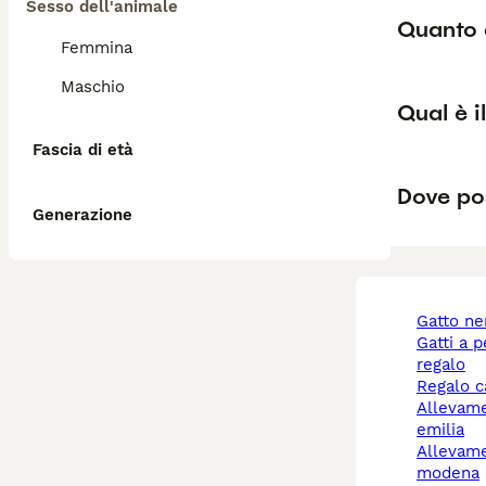
Sesso dell'animale
Quanto 
Femmina
Maschio
Qual è i
Fascia di età
Dove pos
Generazione
gatto n
gatti a pelo lungo
regalo
regalo 
allevamento cani reggio
emilia
allevamento cani
modena