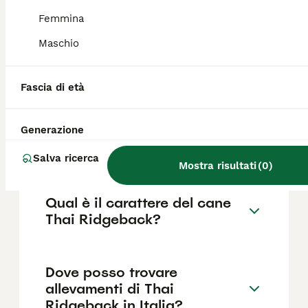
parte orientale del paese, oltre che come
cane da guardia e scorta per i carri.
Femmina
Maschio
Come è il morso del Thai
Ridgeback?
Fascia di età
Generazione
Quanto costa un cucciolo di
Bangkaew della Thailandia?
Salva ricerca
Mostra risultati
(
0
)
Qual è il carattere del cane
Thai Ridgeback?
Dove posso trovare
allevamenti di Thai
Ridgeback in Italia?