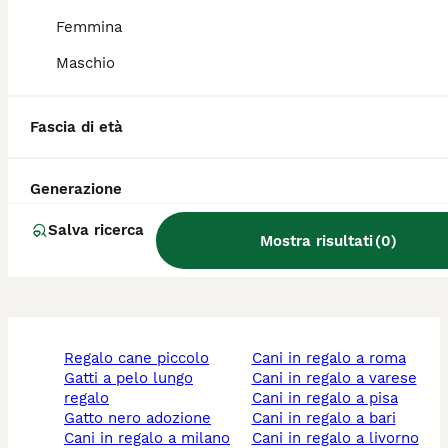
Qual è il cane tosa Inu?
Femmina
Maschio
Qual è il carattere del cane
Tosa?
Fascia di età
Qual è la taglia di un Tosa
Generazione
Inu?
Salva ricerca
Mostra risultati
(
0
)
regalo cane piccolo
cani in regalo a roma
gatti a pelo lungo
cani in regalo a varese
regalo
cani in regalo a pisa
gatto nero adozione
cani in regalo a bari
cani in regalo a milano
cani in regalo a livorno