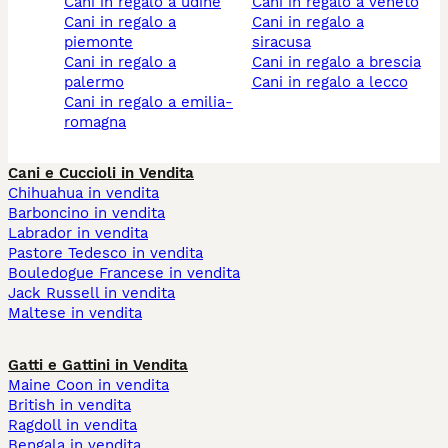
cani in regalo a udine
cani in regalo a veneto
cani in regalo a
cani in regalo a
piemonte
siracusa
cani in regalo a
cani in regalo a brescia
palermo
cani in regalo a lecco
cani in regalo a emilia-
romagna
Cani e Cuccioli in Vendita
Chihuahua in vendita
Barboncino in vendita
Labrador in vendita
Pastore Tedesco in vendita
Bouledogue Francese in vendita
Jack Russell in vendita
Maltese in vendita
Gatti e Gattini in Vendita
Maine Coon in vendita
British in vendita
Ragdoll in vendita
Bengala in vendita