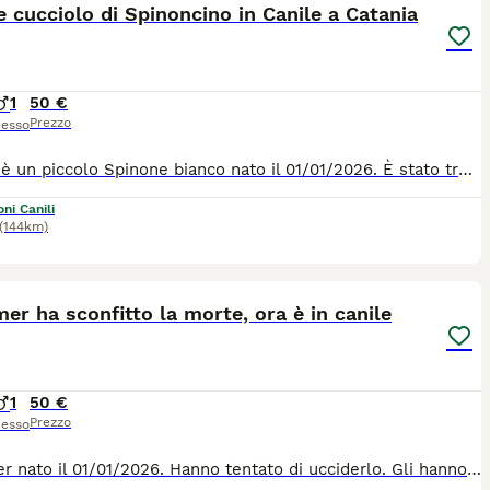
 cucciolo di Spinoncino in Canile a Catania
1
50 €
Prezzo
esso
George è un piccolo Spinone bianco nato il 01/01/2026. È stato trovato in montagna presso dei pastori che lo tenevano a una catena corta e lo picchiavano ogni giorno, poiché non era adatto a fare il cane da pastore. Di conseguenza, il piccolo è stato sequestrato ed è finito subito in canile. È difficile dire quale delle due situazioni fosse peggiore, ma quel che è certo è che il piccolo ha urgente bisogno di una famiglia. Per informazioni: 0039/3714497821
ni Canili
(144km)
6
3
er ha sconfitto la morte, ora è in canile
1
50 €
Prezzo
esso
Mortimer nato il 01/01/2026. Hanno tentato di ucciderlo. Gli hanno fatto mangiare ossa di pollo, pelle e derivati con puntine da disegno. Lui non è morto, perché una persona lo ha sentito guaire dai dolori e lo ha portato subito al soccorso veterinario. Li è stato pulito l'addome, dove per fortuna questo "cibo" era rimasto. Se passava oltre, il cucciolo moriva, anzi, lo dovevano sopprimere. Lui è un cucciolo tanto buono e carino e non ha smesso di fidarsi delle persone. Per tutte le info chiamate il 0039/3714497821