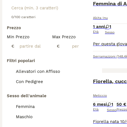
ADVANCED
Femmina di Ak
0/100 caratteri
Akita Inu
1 anni
1
Prezzo
Età
Sesso
Min Prezzo
Max Prezzo
€
€
Serramazzoni
(148.4
Filtri popolari
Allevatori con Affisso
Fiorella, cucc
Con Pedigree
Sesso dell'animale
Meticcio
6 mesi
1
50 €
Femmina
Età
Prezz
Sesso
Maschio