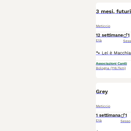
3 mesi, futuri
Meticcio
12 settimane
1
Età
Ses
Associazioni Canili
Bologna
(116.7km)
Grey
Meticcio
1 settimana
1
Età
Sesso