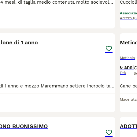
È un cucciolo di 4 mesi, di taglia medio contenuta molto socievole con gli altri cani ed affettuoso con le persone, ma avrà bisogno di educazione e socialità e tempo a disposizione da dedicare a lui. Si trova in provincia di Salerno, ma può raggiungere anche il centro qNord. Se interessati lasciate un messaggio di presentazione con età tipologia di abitazione tempo dedicare i cani specificando se il cane sta dentro oppure fuori.
Associazio
Arezzo
(
3
lone di 1 anno
Meticc
Meticcio
6 anni
Età
S
Chuck Cucciolo di 1 anno e mezzo Maremmano settere incrocio taglia media/grande Regalo Bisogna di casa con giardino
Macerata
6
2
SONO BUONISSIMO
ADOT