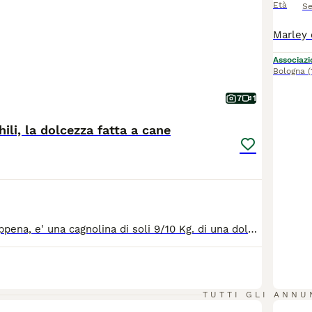
Età
Se
Associazio
Bologna
(
7
1
hili, la dolcezza fatta a cane
Monica, 3 anni appena, e' una cagnolina di soli 9/10 Kg. di una dolcezza disarmante, dal carattere delizioso, sempre pronta a prendere e dare coccole. Lei è davvero adatta per tutti, va d'accordo con maschi, femmine, anche gatti, ok bambini. Dara' gioia e amore incondizionato e per sempre a chi la porterà a casa con sé, a chi saprà leggere in quei suoi occhi dolci tutto il bisogno di amore che c'e'. E' sana, negativa alle malattie mediterranee. Lei si trova a Teramo, in rifugio, ma per buona adozione, dopo visita pre affido, arriva in tutto il Centro Nord con staffetta autorizzata ASL. Vaccinata, sterilizzata, con microchip e certificazione veterinario. Messaggio wattsapp al 3383745265 no chiamate
1
TUTTI GLI ANNU