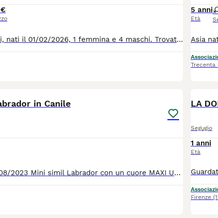
 €
5 anni
zzo
Età
S
Labrador cuccioli, nati il 01/02/2026, 1 femmina e 4 maschi. Trovati soli soletti abbandonati in campagna, senza madre, senza cibo, pieni di parassiti . Ora sono al sicuro, ma certamente non sono in un bel posto per dei cuccioli. Chi vuole tirare fuori dal canile un cucciolo, per risparmiarli la sofferenza del canile ? I cuccioli si trovano a Catania, ma possono arrivare in tutta italia con la staffetta ! Per tutte le info chiamate il 00393714497821
Associazio
Trecenta
6
abrador in Canile
LA DO
Segugio
1 anni
Età
Black nato il 15/08/2023 Mini simil Labrador con un cuore MAXI Un cane super buono e bravo con tutti, anche con i suoi simili. Come quasi tutti i cani in Sicilia, anche lui è stato trovato vagante in aperta campagna in condizione pietose. Ora è un po' guarito, la la vera guarigione puo' solo avvenire quando trova la sua casa e la sua famiglia. Chi è intenzionato a regalarli questo ci può contattare al 0039/3714497821
Associazio
Firenze
(
9