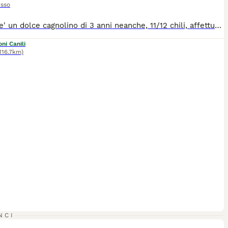
sso
Marley e' un dolce cagnolino di 3 anni neanche, 11/12 chili, affettuoso e dolce da morire, buono. Ha avuto un passato brutto, con un cattivo proprietario, ma lui non ha perso la voglia di amare, anche dopo le botte che prendeva. Anzi lui è così buono che va d'accordo con tutti : persone e altri cani, proprio con tutti. Si trova a Eboli ma per buona adozione arriva in tutto il Centro Nord con staffetta autorizzata ASL.
ni Canili
116.7km)
3
2
NCI