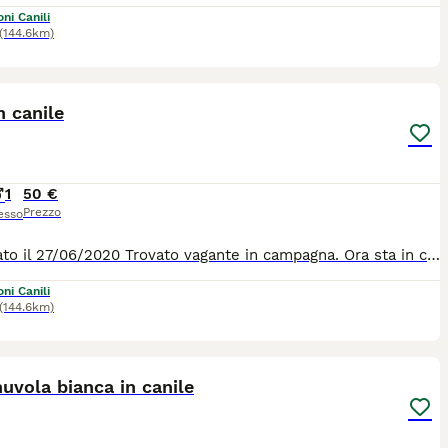
ni Canili
(144.6km)
1
1
n canile
1
50 €
Prezzo
esso
Nino, nato il 27/06/2020 Trovato vagante in campagna. Ora sta in canile fra le mura di cemento, il freddo pavimento e 1200 cani che abbaiano dalla mattina alla sera. Lui ne soffre. Troviamo qualcuno che li regala la tranquilità che lui sogna ? Nino è un bravo cane che se lo merita. Per tutte le info 0039/3714497821
ni Canili
(144.6km)
7
2
nuvola bianca in canile