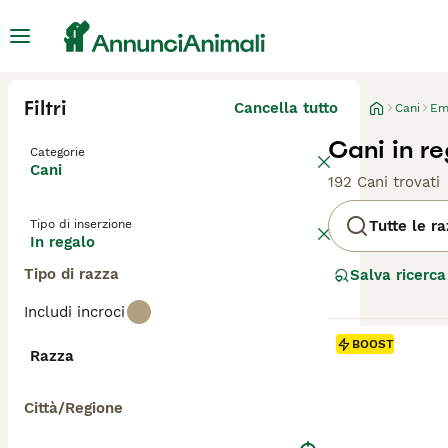
Filtri
Cancella tutto
Cani
Em
Cani in r
Categorie
Cani
192 Cani trovati
Tipo di inserzione
Tutte le r
In regalo
Tipo di razza
Salva ricerca
Includi incroci
BOOST
Razza
Città/Regione