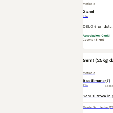
Meticcio
2 anni
Età
Associazioni Canili
Cesena
(31km)
Sem! (25kg d
Meticcio
9 settimane
1
Età
Sess
Monte San Pietro
(1