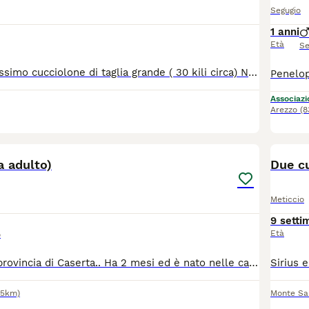
Segugio
1 anni
Età
Se
OSLO è un dolcissimo cucciolone di taglia grande ( 30 kili circa) Nato il 30 giugno 2024, mix maremmano..... Ha visto andar via tutti i fratellini e anche la mamma Luna .... lui è rimasto nel box in attesa che qualcuno si accorga di lui Affettuoso e buono, NON MERITA DI CRESCERE IN UN BOX CHI VUOLE SALVARLO? Si trova in pr di frosinone, adottabile al nord e centro iTalia, con vaccini e chip Adozione seria e consapevole, OSLO dovrà essere parte integrante della famiglia Se interessati scrivete una piccola presentazione su whzz app 3772368159 3204847756
Associazio
Arezzo
(8
2
a adulto)
Due cu
Meticcio
9 setti
Età
o
Sem si trova in provincia di Caserta.. Ha 2 mesi ed è nato nelle campagne di Caserta.. L'unico sopravvissuto è lui e la sua mamma, gli altri fratelli sono tutti morti.. Per evitargli il canile dove spesso muoiono tanti cuccioli cerchiamo una famiglia responsabile che si innamori di lui.. Si affida vaccinato e microchippato.. Adottabile in tutta la Campania e centro nord Italia dopo il pre affido con la staffetta.. Sarete accompagnati per un'adozione consapevole pet la gestione, sicurezza e benessere del proprio cane.
25km)
Monte Sa