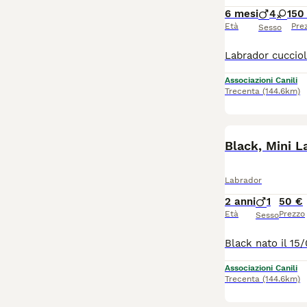
6 mesi
4
1
50
Età
Pre
Sesso
Associazioni Canili
Trecenta
(144.6km)
Black, Mini L
Labrador
2 anni
1
50 €
Età
Prezzo
Sesso
Associazioni Canili
Trecenta
(144.6km)