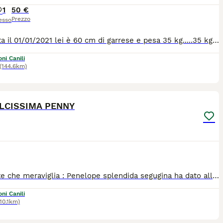
1
50 €
Prezzo
esso
Asia nata il 01/01/2021 lei è 60 cm di garrese e pesa 35 kg.....35 kg di amore puro ! Un nuvola bianca da coccolare ! Bella, buona e coccolosa ! Lei è stata sequestrata al suo padrone, che la maltrattava. Per farla sembrare cattiva, pericolosa ed aggresiva, le ha tagliato anche le orecchie ! Povero piccolo amore. Ma lei non ha mai smesso di amare gli esseri umani, perchè lei ha un cuore troppo grande. Sarebbe ora, che lei esce dal canile per entrare in una casa tutta sua con una famiglia tutta sua. è brava, buona e va d'accordo con tutti ! per tutte le info chiamate il 0039/3714497821
ni Canili
(144.6km)
8
4
LCISSIMA PENNY
Guardate che meraviglia : Penelope splendida segugina ha dato alla luce 10 tenere polpette! Una più dolce dell'altra... ovviamente anche Penelope cerca casa, è una segugina buonissima, coccolona di circa 1 annetto e mezzo Chi vuole amarla per la vita? Si cerca per lei casa con giardino, essendo cmq un cane da caccia Si trova in pr di Frosinone e verrà affidata a fine aprile, al nord e centro Italia dopo che avrà finito di allattare dopo che verrà sterilizzata Per informazioni scrivete una piccola presentazione su whazz app 3204847756
ni Canili
110.1km)
12
1