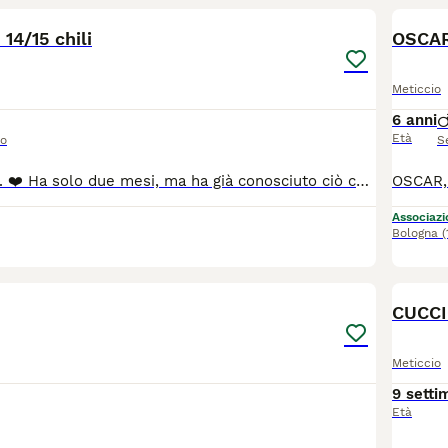
 14/15 chili
OSCAR
Meticcio
6 anni
Età
so
S
🐾 Lei è Macchia. ❤️ Ha solo due mesi, ma ha già conosciuto ciò che nessun cucciolo dovrebbe vivere. La sua storia è fatta di solitudine, fame e giornate trascorse da randagia, in balia di un destino che avrebbe potuto portarla via troppo presto. Oggi, però, la sua vita è cambiata. Grazie al grande cuore delle volontarie Macchia è finalmente al sicuro. Ma il suo lieto fine non è ancora arrivato. Ora aspetta una famiglia che la scelga per sempre. Una famiglia che la guardi negli occhi e si innamori di quella dolcissima macchiolina sul suo musetto, del suo sguardo pieno di speranza e della sua voglia di vivere. Perché diciamocelo… come si fa a non innamorarsi di lei? Macchia sarà affidata spulciata, sverminata, vaccinata e con microchip, previo iter di preaffido. Questa bimba sarà una taglia media contenuta, max 15 kg 📍 Siamo ad Eboli (SA) ☎️ Per informazioni: 338 593 0994. Lei dopo visita conoscitiva pre affido arriva con staffetta autorizzata ASL in tutto il Centro Nord, con vaccini e libretto sanitario
Associazio
Bologna
(
3
CUCCI
Meticcio
9 setti
Età