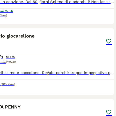
Cuccioli in adozione. Dai 60 giorni Splendidi e adorabili! Non lasciateli crescere soli, sono stati abbandonati. Urgono adozioni, tanti di loro rischiano di finire in campagna, non abbiamo più posto dove accoglierli!!! Per informazioni: 3 40 57 83 896 arrivano con staffetta a Firenze nord o Arezzo. Future taglie medie sui venticinque chili da grandi. Li affidiamo sverminati vaccinati e chippati
ni Canili
83km)
6
io giocarellone
1
50 €
Prezzo
esso
Cane bellissimo e coccolone. Regalo perché troppo impegnativo per mia madre anziana. Giocarellone e sempre pronto alle coccole, veramente docile.
(105.2km)
8
5
TA PENNY