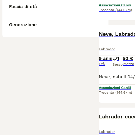
Associazioni Canili
Fascia di età
Trecenta
(144.6km)
Generazione
Neve, Labrad
Labrador
9 anni
1
50 €
Età
Prezzo
Sesso
Associazioni Canili
Trecenta
(144.6km)
Labrador cucc
Labrador