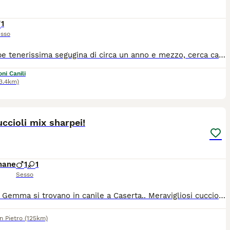
1
sso
Penelope tenerissima segugina di circa un anno e mezzo, cerca casa! E' molto buona e coccolona, alla ricerca di attenzioni Chi vuole amarla per la vita? Si cerca per lei casa con giardino, essendo cmq un cane da caccia Si trova in pr di Frosinone e verrà affidata a fine aprile, al nord e centro Italia vaccinata e sterilizzata Per informazioni scrivete una piccola presentazione su whazz app 3204847756
ni Canili
3.4km)
1
ccioli mix sharpei!
mane
1
1
Sesso
Sirius e Gemma si trovano in canile a Caserta.. Meravigliosi cuccioli di 2/3 mesi.. Il caldo non salva nessuno e la loro sorella è morta dal caldo... La volontaria sta facendo di tutto per dare un futuro migliore a loro, ma nessuno li vuole adottare.. Si affida sicuramente a chi è consapevole a cosa comporta la gestione di questo incrocio.... Sono dolcissimi.. Meglio la convivenza con altri cani di sesso opposto.. Finché sono piccoli possono abituarsi alla presenza dei gatti.. Per la femmina Gemma soprattutto obbligo sterilizzazione.. Adottabile in tutta la Campania e centro nord Italia dopo il pre affido con la staffetta.. Sarete accompagnati se vorrete per un'adozione consapevole per la gestione, sicurezza e benessere del proprio cane...
n Pietro
(125km)