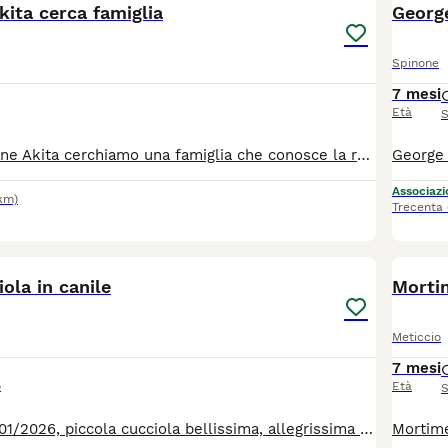
ita cerca famiglia
George
Spinone
7 mesi
Età
S
Per questa giovane Akita cerchiamo una famiglia che conosce la razza è ha esperienza con i cani. Buona di carattere, giocherellona e gode buona salute.
Associazio
km)
Trecenta
11
iola in canile
Mortim
Meticcio
7 mesi
o
Età
S
Fiorella nata 10/01/2026, piccola cucciola bellissima, allegrissima e giocosa. Possiamo trovare per lei una casa, prima che il canile la rende fobica e malata ? Per tutte le info chiamate il 0039/3714497821