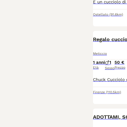
Ostellato
(91.6km)
Regalo cuccio
Meticcio
1 anni
1
50 €
Età
Prezzo
Sesso
Firenze
(110.5km)
ADOTTAMI, 