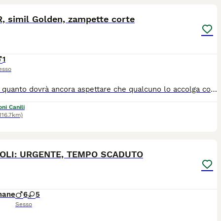
, simil Golden, zampette corte
1
esso
OSCAR, quanto dovrà ancora aspettare che qualcuno lo accolga con se? E' bello, dolce e simpatico, simile ad un Golden Retriever, ma con le zampotte corte, che insieme ai suoi circa 28 chili di peso e al suo bel carattere, lo rendono davvero adorabile, ha 7 anni circa, tenero e dolce come pochi, molto affettuoso, e socievole con le persone, un cane buono che saprà donare tanto amore a chi le aprirà le porte di casa. Ama giocare e cerca sempre il contatto umano, e le coccole. Oscar sta in rifugio e soffre molto il box. Non va d'accordo con cani maschi e con gatti. Sì invece con le femmine. E' sano, negativo malattie mediterranee, sterilizzato e vaccinato. Chiedete di Oscar, tramite messaggio Whatsapp ad Alessandra 3926279483. Dopo controlli preaffido arriva da Palermo in tutto il Centro Nord. Non facciamolo restare in rifugio.
ni Canili
116.7km)
10
OLI: URGENTE, TEMPO SCADUTO
mane
6
5
Sesso