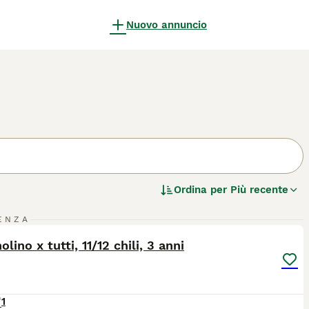
Nuovo annuncio
Ordina per
Più recente
5
2
ENZA
ST
olino x tutti, 11/12 chili, 3 anni
1