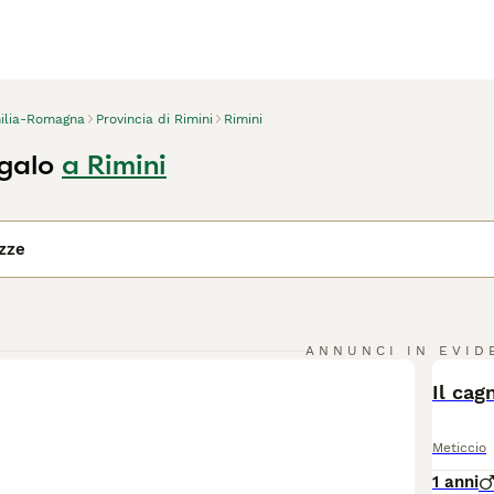
ilia-Romagna
Provincia di Rimini
Rimini
egalo
a Rimini
azze
ANNUNCI IN EVID
BOO
Il cagn
Meticcio
1 anni