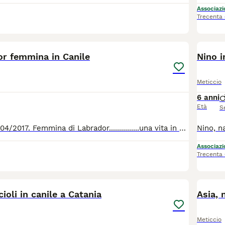
Associazio
Trecenta
14
3
or femmina in Canile
Nino i
Meticcio
6 anni
Età
S
Neve, nata il 04/04/2017. Femmina di Labrador...............una vita in canile senza mai sentire l'erba sotto le zampe, correre sotto il sole e vedere il cielo e gli uccelli volare. Chi vuole regalare a questa bellissima e dolcissima bimba una bella casa per sempre ? Lei va d'accordo con tutti i suoi simili. Per tutte le info 0039/3714497821
Associazio
Trecenta
28
3
ioli in canile a Catania
Asia, 
Meticcio