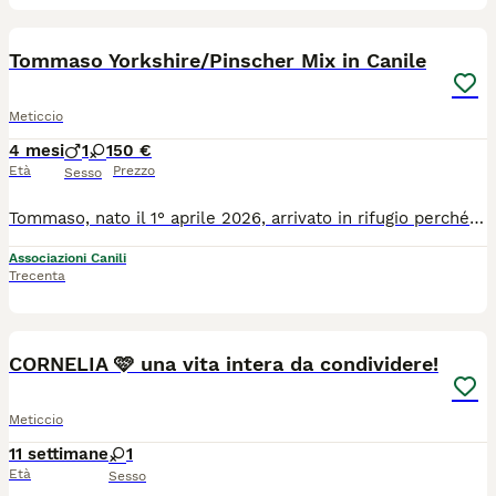
3
1
Tommaso Yorkshire/Pinscher Mix in Canile
Meticcio
4 mesi
1
1
50 €
Età
Prezzo
Sesso
Tommaso, nato il ​​1° aprile 2026, arrivato ​​in rifugio perché frutto di una cucciolata indesiderata. Si dice che la madre fosse una Yorkshire Terrier e il padre un Pinscher (o viceversa). Ciò che è certo è che è un piccolo tesoro incredibilmente divertente, affettuoso e dolce. il piccolino cerca una casa meravigliosa e desidera ardentemente lasciare il terribile rifugio il prima possibile. Per informazioni, chiamare il numero 0039/3714497821.
Associazioni Canili
Trecenta
3
CORNELIA 🩷 una vita intera da condividere!
Meticcio
11 settimane
1
Età
Sesso