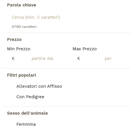
Età
Sesso
Parola chiave
A causa di un trasferimento entro fine agosto, cerchiamo con urgenza una nuova famiglia per Love, il nostro labrador. Profilo di Love Razza e Dati: Labrador Retriever con Pedigree, maschio di 5 anni. Salute: In ottima forma, microchippato, con libretto sanitario e vaccinazioni perfettamente aggiornate. Carattere: Dolce, affettuoso e giocherellone. È il classico Labrador: intelligente, molto socievole e desideroso di compiacere. Va d'accordo con tutti (persone e altri cani). Ama le passeggiate, il gioco del riporto e le buone pappe. Dove si trova: Mogliano Veneto (TV). Zona preferita: Fino a 30 km da Mogliano, per permettere un graduale e sereno inserimento nella nuova casa. Cerchiamo una famiglia dinamica che lo consideri un vero membro del nucleo familiare, ideale una casa con giardino o persone appassionate di passeggiate ed escursioni all'aperto. Se sei seriamente interessato a dare a Love l'amore che merita, contattaci subito qui o tramite messaggio WhatsApp.
Mogliano Veneto
0/100 caratteri
3
Prezzo
TUTTI GLI ANNUNCI
Min Prezzo
Max Prezzo
Alys
€
€
Meticcio
6 mesi
1
Filtri popolari
Età
Sesso
Allevatori con Affisso
Alice 6/7 mesi Trovata a vagabondare in campagna debilitata e con febbre alta. Adesso sta bene e presto potrà andare a casa. Socievole, dolcissima molto affettuosa. Va d’accordo con cani e gatti. Per lei si cerca famiglia con pazienza ed esperienza
Con Pedigree
Pordenone
Sesso dell'animale
2
Femmina