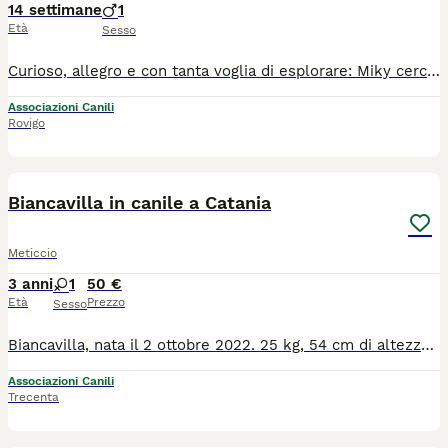
14 settimane
1
Età
Sesso
Curioso, allegro e con tanta voglia di esplorare: Miky cerca una famiglia con cui trasformare ogni giorno in una nuova scoperta. MIKY* cerca casa 🏡 🐾 Maschio futura taglia media contenuta 🐾 Età: all'incirca 2 - 3 mesi ✅Cucciolo Curioso con tanta voglia di esplorare e scoprire il mondo intorno a lui . ❤️ Cerca una famiglia che si prende cura di Lui e che lo faccia crescere circondato dall'affetto, ricambia con l'amore incondizionato e tanta allegria. 🏡 Cerca una famiglia tutta sua per sempre, NO SOLO giardino/box/recinto h24 ma scoperta, gioco e tanto affetto incondizionato. ✅️ verrà affidato vaccinato, sverminato e chippato. 📍Si trova in Calabria, ma arriva in tutto il centro o nord Italia previo preaffido e questionario conoscitivo. ℹ️ Chiediamo un rimborso spese per vaccini, chip e servizio di trasporto che porterà il piccolo da voi (staffetta). Per info scrivete a: ☎️ GRETA 3343019914, DOMINIC 3407269241, SILVIA 3396038316 📩 Mail: irandagidiisoladicaporizzuto@gmail.com 💬 Facebook Messenger e Instagram Direct
Associazioni Canili
Rovigo
8
Biancavilla in canile a Catania
Meticcio
3 anni
1
50 €
Età
Prezzo
Sesso
Biancavilla, nata il 2 ottobre 2022. 25 kg, 54 cm di altezza al garrese. Questa povera tesoro è stata trovata legata alla recinzione del rifugio; purtroppo, quindi, non sappiamo nulla del suo passato. Sappiamo però che è una cagnolina davvero adorabile e bellissima. Ha delle macchie meravigliose e particolari che la rendono assolutamente unica! Per maggiori informazioni, chiamare il numero 0039/3714497821.
Associazioni Canili
Trecenta
9