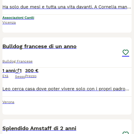
Ha solo due mesi e tutta una vita davanti. A Cornelia manca soltanto una famiglia con cui iniziare il suo viaggio. CORNELIA🧡CUCCIOLA CERCA CASA 🏡‼️ Hei.. ciao! 🐾🐶 Sono Cornelia, una cucciolotta tenerissima e sto cercando una famiglia che mi voglia tanto bene. 🥹 Vuoi sapere qualcosa di me? 🎀 ho 2 mesi 🐾 sono una futura taglia media-grande 📍mi trovo in Calabria, ma cerco casa al centro o nord Italia previo preaffido e questionario conoscitivo. ✅Vengo affidata vaccinata e sverminata, per questo viene chiesto un rimborso spese che coprirà anche la staffetta che mi porterà da te. 🏠 Vuoi farmi il regalo più bello e diventare la mia famiglia?🥺🩷 Io ti lascio qui sotto tutte le info: ☎️ 339 603 8316 - Silvia ☎️ 340 726 9241 - Dominic 💻 https://irandagidisola.it/ 📧 mail : irandagidiisolacaporizzuto@gmail.com 💬 Facebook Messenger o Instagram Direct
Associazioni Canili
Vicenza
7
Bulldog francese di un anno
Bulldog Francese
1 anni
1
300 €
Età
Prezzo
Sesso
Leo cerca casa dove poter vivere solo con i propri padroni. Ha tutte le vaccinazioni e è in ottima salute. Il peso è attorno ai 10kgr
Verona
3
Splendido Amstaff di 2 anni