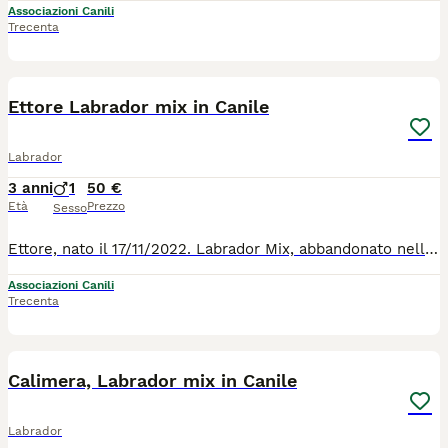
Associazioni Canili
Trecenta
8
1
Ettore Labrador mix in Canile
Labrador
3 anni
1
50 €
Età
Prezzo
Sesso
Ettore, nato il 17/11/2022. Labrador Mix, abbandonato nella pampas sconfinata della sicilia. Trovato in condizione pietose dai soccoritori. Ora è stato curato e sta bene, ma li manca la cosa fondamentale. Una casa, una famiglia e tutta le felicità del mondo, che un cane dolce, buono e gioioso merita. Va d'accordo con ogni essere vivente. Per tutte le info chiamate 0039/3714497821
Associazioni Canili
Trecenta
12
2
Calimera, Labrador mix in Canile
Labrador