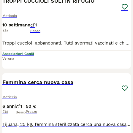
TROPPI CUCCIOLI SOLI IN RIFUGIO
Meticcio
10 settimane
1
Età
Sesso
Troppi cuccioli abbandonati. Tutti svermati vaccinati e chippati Lasciati a morire...in strada come spazzatura. Sono bellissimi. buonissimi e socievoli non lasciateli soli e rinchiusi. Taglie medie, Dai 60 giorni in su. Per adottarne uno 340]578]3896]. chiamate! Arrivano in staffetta.
Associazioni Canili
Verona
6
Femmina cerca nuova casa
Meticcio
6 anni
1
50 €
Età
Prezzo
Sesso
Tijuana, 25 kg, femmina sterilizzata cerca una nuova casa. Ho due figli e sono da sola, mi è stata abbandonata dal papà di mio figlio, ho provato a tenerla ma non riesco a gestirla sia sotto il punto di vista economico che giornaliero. È un cane buono abituata a stare con i bambini e in appartamento, ama correre e stare all’aperto (spazio di cui non dispongo), molto selettiva con le interazioni verso gli altri cani ma non va d’accordo con i chihuahua. Sono alla disperata ricerca di una nuova famiglia che la accolga e gli dia tutte le cure e l’amore di cui ha bisogno