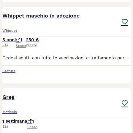
1
Whippet maschio in adozione
Whippet
5 anni
1
250 €
Età
Prezzo
Sesso
Cedesi adulti con tutte le vaccinazioni e trattamento per pulci e zecche, sverminazioni, passaggio anagrafe canina per tutte le info gradita mail o contatto telefonico. Si cede con piccolo rimborso spese. Certificato di buona salute
Cartura
3
Greg
Meticcio
1 settimana
1
Età
Sesso