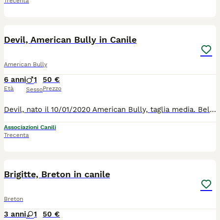
Trecenta
6
1
Devil, American Bully in Canile
American Bully
6 anni
1
50 €
Età
Prezzo
Sesso
Devil, nato il 10/01/2020 American Bully, taglia media. Bellissimo maschio, ma non abbastanza bello, per rimanere con suo padrone, che lo ha scaricato al canile. Buono e bravo, va al giunzaglio ed è puito di casa. Per tutte le info chiamate il 371/4497821
Associazioni Canili
Trecenta
5
1
Brigitte, Breton in canile
Breton
3 anni
1
50 €