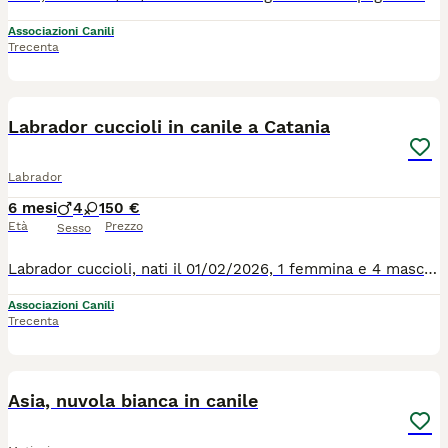
Associazioni Canili
Trecenta
28
3
Labrador cuccioli in canile a Catania
Labrador
6 mesi
4
1
50 €
Età
Prezzo
Sesso
Labrador cuccioli, nati il 01/02/2026, 1 femmina e 4 maschi. Trovati soli soletti abbandonati in campagna, senza madre, senza cibo, pieni di parassiti . Ora sono al sicuro, ma certamente non sono in un bel posto per dei cuccioli. Chi vuole tirare fuori dal canile un cucciolo, per risparmiarli la sofferenza del canile ? I cuccioli si trovano a Catania, ma possono arrivare in tutta italia con la staffetta ! Per tutte le info chiamate il 00393714497821
Associazioni Canili
Trecenta
7
2
Asia, nuvola bianca in canile