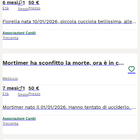
6 mesi
1
50 €
Età
Prezzo
Sesso
Fiorella nata 10/01/2026, piccola cucciola bellissima, allegrissima e giocosa. Possiamo trovare per lei una casa, prima che il canile la rende fobica e malata ? Per tutte le info chiamate il 0039/3714497821
Associazioni Canili
Trecenta
6
3
Mortimer ha sconfitto la morte, ora è in canile
Meticcio
7 mesi
1
50 €
Età
Prezzo
Sesso
Mortimer nato il 01/01/2026. Hanno tentato di ucciderlo. Gli hanno fatto mangiare ossa di pollo, pelle e derivati con puntine da disegno. Lui non è morto, perché una persona lo ha sentito guaire dai dolori e lo ha portato subito al soccorso veterinario. Li è stato pulito l'addome, dove per fortuna questo "cibo" era rimasto. Se passava oltre, il cucciolo moriva, anzi, lo dovevano sopprimere. Lui è un cucciolo tanto buono e carino e non ha smesso di fidarsi delle persone. Per tutte le info chiamate il 0039/3714497821
Associazioni Canili
Trecenta
14
3