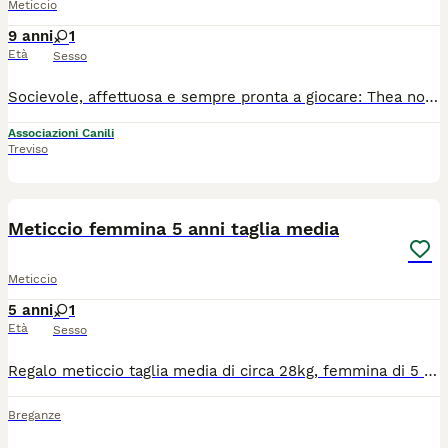
Meticcio
9 anni
1
Età
Sesso
Socievole, affettuosa e sempre pronta a giocare: Thea non cerca qualcosa di speciale, cerca semplicemente qualcuno con cui condividere gli anni più belli della sua vita. * *THEA* * ha bisogno di una casa 🏡 ❤️ Sono *THEA* sembro una *DEA* .. 🐶corro dietro alle lucertole ma non le prendo sono *Nobile* ...sono una *SETTER* adulta sto crescendo nel rifugio .. *TU* che *LEGGI* dammi la gioia di una *FAMIGLIA* che mi circondata di affetto 🐾 Femmina taglia media grande 🐾 Età: 9 anni ✅ adulta a cui piace giocare, socievole e va d'accordo con tutti. Aspetta ma sua occasione per essere *FELICE* con una bella una *FAMIGLIA* che la *AMI* . 🏡 *SI TU* la mia occasione di *felicità* Cerca qualcuno che sia la sua famiglia per sempre, NO SOLO giardino/box/recinto h24 ma *AMORE* , gioco e gioia, ricambio con dedizione assoluta. ✅️ verrà affidata vaccinata, sverminata e chippata. 📍Si trova in Calabria, ma arriva in tutto il centro o nord Italia previo preaffido e questionario conoscitivo. ℹ️ Chiediamo un rimborso spese per vaccini, chip e servizio di trasporto che porterà il piccolo da voi (staffetta). Per info scrivete a: ☎️ GRETA 3343019914, DOMINIC 3407269241, 📩 Mail: irandagidiisoladicaporizzuto@gmail.com 💬 Facebook Messenger e Instagram Direct
Associazioni Canili
Treviso
2
Meticcio femmina 5 anni taglia media
Meticcio
5 anni
1
Età
Sesso
Regalo meticcio taglia media di circa 28kg, femmina di 5 anni, colore bianco/miele, molto affettuosa e docile. Dispone di microchip ed è sterilizzata. Ha bisogno di stare a contatto con le persone e in un posto sicuro e ben recintato.
Breganze