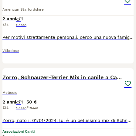
American Staffordshire
2 anni
1
Età
Sesso
Per motivi strettamente personali, cerco una nuova famiglia per Ray, uno splendido Amstaff di 2 ani. Molto energico, affettuoso con le persone. ​ Perfettamente in salute. Ha il microchip, è vaccinato e i trattamenti antiparassitari. ​3515434967 Cristina Adria, Rovigo
Villadose
9
2
Zorro, Schnauzer-Terrier Mix in canile a Catania
Meticcio
2 anni
1
50 €
Età
Prezzo
Sesso
Zorro, nato il 01/01/2024. lui è un bellissimo mix di Schnauzer / Terrier, super peloso e super bellissimo di 28 kg e 56 cm al garrese. un bel peloso coccoloso, buono, che va d'accordo con tutti ! Chi vuole regalare a qeusto peluche vivente una bella casa e un bel taglio di pelo, per fare esaltare la sua bellezza pelosa ? Per tutte le info chiamate il 0039/3714497821
Associazioni Canili