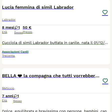
Lucia femmina di simil Labrador
Labrador
8 mesi
1
50 €
Età
Prezzo
Sesso
Cucciola di simil Labrador buttata in canile. nata il 01/12/2025. Lucia femmina bianca, è bellissima, dolcissima e super giocosa. Ora cerca una casa tutta per se, per lasciare le gabbie del canile, dove non trova nulla che la potrebbe rendere felice.
Associazioni Canili
Trecenta
2
BELLA ❤️ la compagna che tutti vorrebbero 😍
Meticcio
7 anni
1
Età
Sesso
Dolce, equilibrata e bravissima con persone, bambini, cani e gatti: Bella è pronta a entrare in una famiglia come se ne avesse sempre fatto parte. * *BELLA* * cerca casa 🏡 ❤️ Sono *BELLA* sto prendendo il sole nel cortile della Zia .. 🐶 sono buona e brava, dolce, vado d'accordo con tutti adulti, bambini, gatti e cani ..sono una femminuccia adulta di circa 7 anni.. *TU* che *LEGGI* portami con *TE* ti regalo coccole e tutto l'amore che posso💖 🐾 Femmina taglia media grande 🐾 Età: 7 anni ✅ adulta non tira al guinzaglio. Aspetta la sua occasione per essere *FELICE* con una bella una *FAMIGLIA* che la curi con la medicina più bella *l'amore* NO SOLO giardino/box/recinto h24 ma *AMORE* , gioco e gioia, ricambio con dedizione assoluta. ✅️ verrà affidata vaccinata, sverminata e chippata. 📍Si trova in Calabria, ma arriva in tutto il centro o nord Italia previo preaffido e questionario conoscitivo. ℹ️ Chiediamo un rimborso spese per vaccini, chip e servizio di trasporto che porterà il piccolo da voi (staffetta). Per info scrivete a: ☎️ GRETA 3343019914, DOMINIC 3407269241, 📩 Mail: irandagidiisoladicaporizzuto@gmail.com 💬 Facebook Messenger e Instagram Direct