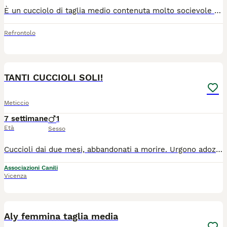
È un cucciolo di taglia medio contenuta molto socievole con gli altri cani ed affettuoso con le persone, ma avrà bisogno di educazione e socialità e tempo a disposizione da dedicare a lui. Si trova in provincia di Salerno, ma può raggiungere anche il centro qNord. Se interessati lasciate un messaggio di presentazione con età tipologia di abitazione tempo dedicare i cani specificando se il cane sta dentro oppure fuori.
Refrontolo
10
TANTI CUCCIOLI SOLI!
Meticcio
7 settimane
1
Età
Sesso
Cuccioli dai due mesi, abbandonati a morire. Urgono adozioni Li affidiamo sverminati vaccinati e microchippati Per adozioni *34*057!83896! Future taglie MEDIE sui 25 kg da adulti circa. Arrivo in staffetta a padova!
Associazioni Canili
Vicenza
3
Aly femmina taglia media