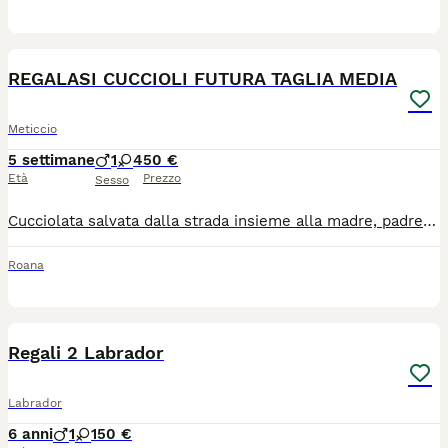
11
REGALASI CUCCIOLI FUTURA TAGLIA MEDIA
Meticcio
5 settimane
1
4
50 €
Età
Prezzo
Sesso
Cucciolata salvata dalla strada insieme alla madre, padre anonimo, il maschio è quello bianco, le altre sono tutte femmine. Tutti i cuccioli sono a pelo corto. I cani potranno essere consegnati da fine agosto. Contattare SOLO SE REALMENTE INTERESSATI. Questi cuccioli hanno bisogno di un giardino essendo futura taglia media, ci sarà un modulo pre adozione da compilare e le spese per le vaccinazioni microchip saranno a proprio carico (all'incirca 50 euro)
Roana
13
Regali 2 Labrador
Labrador
6 anni
1
1
50 €