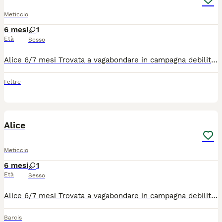
Meticcio
6 mesi
1
Età
Sesso
Alice 6/7 mesi Trovata a vagabondare in campagna debilitata e con febbre alta. Adesso sta bene e presto potrà andare a casa. Socievole, dolcissima molto affettuosa. Va d’accordo con cani e gatti. Per lei si cerca famiglia con pazienza ed esperienza. È una cucciola vivace che va educata. Scrivete un breve messaggio di presentazione ( nome - età - città- esperienza con i cani - tempi da dedicare a lei)
Feltre
4
Alice
Meticcio
6 mesi
1
Età
Sesso
Alice 6/7 mesi Trovata a vagabondare in campagna debilitata e con febbre alta. Adesso sta bene e presto potrà andare a casa. Socievole, dolcissima molto affettuosa. Va d’accordo con cani e gatti. Per lei si cerca famiglia con pazienza ed esperienza. È una cucciola vivace che va educata. Scrivete un breve messaggio di presentazione ( nome - età - città- esperienza con i cani - tempi da dedicare a lei)
Barcis