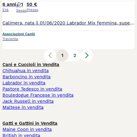
6 anni
1
50 €
Età
Prezzo
Sesso
Calimera, nata il 01/06/2020 Labrador Mix femmina, super buonissima, bella e dolce. Trovata vagante in un piccolo paese della sicilia. Recuperata dai soccoritori e rinchiusa in canile. Purtroppo la piccola in canile non è felice e piange tanto. Ha bisogno di una familglia che le regala una bella casa ed una vita fantastica. Lei va d'accordo con tutti suoi simili. Per tutte le info chiamate il 0039/3714497821
Associazioni Canili
Trecenta
1
2
Cani e Cuccioli in Vendita
Chihuahua in vendita
Barboncino in vendita
Labrador in vendita
Pastore Tedesco in vendita
Bouledogue Francese in vendita
Jack Russell in vendita
Maltese in vendita
Gatti e Gattini in Vendita
Maine Coon in vendita
British in vendita