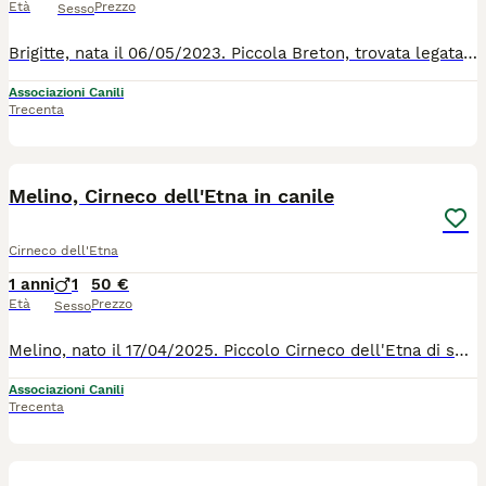
Età
Prezzo
Sesso
Brigitte, nata il 06/05/2023. Piccola Breton, trovata legata ad un vecchio frigo in mezza al nulla. Lei è buona, coccolosa e gioiosa. Va d'accordo con tutti. Se qualcuno le regala una bella casa, magari lei crede di nuovo nella bontà delle persone. Per tutte le info chiamate il 371/4497821
Associazioni Canili
Trecenta
4
1
Melino, Cirneco dell'Etna in canile
Cirneco dell'Etna
1 anni
1
50 €
Età
Prezzo
Sesso
Melino, nato il 17/04/2025. Piccolo Cirneco dell'Etna di solo 12 kg, abbandonato in aperto campagna. Per fortuna è stato trovato e per il momento è al sicuro. Ma il canile non può essere una vita per sempre per lui. Troviamo qualcuno, che li regala una bella casa, una bella vita ed una famiglia tutta sua ? Lui è bravissimo, buonissimo e va d'accordo con tutti ! Per tutte le info chiamate il 0039/3714497821
Associazioni Canili
Trecenta
4
1