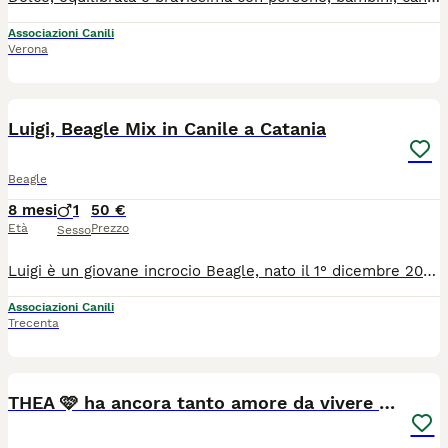
Associazioni Canili
Verona
3
1
Luigi, Beagle Mix in Canile a Catania
Beagle
8 mesi
1
50 €
Età
Prezzo
Sesso
Luigi è un giovane incrocio Beagle, nato il 1° dicembre 2025, che è stato lasciato legato fuori dal rifugio durante la notte. Purtroppo non sappiamo nulla del suo passato, se non che è un cane bellissimo, dolce e giocherellone, che va d'accordo a meraviglia con gli altri cani. Per ulteriori informazioni, si prega di chiamare il numero 0039/3714497821 o di inviare un messaggio WhatsApp.
Associazioni Canili
Trecenta
6
THEA 🩷 ha ancora tanto amore da vivere e da dare