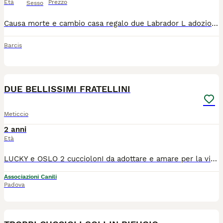
Età
Prezzo
Sesso
Causa morte e cambio casa regalo due Labrador L adozione è sia in coppia che singola Zona dí consegna vicino a Pordenone
Barcis
10
2
DUE BELLISSIMI FRATELLINI
Meticcio
2 anni
Età
LUCKY e OSLO 2 cucciolonI da adottare e amare per la vita... buoni come il pane, coccoloni, tranquilli Stanno crescendo in un box E NON LO MERITANO... la loro adozione è urgente! I suoi fratellini sono stati adottati!! Nati a fine giugno 2024, taglia grande ( mix golden maremmano) Si trovano nel basso Lazio, adottabili al nord e centro Italia! Vaccinato e chippato, adozione seria e consapevole Piccola presentazione su whazz app ********** **********
Associazioni Canili
Padova
12