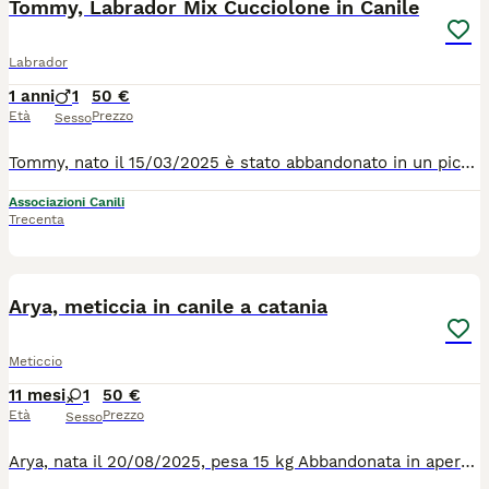
Tommy, Labrador Mix Cucciolone in Canile
Labrador
1 anni
1
50 €
Età
Prezzo
Sesso
Tommy, nato il 15/03/2025 è stato abbandonato in un piccolo paese, dove poi è stato preso e portato in canile. Tommy non è felice li tra le pareti di cemento, il freddo pavimento ed il casino che fanni gli altri 1200 cani. Lui vorebbe iniziare la sua piccola vita in un bel giardino, con una bella casa ed una bella famiglia tutta sua. C'è qualcuno che vuole fare questo grande regalo al piccolo Tommy ? Lui è bravo e buono e va d'accordo con tutti i suoi simili. Per tutte le info 0039/3714497821
Associazioni Canili
Trecenta
4
2
Arya, meticcia in canile a catania
Meticcio
11 mesi
1
50 €
Età
Prezzo
Sesso
Arya, nata il 20/08/2025, pesa 15 kg Abbandonata in aperta campagna, sola e disperata. Poi è stata presa dalle guardie del canile e portata dentro. Ache se li apparentemente è al sicuro, sicuramente non è il posto per una cucciola. Per lei ora cerchiamo una bella casa, una famiglia ed una bella vita ! Va d'accordo con tutti, perchè lei è dolce e buona ! Per tutte le info chiamate il 0039/3714497821