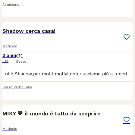
Arzignano
1
Shadow cerca casa!
Meticcio
3 anni
1
Età
Sesso
Lui è Shadow,per molti motivi non riusciamo più a tenerlo con noi, è castrato e ha il microchip! è molto vivace e dolce con tutti,gioca un sacco e ama le coccole. è un pastore belga misto maremmano maschio,nato il 02/05/2023! Per informazioni o domande rimango disponibile qui o su whatsapp:3519112482
Borgo Valbelluna
6
MIKY 💙 il mondo è tutto da scoprire
Meticcio