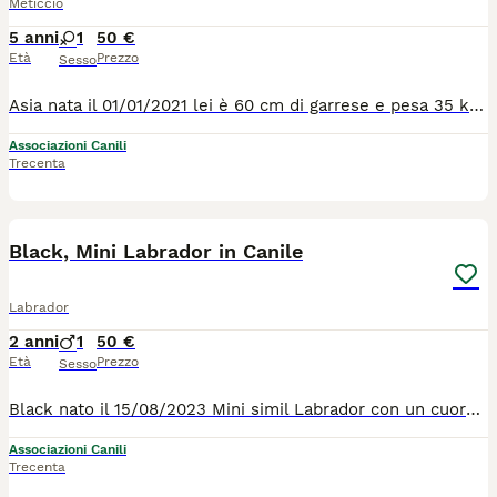
Meticcio
5 anni
1
50 €
Età
Prezzo
Sesso
Asia nata il 01/01/2021 lei è 60 cm di garrese e pesa 35 kg.....35 kg di amore puro ! Un nuvola bianca da coccolare ! Bella, buona e coccolosa ! Lei è stata sequestrata al suo padrone, che la maltrattava. Per farla sembrare cattiva, pericolosa ed aggresiva, le ha tagliato anche le orecchie ! Povero piccolo amore. Ma lei non ha mai smesso di amare gli esseri umani, perchè lei ha un cuore troppo grande. Sarebbe ora, che lei esce dal canile per entrare in una casa tutta sua con una famiglia tutta sua. è brava, buona e va d'accordo con tutti ! per tutte le info chiamate il 0039/3714497821
Associazioni Canili
Trecenta
6
Black, Mini Labrador in Canile
Labrador
2 anni
1
50 €
Età
Prezzo
Sesso
Black nato il 15/08/2023 Mini simil Labrador con un cuore MAXI Un cane super buono e bravo con tutti, anche con i suoi simili. Come quasi tutti i cani in Sicilia, anche lui è stato trovato vagante in aperta campagna in condizione pietose. Ora è un po' guarito, la la vera guarigione puo' solo avvenire quando trova la sua casa e la sua famiglia. Chi è intenzionato a regalarli questo ci può contattare al 0039/3714497821
Associazioni Canili
Trecenta