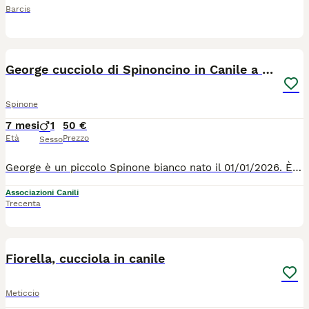
Barcis
3
2
George cucciolo di Spinoncino in Canile a Catania
Spinone
7 mesi
1
50 €
Età
Prezzo
Sesso
George è un piccolo Spinone bianco nato il 01/01/2026. È stato trovato in montagna presso dei pastori che lo tenevano a una catena corta e lo picchiavano ogni giorno, poiché non era adatto a fare il cane da pastore. Di conseguenza, il piccolo è stato sequestrato ed è finito subito in canile. È difficile dire quale delle due situazioni fosse peggiore, ma quel che è certo è che il piccolo ha urgente bisogno di una famiglia. Per informazioni: 0039/3714497821
Associazioni Canili
Trecenta
11
Fiorella, cucciola in canile
Meticcio