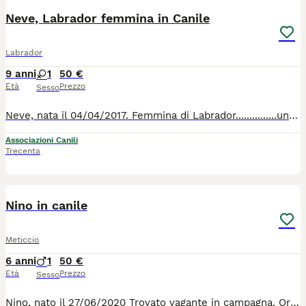
Neve, Labrador femmina in Canile
Labrador
9 anni
1
50 €
Età
Prezzo
Sesso
Neve, nata il 04/04/2017. Femmina di Labrador...............una vita in canile senza mai sentire l'erba sotto le zampe, correre sotto il sole e vedere il cielo e gli uccelli volare. Chi vuole regalare a questa bellissima e dolcissima bimba una bella casa per sempre ? Lei va d'accordo con tutti i suoi simili. Per tutte le info 0039/3714497821
Associazioni Canili
Trecenta
1
1
Nino in canile
Meticcio
6 anni
1
50 €
Età
Prezzo
Sesso
Nino, nato il 27/06/2020 Trovato vagante in campagna. Ora sta in canile fra le mura di cemento, il freddo pavimento e 1200 cani che abbaiano dalla mattina alla sera. Lui ne soffre. Troviamo qualcuno che li regala la tranquilità che lui sogna ? Nino è un bravo cane che se lo merita. Per tutte le info 0039/3714497821