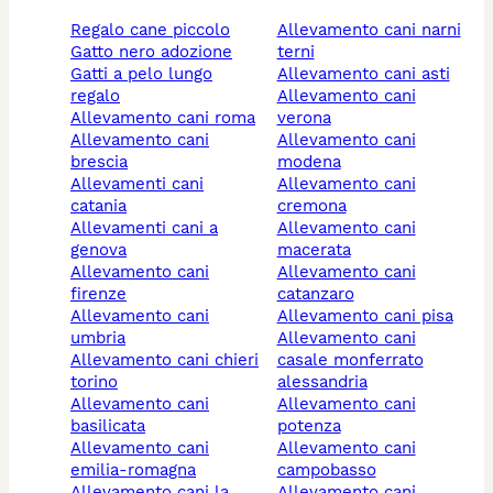
regalo cane piccolo
allevamento cani narni
gatto nero adozione
terni
gatti a pelo lungo
allevamento cani asti
regalo
allevamento cani
allevamento cani roma
verona
allevamento cani
allevamento cani
brescia
modena
allevamenti cani
allevamento cani
catania
cremona
allevamenti cani a
allevamento cani
genova
macerata
allevamento cani
allevamento cani
firenze
catanzaro
allevamento cani
allevamento cani pisa
umbria
allevamento cani
allevamento cani chieri
casale monferrato
torino
alessandria
allevamento cani
allevamento cani
basilicata
potenza
allevamento cani
allevamento cani
emilia-romagna
campobasso
allevamento cani la
allevamento cani