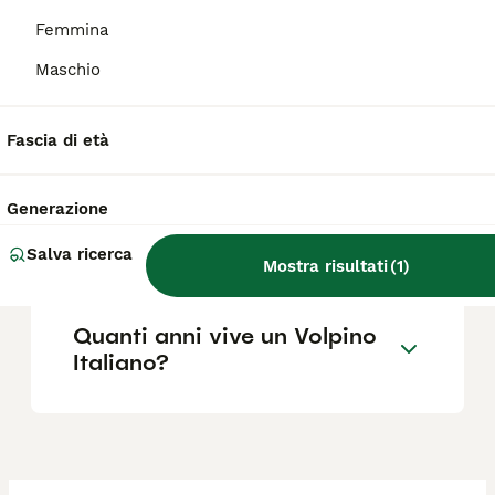
Quali sono i difetti del
Femmina
Volpino Italiano?
Maschio
Il Volpino soffre la
Fascia di età
solitudine?
Generazione
Il Volpino è aggressivo?
Salva ricerca
Mostra risultati
(
1
)
Quanti anni vive un Volpino
Italiano?