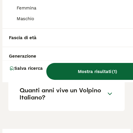
Quali sono i difetti del
Femmina
Volpino Italiano?
Maschio
Il Volpino soffre la
Fascia di età
solitudine?
Generazione
Il Volpino è aggressivo?
Salva ricerca
Mostra risultati
(
1
)
Quanti anni vive un Volpino
Italiano?