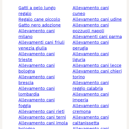
gatti a pelo lungo
allevamento cani
regalo
cuneo
regalo cane piccolo
allevamento cani udine
gatto nero adozione
allevamento cani
allevamento cani
pozzuoli napoli
milano
allevamenti cani parma
allevamenti cani friuli
allevamento cani
venezia giulia
perugia
allevamento cani
allevamento cani
trieste
liguria
allevamento cani
allevamento cani lecce
bologna
allevamento cani chieri
allevamento cani
torino
brescia
allevamento cani
allevamento cani
reggio calabria
lombardia
allevamento cani
allevamento cani
imperia
foggia
allevamento cani
allevamento cani rieti
cremona
allevamento cani terni
allevamento cani
allevamento cani imola
caltanissetta
bologna
allevamento cani