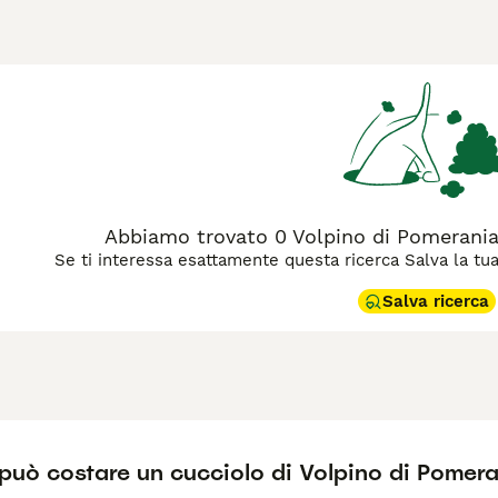
 Spitz e hanno un aspetto molto simile a quello di una volpe, a
iscendono dallo spitz tedesco, motivo per cui vengono altresì c
 il suo regno nel 1900.
agina di consigli sul Volpino Pomerania
per informazioni su qu
Abbiamo trovato 0 Volpino di Pomerania 
Se ti interessa esattamente questa ricerca Salva la tua r
Salva ricerca
può costare un cucciolo di Volpino di Pomer