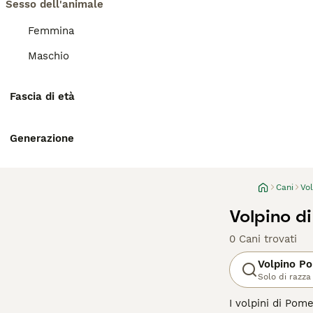
Sesso dell'animale
Femmina
Maschio
Fascia di età
Generazione
Cani
Vo
Volpino d
0 Cani trovati
Volpino P
Solo di razza
I volpini di Pom