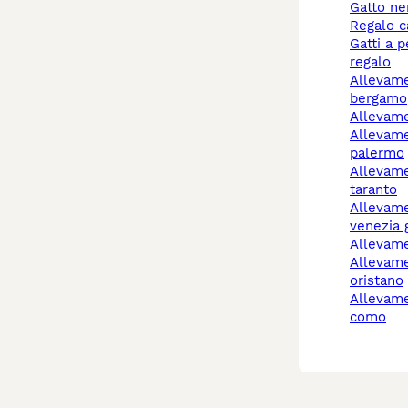
gatto n
regalo 
gatti a pelo lungo
regalo
allevamento cani
bergamo
allevam
allevamento cani
palermo
allevamenti cani
taranto
allevamenti cani friuli
venezia g
allevam
allevamento cani
oristano
allevamento cani cantù
como