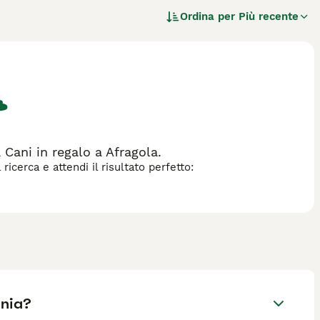
vvolti in un fascio di lanugine. è interessante vedere che
Ordina per
Più recente
hiamati spitz tedeschi nani. La regina Vittoria li rese
esta razza di cane.
Cani in regalo a Afragola.
icerca e attendi il risultato perfetto:
ania?