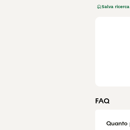
piccoli del tipo
Salva ricerca
questi volpini d
popolari durante
Leggi la
nostra p
FAQ
Quanto 