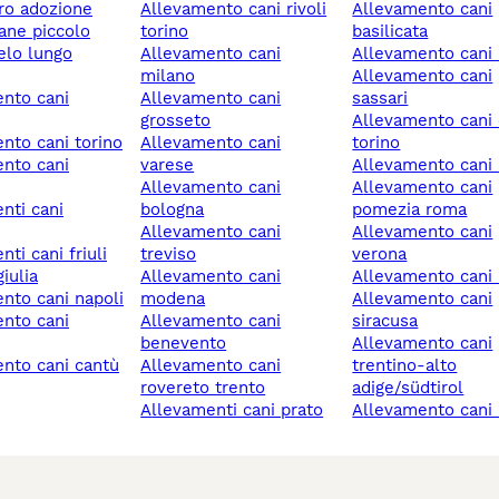
ero adozione
allevamento cani rivoli
allevamento cani
cane piccolo
torino
basilicata
allevamento cani
allevamento cani
milano
allevamento cani
allevamento cani
sassari
grosseto
allevamento cani chieri
ento cani torino
allevamento cani
torino
varese
allevamento cani
allevamento cani
allevamento cani
bologna
pomezia roma
allevamento cani
allevamento cani
treviso
verona
iulia
allevamento cani
allevamento cani 
ento cani napoli
modena
allevamento cani
allevamento cani
siracusa
benevento
allevamento cani
allevamento cani
trentino-alto
rovereto trento
adige/südtirol
allevamenti cani prato
allevamento cani