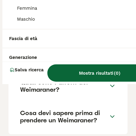
Femmina
Maschio
Quanto dura la vita di un
Weimaraner?
Fascia di età
Qual è il carattere del
Generazione
Weimaraner?
Salva ricerca
Mostra risultati
(
0
)
Quali sono i difetti del
Weimaraner?
Cosa devi sapere prima di
prendere un Weimaraner?