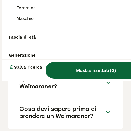
Femmina
Maschio
Quanto dura la vita di un
Weimaraner?
Fascia di età
Qual è il carattere del
Generazione
Weimaraner?
Salva ricerca
Mostra risultati
(
0
)
Quali sono i difetti del
Weimaraner?
Cosa devi sapere prima di
prendere un Weimaraner?