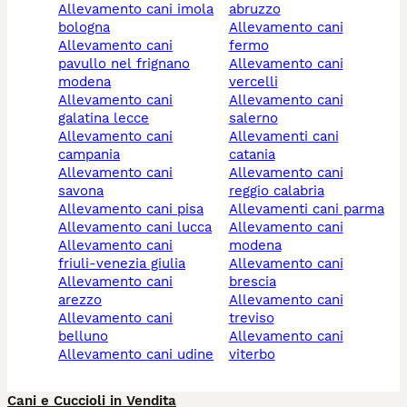
allevamento cani imola
abruzzo
bologna
allevamento cani
allevamento cani
fermo
pavullo nel frignano
allevamento cani
modena
vercelli
allevamento cani
allevamento cani
galatina lecce
salerno
allevamento cani
allevamenti cani
campania
catania
allevamento cani
allevamento cani
savona
reggio calabria
allevamento cani pisa
allevamenti cani parma
allevamento cani lucca
allevamento cani
allevamento cani
modena
friuli-venezia giulia
allevamento cani
allevamento cani
brescia
arezzo
allevamento cani
allevamento cani
treviso
belluno
allevamento cani
allevamento cani udine
viterbo
Cani e Cuccioli in Vendita