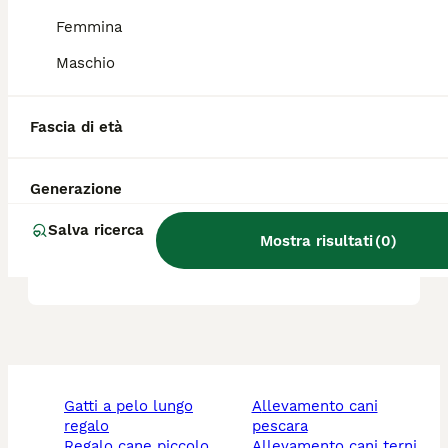
Femmina
Lo Springer Spaniel è adatto
ai bambini?
Maschio
Fascia di età
Qual è il carattere del Welsh
Springer spaniel?
Generazione
Salva ricerca
Il Welsh Springer Spaniel
Mostra risultati
(
0
)
perde molto pelo?
gatti a pelo lungo
allevamento cani
regalo
pescara
regalo cane piccolo
allevamento cani terni