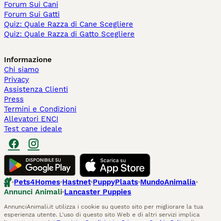
Forum Sui Cani
Forum Sui Gatti
Quiz: Quale Razza di Cane Scegliere
Quiz: Quale Razza di Gatto Scegliere
Informazione
Chi siamo
Privacy
Assistenza Clienti
Press
Termini e Condizioni
Allevatori ENCI
Test cane ideale
Pets4Homes
Hastnet
PuppyPlaats
MundoAnimalia
Annunci Animali
Lancaster Puppies
AnnunciAnimali.it utilizza i cookie su questo sito per migliorare la tua
esperienza utente. L'uso di questo sito Web e di altri servizi implica