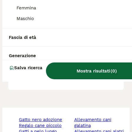
Femmina
Lo Springer Spaniel è adatto
ai bambini?
Maschio
Fascia di età
Qual è il carattere del Welsh
Springer spaniel?
Generazione
Salva ricerca
Il Welsh Springer Spaniel
Mostra risultati
(
0
)
perde molto pelo?
gatto nero adozione
allevamento cani
regalo cane piccolo
galatina
gatti a pelo lungo
allevamento cani alatri