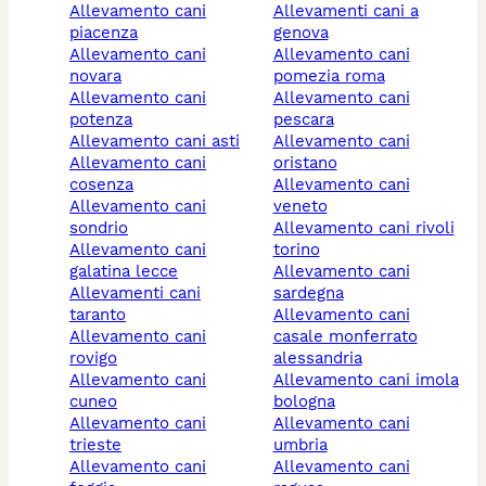
allevamento cani
allevamenti cani a
piacenza
genova
allevamento cani
allevamento cani
novara
pomezia roma
allevamento cani
allevamento cani
potenza
pescara
allevamento cani asti
allevamento cani
allevamento cani
oristano
cosenza
allevamento cani
allevamento cani
veneto
sondrio
allevamento cani rivoli
allevamento cani
torino
galatina lecce
allevamento cani
allevamenti cani
sardegna
taranto
allevamento cani
allevamento cani
casale monferrato
rovigo
alessandria
allevamento cani
allevamento cani imola
cuneo
bologna
allevamento cani
allevamento cani
trieste
umbria
allevamento cani
allevamento cani