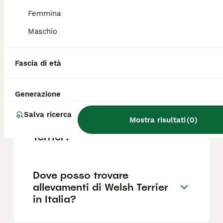
per i proprietari alle prime armi.
Femmina
Maschio
Welsh Terrier perde il pelo?
Fascia di età
Quanto costa un Welsh
Terrier?
Generazione
Salva ricerca
Mostra risultati
(
0
)
Qual è il carattere del Welsh
Terrier?
Dove posso trovare
allevamenti di Welsh Terrier
in Italia?