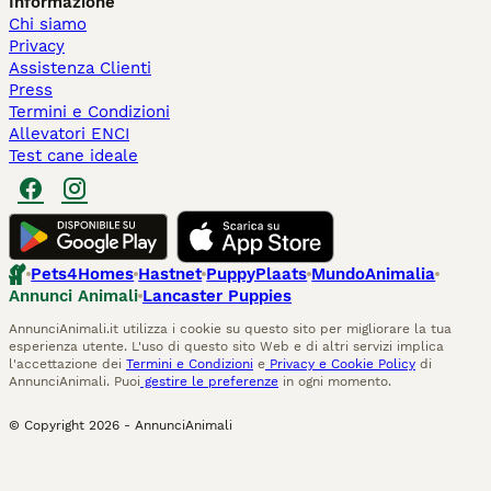
Informazione
Chi siamo
Privacy
Assistenza Clienti
Press
Termini e Condizioni
Allevatori ENCI
Test cane ideale
Pets4Homes
Hastnet
PuppyPlaats
MundoAnimalia
Annunci Animali
Lancaster Puppies
AnnunciAnimali.it utilizza i cookie su questo sito per migliorare la tua
esperienza utente. L'uso di questo sito Web e di altri servizi implica
l'accettazione dei
Termini e Condizioni
e
Privacy e Cookie Policy
di
AnnunciAnimali. Puoi
gestire le preferenze
in ogni momento.
© Copyright
2026
-
AnnunciAnimali