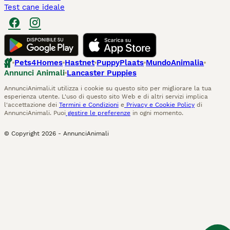
Test cane ideale
Pets4Homes
Hastnet
PuppyPlaats
MundoAnimalia
Annunci Animali
Lancaster Puppies
AnnunciAnimali.it utilizza i cookie su questo sito per migliorare la tua
esperienza utente. L'uso di questo sito Web e di altri servizi implica
l'accettazione dei
Termini e Condizioni
e
Privacy e Cookie Policy
di
AnnunciAnimali. Puoi
gestire le preferenze
in ogni momento.
© Copyright
2026
-
AnnunciAnimali