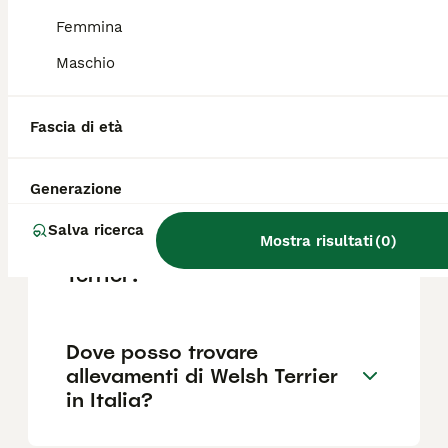
per i proprietari alle prime armi.
Femmina
Maschio
Welsh Terrier perde il pelo?
Fascia di età
Quanto costa un Welsh
Terrier?
Generazione
Salva ricerca
Mostra risultati
(
0
)
Qual è il carattere del Welsh
Terrier?
Dove posso trovare
allevamenti di Welsh Terrier
in Italia?