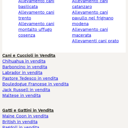
allevamento cani
allevamento cani
basilicata
catanzaro
allevamento cani
allevamento cani
trento
pavullo nel frignano
allevamento cani
modena
montalto uffugo
allevamento cani
cosenza
macerata
allevamenti cani prato
Cani e Cuccioli in Vendita
Chihuahua in vendita
Barboncino in vendita
Labrador in vendita
Pastore Tedesco in vendita
Bouledogue Francese in vendita
Jack Russell in vendita
Maltese in vendita
Gatti e Gattini in Vendita
Maine Coon in vendita
British in vendita
Ragdoll in vendita