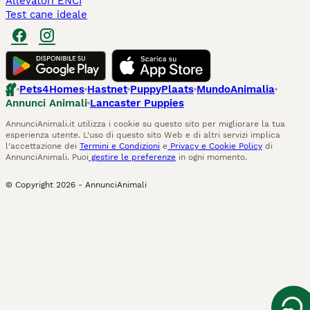
Allevatori ENCI
Test cane ideale
Pets4Homes
Hastnet
PuppyPlaats
MundoAnimalia
Annunci Animali
Lancaster Puppies
AnnunciAnimali.it utilizza i cookie su questo sito per migliorare la tua
esperienza utente. L'uso di questo sito Web e di altri servizi implica
l'accettazione dei
Termini e Condizioni
e
Privacy e Cookie Policy
di
AnnunciAnimali. Puoi
gestire le preferenze
in ogni momento.
© Copyright
2026
-
AnnunciAnimali