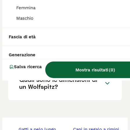
e Piedimonte San Germano (FR).
Femmina
Maschio
Qual è il carattere del
Wolfspitz?
Fascia di età
Quali razze sono simili al
Generazione
Wolfspitz?
Salva ricerca
Mostra risultati
(
0
)
Quali sono le dimensioni di
un Wolfspitz?
gatti a pelo lungo
cani in regalo a rimini