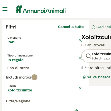
Filtri
Cancella tutto
Cani
Xol
Xoloitzcui
Categorie
Cani
0 Cani trovati
Xoloitzcuin
Tipo di inserzione
Solo di razza
In regalo
Tipo di razza
Il **Xoloitzcui
antichissima ori
Salva ricerca
Includi incroci
utilizzata come 
resistente, che 
Razza
taglie: toy, min
Xoloitzcuintle
distaccato con g
particolari per l
Città/Regione
**Xoloitzcuintle