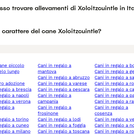
so trovare allevamenti di Xoloitzcuintle in It
l carattere del cane Xoloitzcuintle?
cane piccolo
cani in regalo a
cani in regalo a 
mantova
cani in regalo a 
cani in regalo a abruzzo
cani in regalo a s
ero adozione
cani in regalo a varese
cani in regalo a 
regalo a brescia
cani in regalo a pescara
cani in regalo a c
regalo a napoli
cani in regalo a
cani in regalo a p
 regalo a verona
campania
cani in regalo a 
cani in regalo a
cani in regalo a
frosinone
cosenza
regalo a torino
cani in regalo a lodi
cani in regalo a 
 regalo a cuneo
cani in regalo a foggia
cani in regalo a n
 regalo a milano
cani in regalo a toscana
cani in regalo a r