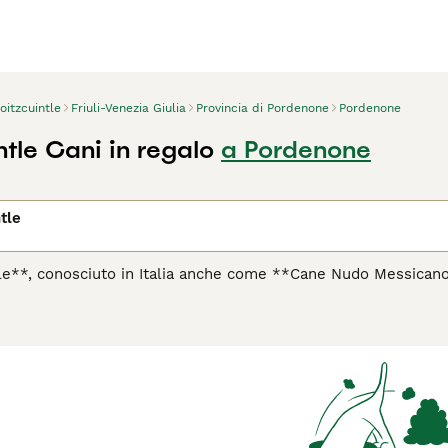
oitzcuintle
Friuli-Venezia Giulia
Provincia di Pordenone
Pordenone
ntle Cani in regalo
a Pordenone
tle
ntle**, conosciuto in Italia anche come **Cane Nudo Messica
ginaria del Messico. Questa razza affonda le sue radici nelle 
guida delle anime nell'aldilà. Caratterizzato da un aspetto unic
con mantello corto. Presenta occhi a mandorla, orecchie erett
iatura e standard. Dal punto di vista del temperamento, il **Xo
li estranei ma molto affettuoso con la famiglia. Adatto a chi 
a cura della pelle, soprattutto nella varietà senza pelo, che ne
** è ideale per persone che apprezzano una razza unica, con un