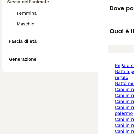
Sesso dell'animale
Dove pos
Femmina
Maschio
Qual è i
Fascia di età
Generazione
regalo 
gatti a pelo lungo
regalo
gatto n
cani in 
cani in 
cani in
cani in regalo a
palermo
cani in 
cani in
cani in