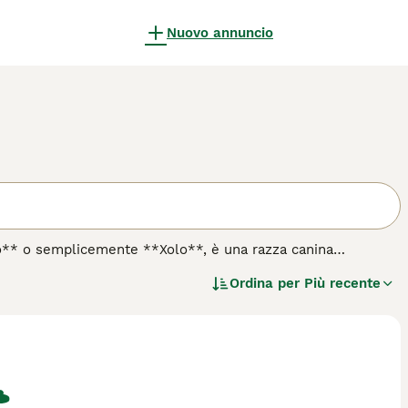
Nuovo annuncio
no** o semplicemente **Xolo**, è una razza canina
civiltà azteca e maya, dove veniva considerata sacra e
Ordina per
Più recente
o, il Xolo può essere sia senza pelo, con pelle liscia e
e e un corpo snello ed elegante, disponibile in diverse
lo** è un cane fedele, intelligente e riservato, spesso
cerca un compagno tranquillo e attento, richiede attenzioni
cessita di protezione dal sole e dal freddo. Il
 carattere equilibrato e una storia millenaria.