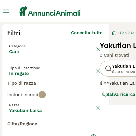
Filtri
Cancella tutto
Cani
Yak
Yakutian L
Categorie
Cani
0 Cani trovati
Yakutian L
Tipo di inserzione
Solo di razza
In regalo
Tipo di razza
Il **Yakutian L
**Polare**, è un
Salva ricerca
Includi incroci
stato sviluppato
Il suo mantello 
Razza
media, con musco
Yakutian Laika
amichevole e int
precoce e un add
Città/Regione
ad ambienti cald
possono dedicar