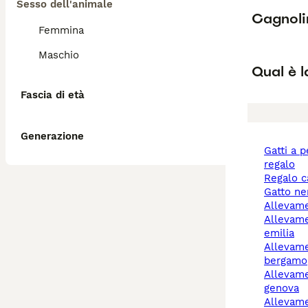
Sesso dell'animale
Cagnoli
Femmina
Maschio
Qual è l
Fascia di età
Generazione
gatti a pelo lungo
regalo
regalo 
gatto n
allevam
allevamento cani reggio
emilia
allevamento cani
bergamo
allevamenti cani a
genova
allevam