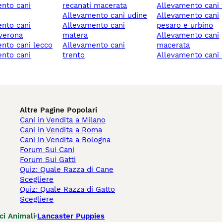
recanati macerata
allevamento cani 
allevamento cani udine
allevamento cani
allevamento cani
pesaro e urbino
verona
matera
allevamento cani
ento cani lecco
allevamento cani
macerata
trento
allevamento can
Altre Pagine Popolari
Cani in Vendita a Milano
Cani in Vendita a Roma
Cani in Vendita a Bologna
Forum Sui Cani
Forum Sui Gatti
Quiz: Quale Razza di Cane
Scegliere
Quiz: Quale Razza di Gatto
Scegliere
ci Animali
Lancaster Puppies