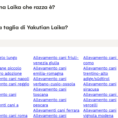
na Laika che razza è?
a taglia di Yakutian Laika?
allevamento cani friuli-
allevamento cani cantù
venezia giulia
como
cane piccolo
allevamento cani
allevamento cani
ero adozione
emilia-romagna
trentino-alto
ento cani napoli
allevamento cani
adige/südtirol
verbano-cusio-ossola
allevamento cani
allevamento cani
siracusa
toscana
allevamento cani
allevamento cani
allevamento cani
pescara
vercelli
allevamenti cani ferrara
allevamento cani
ento cani roma
allevamento cani
vignola modena