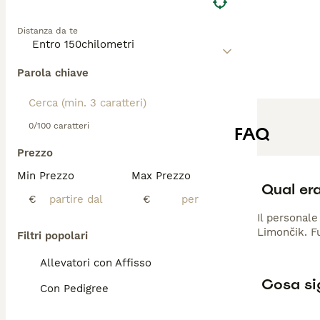
Distanza da te
Parola chiave
0/100 caratteri
FAQ
Prezzo
Min Prezzo
Max Prezzo
Qual era
€
€
Il personale
Limončik. Fu
Filtri popolari
Allevatori con Affisso
Cosa sig
Con Pedigree