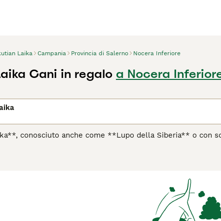
utian Laika
Campania
Provincia di Salerno
Nocera Inferiore
aika Cani in regalo
a Nocera Inferior
aika
aika**, conosciuto anche come **Lupo della Siberia** o con s
a razza antica originaria della **Repubblica di Sakha (Yakutia
 dal popolo indigeno Yakut per trainare slitte, cacciare e sorv
doppio, folto e spesso, generalmente bianco con macchie nere 
latura robusta e la caratteristica coda arrotolata sul dorso.
elligente, ma può mostrare una certa indipendenza e un forte i
estramento coerente. Ideale per chi vive in ambienti freddi e
i o a chi preferisce un animale poco impegnativo. È perfetto pe
gli tempo ed energia quotidiana.