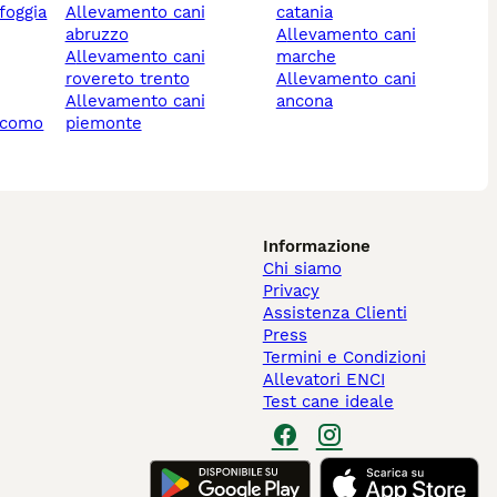
foggia
allevamento cani
catania
abruzzo
allevamento cani
allevamento cani
marche
rovereto trento
allevamento cani
allevamento cani
ancona
i como
piemonte
Informazione
Chi siamo
Privacy
Assistenza Clienti
Press
Termini e Condizioni
Allevatori ENCI
Test cane ideale