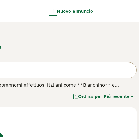
Nuovo annuncio
e
oprannomi affettuosi italiani come **Bianchino** e
)**, nella fredda Siberia orientale. Questo cane da lavoro è
Ordina per
Più recente
egliare il bestiame nelle condizioni estreme del clima artico.
o grigie, lo protegge dal freddo intenso. Ha una taglia
 Il **Yakutian Laika** è noto per il suo temperamento leale,
stinto di caccia, quindi richiede una socializzazione
 conduce uno stile di vita attivo, questo cane non è adatto
r famiglie sportive o appassionati di attività all'aperto, che