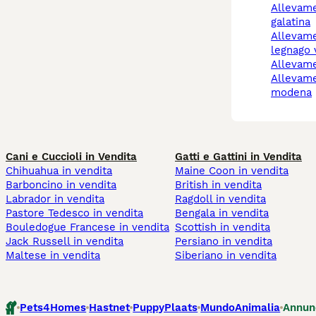
allevamento cani
galatina
allevamento cani
legnago 
allevam
allevamento cani
modena
Cani e Cuccioli in Vendita
Gatti e Gattini in Vendita
Chihuahua in vendita
Maine Coon in vendita
Barboncino in vendita
British in vendita
Labrador in vendita
Ragdoll in vendita
Pastore Tedesco in vendita
Bengala in vendita
Bouledogue Francese in vendita
Scottish in vendita
Jack Russell in vendita
Persiano in vendita
Maltese in vendita
Siberiano in vendita
Pets4Homes
Hastnet
PuppyPlaats
MundoAnimalia
Annun