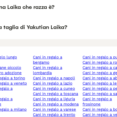
na Laika che razza è?
a taglia di Yakutian Laika?
cani in regalo a
cani in regalo a p
bergamo
cani in regalo a 
cane piccolo
cani in regalo a
cani in regalo a c
ero adozione
lombardia
cani in regalo a 
regalo a torino
cani in regalo a napoli
cani in regalo a 
 regalo a veneto
cani in regalo a lazio
cani in regalo a l
cani in regalo a cuneo
cani in regalo a p
cani in regalo a toscana
cani in regalo a s
cani in regalo a liguria
cani in regalo a
e
cani in regalo a modena
frosinone
 regalo a milano
cani in regalo a varese
cani in regalo a 
cani in regalo a trento
cani in regalo a 