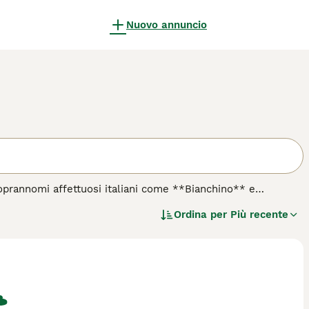
Nuovo annuncio
oprannomi affettuosi italiani come **Bianchino** e
)**, nella fredda Siberia orientale. Questo cane da lavoro è
Ordina per
Più recente
egliare il bestiame nelle condizioni estreme del clima artico.
o grigie, lo protegge dal freddo intenso. Ha una taglia
 Il **Yakutian Laika** è noto per il suo temperamento leale,
stinto di caccia, quindi richiede una socializzazione
 conduce uno stile di vita attivo, questo cane non è adatto
r famiglie sportive o appassionati di attività all'aperto, che