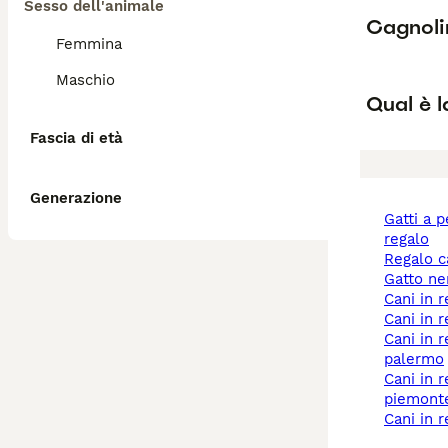
Sesso dell'animale
Cagnoli
Femmina
Maschio
Qual è l
Fascia di età
Generazione
gatti a pelo lungo
regalo
regalo 
gatto n
cani in 
cani in
cani in regalo a
palermo
cani in regalo a
piemont
cani in