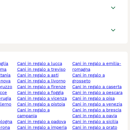
uglia
cani in regalo a lucca
cani in regalo a emilia-
roma
cani in regalo a treviso
romagna
atania
cani in regalo a asti
cani in regalo a
genova
cani in regalo a livorno
grosseto
abruzzo
cani in regalo a firenze
cani in regalo a caserta
ecce
cani in regalo a foggia
cani in regalo a pescara
erugia
cani in regalo a vicenza
cani in regalo a pisa
alerno
cani in regalo a pistoia
cani in regalo a venezia
cani in regalo a
cani in regalo a brescia
campania
cani in regalo a pavia
bologna
cani in regalo a padova
cani in regalo a sicilia
verona
cani in regalo a imperia
cani in regalo a prato