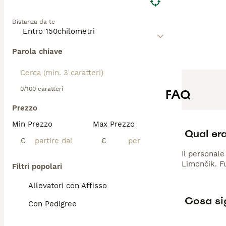
Distanza da te
Parola chiave
0/100 caratteri
FAQ
Prezzo
Min Prezzo
Max Prezzo
Qual era
€
€
Il personale
Limončik. Fu
Filtri popolari
Allevatori con Affisso
Cosa sig
Con Pedigree