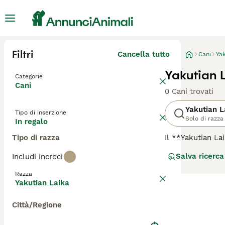
Filtri
Cancella tutto
Cani
Yak
Yakutian L
Categorie
Cani
0 Cani trovati
Yakutian L
Tipo di inserzione
Solo di razza
In regalo
Tipo di razza
Il **Yakutian L
**Polare**, è un
Salva ricerca
Includi incroci
stato sviluppato
Il suo mantello 
Razza
media, con musco
Yakutian Laika
amichevole e int
precoce e un add
Città/Regione
ad ambienti cald
possono dedicar