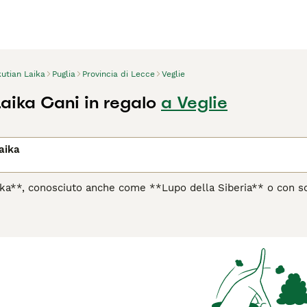
utian Laika
Puglia
Provincia di Lecce
Veglie
aika Cani in regalo
a Veglie
aika
aika**, conosciuto anche come **Lupo della Siberia** o con s
a razza antica originaria della **Repubblica di Sakha (Yakutia
 dal popolo indigeno Yakut per trainare slitte, cacciare e sorv
doppio, folto e spesso, generalmente bianco con macchie nere 
latura robusta e la caratteristica coda arrotolata sul dorso.
elligente, ma può mostrare una certa indipendenza e un forte i
estramento coerente. Ideale per chi vive in ambienti freddi e
i o a chi preferisce un animale poco impegnativo. È perfetto pe
gli tempo ed energia quotidiana.