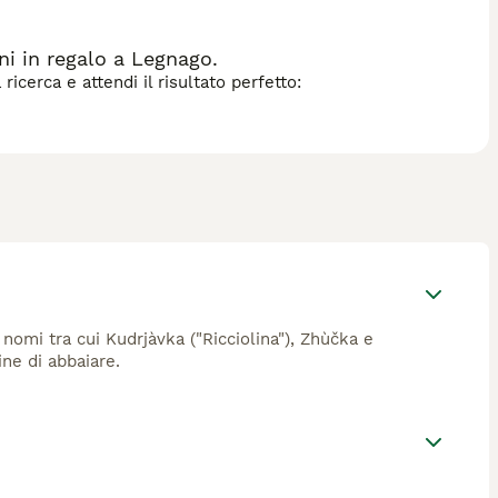
i in regalo a Legnago.
icerca e attendi il risultato perfetto:
 nomi tra cui Kudrjàvka ("Ricciolina"), Zhùčka e
ine di abbaiare.