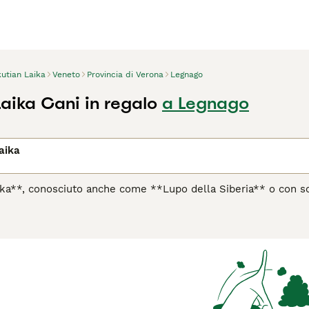
utian Laika
Veneto
Provincia di Verona
Legnago
aika Cani in regalo
a Legnago
aika
aika**, conosciuto anche come **Lupo della Siberia** o con s
a razza antica originaria della **Repubblica di Sakha (Yakutia
 dal popolo indigeno Yakut per trainare slitte, cacciare e sorv
doppio, folto e spesso, generalmente bianco con macchie nere 
latura robusta e la caratteristica coda arrotolata sul dorso.
elligente, ma può mostrare una certa indipendenza e un forte i
estramento coerente. Ideale per chi vive in ambienti freddi e
i o a chi preferisce un animale poco impegnativo. È perfetto pe
gli tempo ed energia quotidiana.