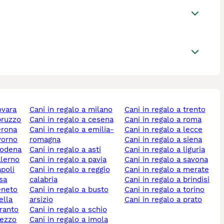
ovara
cani in regalo a milano
cani in regalo a trento
abruzzo
cani in regalo a cesena
cani in regalo a roma
verona
cani in regalo a emilia-
cani in regalo a lecce
ivorno
romagna
cani in regalo a siena
 modena
cani in regalo a asti
cani in regalo a liguria
alerno
cani in regalo a pavia
cani in regalo a savona
apoli
cani in regalo a reggio
cani in regalo a merate
isa
calabria
cani in regalo a brindisi
veneto
cani in regalo a busto
cani in regalo a torino
ella
arsizio
cani in regalo a prato
aranto
cani in regalo a schio
rezzo
cani in regalo a imola