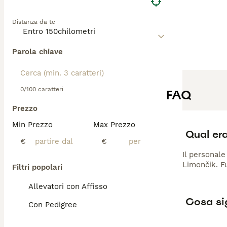
Distanza da te
Parola chiave
0/100 caratteri
FAQ
Prezzo
Min Prezzo
Max Prezzo
Qual era
€
€
Il personale
Limončik. Fu
Filtri popolari
Allevatori con Affisso
Cosa sig
Con Pedigree