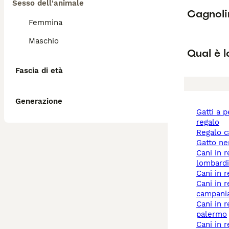
Sesso dell'animale
Cagnoli
Femmina
Maschio
Qual è l
Fascia di età
Generazione
gatti a pelo lungo
regalo
regalo 
gatto n
cani in regalo a
lombardi
cani in 
cani in regalo a
campani
cani in regalo a
palermo
cani in 