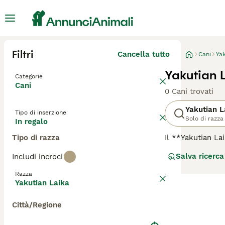
Filtri
Cancella tutto
Cani
Yak
Yakutian L
Categorie
Cani
0 Cani trovati
Yakutian L
Tipo di inserzione
Solo di razza
In regalo
Tipo di razza
Il **Yakutian L
**Polare**, è un
Salva ricerca
Includi incroci
stato sviluppato
Il suo mantello 
Razza
media, con musco
Yakutian Laika
amichevole e int
precoce e un add
Città/Regione
ad ambienti cald
possono dedicar