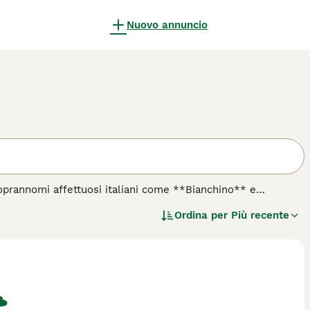
Nuovo annuncio
oprannomi affettuosi italiani come **Bianchino** e
)**, nella fredda Siberia orientale. Questo cane da lavoro è
Ordina per
Più recente
egliare il bestiame nelle condizioni estreme del clima artico.
o grigie, lo protegge dal freddo intenso. Ha una taglia
 Il **Yakutian Laika** è noto per il suo temperamento leale,
stinto di caccia, quindi richiede una socializzazione
 conduce uno stile di vita attivo, questo cane non è adatto
r famiglie sportive o appassionati di attività all'aperto, che