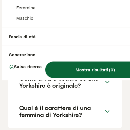
Femmina
Maschio
Quali sono i difetti dello
Yorkshire?
Fascia di età
Quanti anni vive uno
Generazione
Yorkshire?
Salva ricerca
Mostra risultati
(
0
)
Come si fa a vedere se uno
Yorkshire è originale?
Qual è il carattere di una
femmina di Yorkshire?