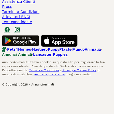
Assistenza Clienti
Press
Termini e Condizioni
Allevatori ENCI
Test cane ideale
Pets4Homes
Hastnet
PuppyPlaats
MundoAnimalia
Annunci Animali
Lancaster Puppies
AnnunciAnimali.it utilizza i cookie su questo sito per migliorare la tua
esperienza utente. L'uso di questo sito Web e di altri servizi implica
l'accettazione dei
Termini e Condizioni
e
Privacy e Cookie Policy
di
AnnunciAnimali. Puoi
gestire le preferenze
in ogni momento.
© Copyright
2026
-
AnnunciAnimali