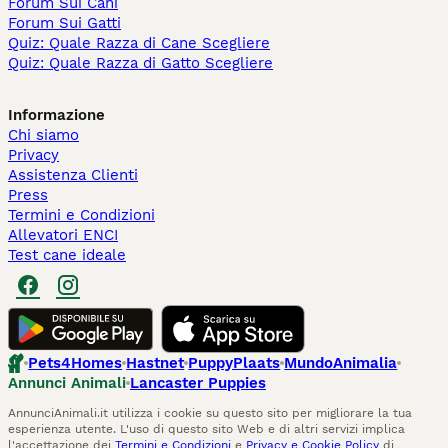
Forum Sui Cani
Forum Sui Gatti
Quiz: Quale Razza di Cane Scegliere
Quiz: Quale Razza di Gatto Scegliere
Informazione
Chi siamo
Privacy
Assistenza Clienti
Press
Termini e Condizioni
Allevatori ENCI
Test cane ideale
Pets4Homes
Hastnet
PuppyPlaats
MundoAnimalia
Annunci Animali
Lancaster Puppies
AnnunciAnimali.it utilizza i cookie su questo sito per migliorare la tua
esperienza utente. L'uso di questo sito Web e di altri servizi implica
l'accettazione dei
Termini e Condizioni
e
Privacy e Cookie Policy
di