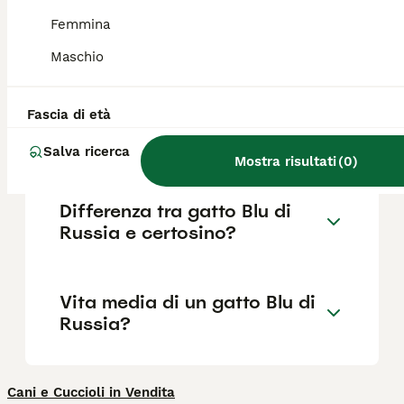
esemplari, attestandosi mediamente tra i
400 e i 1.000 euro. Esemplari di alta
Femmina
genealogia possono raggiungere cifre più
elevate.
Maschio
Fascia di età
Quali sono i difetti del gatto
Blu di Russia?
Salva ricerca
Mostra risultati
(
0
)
Differenza tra gatto Blu di
Russia e certosino?
Vita media di un gatto Blu di
Russia?
Cani e Cuccioli in Vendita