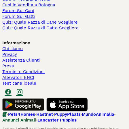
Cani in Vendita a Bologna
Forum Sui Cani
Forum Sui Gatti
Quiz: Quale Razza di Cane Scegliere
Quiz: Quale Razza di Gatto Scegliere
Informazione
Chi siamo
Privacy
Assistenza Clienti
Press
Termini e Condizioni
Allevatori ENCI
Test cane ideale
Pets4Homes
Hastnet
PuppyPlaats
MundoAnimalia
Annunci Animali
Lancaster Puppies
AnnunciAnimali.it utilizza i cookie su questo sito per migliorare la tua