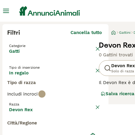
Filtri
Cancella tutto
Gattini
Devon Rex
Categorie
Gatti
0 Gattini trovati
Devon Rex
Tipo di inserzione
Solo di razza
In regalo
Tipo di razza
Il Devon Rex è d
che al loro aspe
Salva ricerca
Includi incroci
aspetto unico, i
animale domestic
Razza
Devon Rex
Leggi la
nostra p
Città/Regione