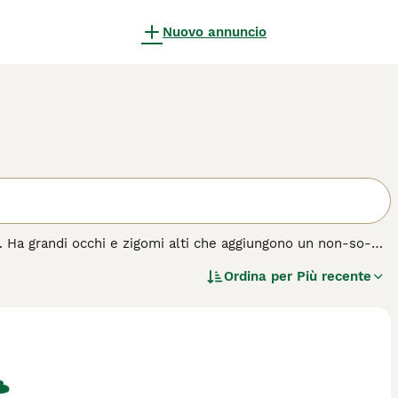
Nuovo annuncio
. Ha grandi occhi e zigomi alti che aggiungono un non-so-
llo che è estremamente vellutato al tatto. Oltre al loro
Ordina per
Più recente
ata con la spiccata intelligenza, lo ha reso un popolare
za di gatto.