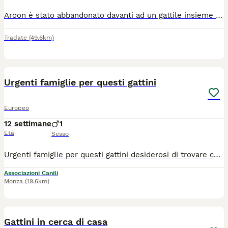
Aroon è stato abbandonato davanti ad un gattile insieme ad altri 4 gattini. Subito portato a casa di una volontaria è cresciuto in un ambiente sereno, coccolato e socializzatissimo. Si affida, dopo preaffido, a Varese-Como con modulo affido e contributo spese per l'associazione.
Tradate
(49.6km)
10
Urgenti famiglie per questi gattini
Europeo
12 settimane
1
Età
Sesso
Urgenti famiglie per questi gattini desiderosi di trovare casa... tutti vittime dell' abbandono. Cresciuti in casa Usano gia la lettiera. Per informazioni 34/ 0578/ 3896.. Chiamateci per salvarne uno Vengono affidati solo in casa e in sicurezza.. arrivano CON STAFFETTA.
Associazioni Canili
Monza
(19.6km)
5
Gattini in cerca di casa