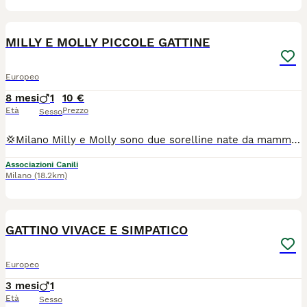
10
2
MILLY E MOLLY PICCOLE GATTINE
Europeo
8 mesi
1
10 €
Età
Prezzo
Sesso
💢Milano Milly e Molly sono due sorelline nate da mamma negativa a Fiv e Felv , ritrovate in una fabbrica di carta dove la mammina si era rifugiata per partorire. 👉Hanno 3 mesi e sono vaccinate. 🩷🩷Sono INSEPARABILI, quindi non chiamateci solo per la rossa, perché loro sono legatissime e dovranno essere adottate in coppia. 💕 Sono due gattine deliziose, molto simpatiche e socievoli. Se volete accoglierle nella vostra vita, allora scrivete un bel messaggio di presentazione ai numeri riportati 👇 👇 👇 👇 👇 👉 370.3004010 👉 342.6933063 ( Solo messaggi scritti - No telefonate)
Associazioni Canili
Milano
(18.2km)
3
2
GATTINO VIVACE E SIMPATICO
Europeo
3 mesi
1
Età
Sesso