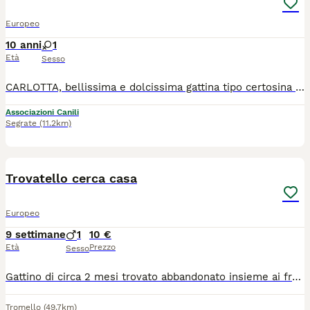
Europeo
10 anni
1
Età
Sesso
CARLOTTA, bellissima e dolcissima gattina tipo certosina nata 15.12.2015 Vaccinata, sterilizzata, microchippata, testata FIV FELV negativa Venite a conoscerla , previo appuntamento, presso il rifugio della Lega Nazionale per la Difesa del Cane Milano Via Martiri di Cefalonia 18 - SEGRATE (Mi) tel. 02 21 37 864 cell 334 8585297 rifugio@legadelcanemi.it www.legadelcanemi.it siamo in FB e X @LNDC_MI INSTAGRAM aperto tutti i giorni, tutto l'anno dalle 9,30 alle 12,00 e dalle 14,30 alle 17,00 Donaci il tuo 5 X mille, con un piccolo gesto potrai darci un grande aiuto Codice Fiscale: 97441440159
Associazioni Canili
Segrate
(11.2km)
2
Trovatello cerca casa
Europeo
9 settimane
1
10 €
Età
Prezzo
Sesso
Gattino di circa 2 mesi trovato abbandonato insieme ai fratelli cerca casa! Ha già effettuato controlli veterinari e sverminazione
Tromello
(49.7km)