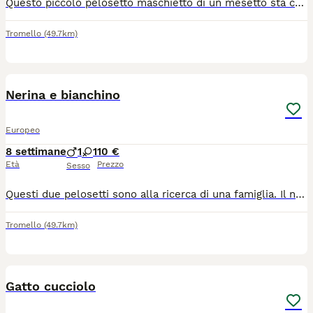
Questo piccolo pelosetto maschietto di un mesetto sta cercando adozione. Il gattino e stato spulciato e sverminato,mangia da solo e sta usando benissimo la lettiera. Si trova a Dorno in provincia di Pavia. Per chi fosse interessato mi contatti al cellulare o via WhatsApp. Nicoletta 3338361639
Tromello
(49.7km)
6
Nerina e bianchino
Europeo
8 settimane
1
1
10 €
Età
Prezzo
Sesso
Questi due pelosetti sono alla ricerca di una famiglia. Il nero e una femminuccia, il bianco con occhi azzurri e un maschietto. Sono stati gia spulciati e sverminati, mangiano da soli e usano benissimo la lettiera. I gattini si trovano a Dorno in provincia di Pavia. Per chi fosse interessato mi contatti al cellulare o via WhatsApp, Nicoletta 3338361639
Tromello
(49.7km)
3
Gatto cucciolo