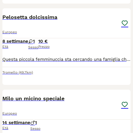
4
Pelosetta dolcissima
Europeo
8 settimane
1
10 €
Età
Prezzo
Sesso
Questa piccola femminuccia sta cercando una famiglia che la ami per sempre. La gattina e molto affettuosa, e stata gia spulciata e sverminata, mangia in autonomia e sta usando benissimo la lettiera. Si trova a Pavia. Per chi fosse interessato mi contatti al numero 3338361639,Nicoletta.
Tromello
(49.7km)
1
Milo un micino speciale
Europeo
14 settimane
1
Età
Sesso