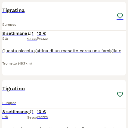
Tigratina
Europeo
8 settimane
1
10 €
Età
Prezzo
Sesso
Questa piccola gattina di un mesetto cerca una famiglia che la ami per sempre. La gattina e stata già spulciata e sverminata, mangia in autonomia e usa benissimo la lettiera. Si trova a Dorno in provincia di Pavia. Per chi fosse interessato mi contatti al cellulare o via WhatsApp, Nicoletta 3338361639
Tromello
(49.7km)
3
Tigratino
Europeo
8 settimane
1
10 €
Età
Prezzo
Sesso