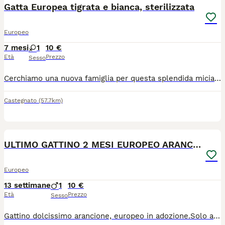
Gatta Europea tigrata e bianca, sterilizzata
Europeo
7 mesi
1
10 €
Età
Prezzo
Sesso
Cerchiamo una nuova famiglia per questa splendida micia nata nel 2020. È sterilizzata, gode di ottima salute ed è una gatta intelligente e affettuosa. È abituata alla vita in casa, va d'accordo con i cani e ha sempre convissuto con i bambini. Purtroppo, a causa di un cambiamento importante nella nostra situazione familiare, ci siamo resi conto di non riuscire più a garantirle l'ambiente e le attenzioni che merita. Per questo, con grande dispiacere, abbiamo deciso di cercarle una casa dove possa essere serena e ricevere tutto l'affetto di cui ha bisogno. Cerchiamo una famiglia responsabile, amante degli animali, che la accolga come un membro della famiglia e le regali una vita piena di coccole e tranquillità. Per maggiori informazioni o per conoscerla, contattatemi in privato. Solo adozione responsabile.
Castegnato
(57.7km)
4
ULTIMO GATTINO 2 MESI EUROPEO ARANCIONE
Europeo
13 settimane
1
10 €
Età
Prezzo
Sesso
Gattino dolcissimo arancione, europeo in adozione.Solo a persone veramente amanti animali Balconi in protezione Obbligo futura sterilizzazione Bassa valle d'aosta