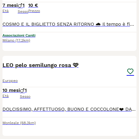
7 mesi
1
10 €
Età
Prezzo
Sesso
COSMO E IL BIGLIETTO SENZA RITORNO 🌧️ Il tempo è finito… ma #Cosmo non lo sa. Lui continua a giocare, a rincorrere le ombre sul muro come in un cartone animato, con i suoi occhioni pieni di sogni😔 Per Cosmo, il suo papà è tutto il suo mondo. È la sua casa, il suo rifugio, la sua avventura preferita. Ma presto… quel mondo cambierà per sempre. 🌍✈️ Il suo papà deve partire, molto lontano, fino in Corea e Cosmo non potrà seguirlo. È come quando nei cartoni il piccolo eroe resta indietro… e non capisce perché. 😞 Cosmo è ancora un gattino giovane, ama correre, giocare, fare le fusa e stare vicino a chi ama. 🐱💛 Dolce e affettuoso, sogna solo una cosa: una famiglia che non lo lasci mai più. Forse una casa dove c’è già un altro micino, così da non sentirsi mai solo e continuare a vivere le sue piccole avventure ogni giorno.✨ Cosmo verrà affidato sterilizzato. Adesso la sua storia sembra un po’ triste… ma tu puoi trasformarla in un finale felice, come nei cartoons più belli💫 『••✎••』 ☎️𝗖𝗢𝗡𝗧𝗔𝗧𝗧𝗜 𝗪𝗛𝗔𝗧𝗦𝗔𝗣𝗣 𝗥𝗼𝗯 > 𝟯𝟵𝟮 𝟰𝟭𝟮𝟵𝟳𝟵𝟬 𝗟𝗼𝗿𝘆 > 𝟯𝟳𝟬 𝟯𝟬𝟬𝟰𝟬𝟭𝟬 🅒🅞🅝🅓🅘🅥🅘🅓🅘🅐🅜🅞 ☎️𝗖𝗢𝗡𝗧𝗔𝗧𝗧𝗜 𝗪𝗛𝗔𝗧𝗦𝗔𝗣𝗣 𝗟𝗼𝗿𝘆 > 𝟯𝟳𝟬 𝟯𝟬𝟬𝟰𝟬𝟭𝟬 👉 Scrivici specificando: Nome del micio, città, piano della casa e se è già in sicurezza (reti/protezioni) 📍Si affida a Milano, #Monza, #Lodi, #Bergamo, #Como, #Pavia,
Associazioni Canili
Milano
(17.2km)
1
1
LEO pelo semilungo rosa 🩷
Europeo
10 mesi
1
Età
Sesso
DOLCISSIMO, AFFETTUOSO, BUONO E COCCOLONE❤️ DA DUE MESI E' CHIUSO IN UNA STANZA IN ATTESA DI UN'ADOZIONE CHE...PURTROPPO ANCORA NON ARRIVA😿 PER ADOZIONE INVIARE MESSAGGIO DI PRESENTAZIONE AL 370 - 3004010 (no telefonate). RICHIESTA CASA SENZA GIARDINO CON ZANZARIERE ALLE FINESTRE E BALCONI CON PROTEZIONI ANTICADUTA.
Monleale
(68.3km)
5