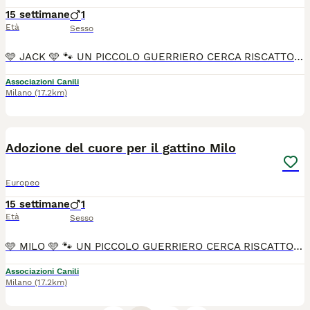
15 settimane
1
Età
Sesso
🩵 JACK 🩵 🐾 UN PICCOLO GUERRIERO CERCA RISCATTO 🐾 La vita non è iniziata nel migliore dei modi per questo splendido gattino maschio di appena 2 mesi e mezzo. 💔 Jack ha già conosciuto il lato più duro del mondo, la sfortuna e l'abbandono, ma nei suoi occhi c'è solo una grandissima voglia di vivere e di fidarsi ancora degli umani. 😍 Età: 2 mesi e mezzo circa Sesso: maschietto Carattere: Inizialmente un po' timido (e come biasimarlo?), ma appena capisce che sei un amico si scioglie in fusa e giochini. 🥰 Jack , ha superato il peggio, ora manca solo il miracolo più grande: una famiglia vera. 🏡 Si affida vaccinato, sverminato e microchippato. Non lasciamo che la sfortuna decida il suo futuro. Cambiamo la sua storia insieme! Jack si trova ad Avellino, ma per buona adozione arriva ovunque 🚙 Per info Vittoria cell 346 543 3552 via whatsapp ☎️ Grazie 🙏
Associazioni Canili
Milano
(17.2km)
1
Adozione del cuore per il gattino Milo
Europeo
15 settimane
1
Età
Sesso
🩵 MILO 🩵 🐾 UN PICCOLO GUERRIERO CERCA RISCATTO 🐾 La vita non è iniziata nel migliore dei modi per questo splendido gattino maschio di appena 2 mesi e mezzo. 💔 Milo ha già conosciuto il lato più duro del mondo, la sfortuna e l'abbandono, ma nei suoi occhi c'è solo una grandissima voglia di vivere e di fidarsi ancora degli umani. 😍 Età: 2 mesi e mezzo circa Sesso: maschietto Carattere: Inizialmente un po' timido (e come biasimarlo?), ma appena capisce che sei un amico si scioglie in fusa e giochini. 🥰 Milo, ha superato il peggio, ora manca solo il miracolo più grande: una famiglia vera. 🏡 Si affida vaccinato, sverminato e microchippato. Non lasciamo che la sfortuna decida il suo futuro. Cambiamo la sua storia insieme! Milo si trova ad Avellino, ma per buona adozione arriva ovunque 🚙 Per info Vittoria cell 346 543 3552 via whatsapp ☎️ Grazie 🙏
Associazioni Canili
Milano
(17.2km)