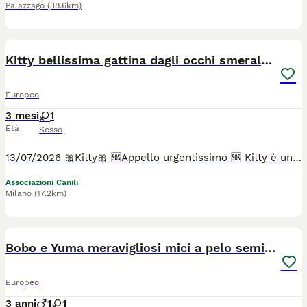
Palazzago
(38.6km)
4
Kitty bellissima gattina dagli occhi smeraldo
Europeo
3 mesi
1
Età
Sesso
13/07/2026 🎀Kitty🎀 🆘Appello urgentissimo 🆘 Kitty è una spettacolare gattina bianca e nera dai bellissimi occhi color smeraldo, che cerca urgentemente adozione 🏡 Guardate la tenerezza di queste foto. ❤️ Kitty e’ nata senza una piccola parte del piedino, ma è una micina come tutte le altre, gioca, salta, corre, ma soprattutto è di una dolcezza fuori dal comune.😍 Kitty ha 3 mesi e verrà affidata vaccinata, sverminata e microchippata. La mamma è testata Fiv e Felv negativa. Adottabile solo a Milano, provincia e città limitrofe . Per info solo whatsapp cell 393392619577 Patricia ☎️ Grazie 🙏
Associazioni Canili
Milano
(17.2km)
3
Bobo e Yuma meravigliosi mici a pelo semilungo
Europeo
3 anni
1
1