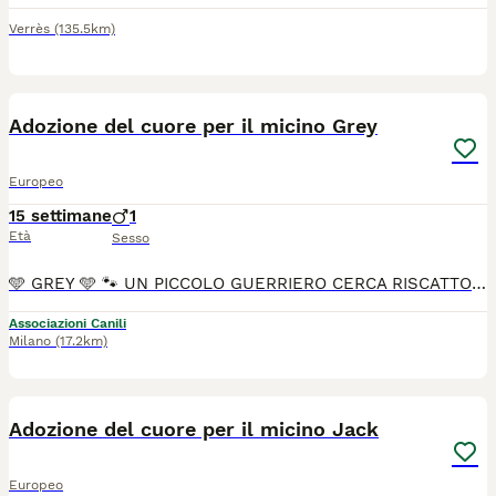
Verrès
(135.5km)
1
Adozione del cuore per il micino Grey
Europeo
15 settimane
1
Età
Sesso
🩵 GREY 🩵 🐾 UN PICCOLO GUERRIERO CERCA RISCATTO 🐾 La vita non è iniziata nel migliore dei modi per questo splendido gattino maschio di appena 2 mesi e mezzo. 💔 Grey ha già conosciuto il lato più duro del mondo, la sfortuna e l'abbandono, ma nei suoi occhi c'è solo una grandissima voglia di vivere e di fidarsi ancora degli umani. 😍 Età: 2 mesi e mezzo circa Sesso: maschietto Carattere: Inizialmente un po' timido (e come biasimarlo?), ma appena capisce che sei un amico si scioglie in fusa e giochini. 🥰 Grey, ha superato il peggio, ora manca solo il miracolo più grande: una famiglia vera. 🏡 Si affida vaccinato, sverminato e microchippato. Non lasciamo che la sfortuna decida il suo futuro. Cambiamo la sua storia insieme! Grey si trova ad Avellino, ma per buona adozione arriva ovunque 🚙 Per info Vittoria cell 346 543 3552 via whatsapp ☎️ Grazie 🙏
Associazioni Canili
Milano
(17.2km)
1
Adozione del cuore per il micino Jack
Europeo