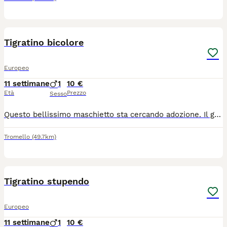
2
Tigratino bicolore
Europeo
11 settimane
1
10 €
Età
Prezzo
Sesso
Questo bellissimo maschietto sta cercando adozione. Il gattino e stato gia spulciato e sverminato. Mangia in autonomia e sta usando benissimo la lettiera. Si trova a Pavia. Per chi fosse interessato mi contatti al cellulare 3338361639 o via WhatsApp Nicoletta.
Tromello
(49.7km)
4
Tigratino stupendo
Europeo
11 settimane
1
10 €