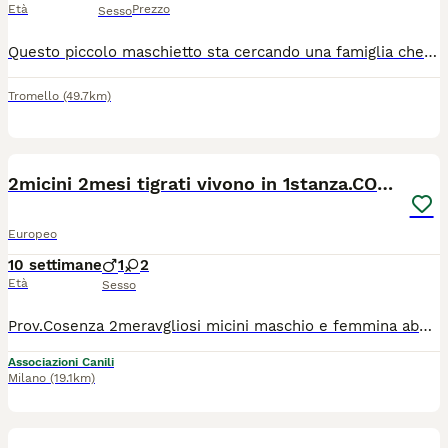
Età
Prezzo
Sesso
Questo piccolo maschietto sta cercando una famiglia che lo ami per sempre. Il gattino e stato gia spulciato e sverminato. Mangia in autonomia e sta usando benissimo la lettiera. Si trova a Pavia. Per chi fosse interessato mi contatti al cellulare 3338361639 o via WhatsApp, Nicoletta.
Tromello
(49.7km)
1
2micini 2mesi tigrati vivono in 1stanza.COSENZQ
Europeo
10 settimane
1
2
Età
Sesso
Prov.Cosenza 2meravgliosi micini maschio e femmina abbandonati,recuperati,sverminati,vaccinati. Sono salvi ma non possono stare sempre chiusi in una stanza. Cercano adozione anche separati. Viaggiano in staffetta al centro nord previo iter di preaffido.
Associazioni Canili
Milano
(19.1km)
9