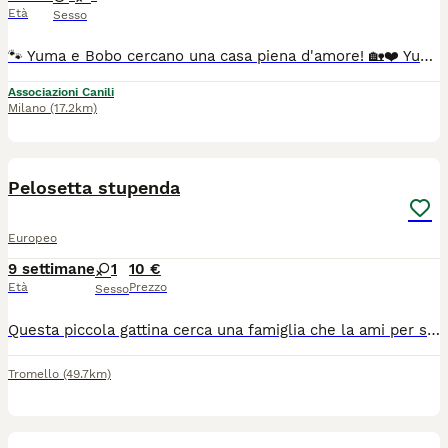
Età
Sesso
🐾 Yuma e Bobo cercano una casa piena d'amore! 🏡❤️ Yuma e Bobo sono due splendidi gatti a pelo semilungo di 3 anni, inseparabili e pronti a conquistare il cuore della loro futura famiglia. Sono dolcissimi, super socievoli e amano le coccole. Non sono affatto diffidenti: accolgono con curiosità e serenità anche le persone che incontrano per la prima volta. Adorano trascorrere il tempo sul balcone o in terrazzo, osservando il mondo in totale relax, e convivono tranquillamente con un cane di grossa taglia. ✔️ 3 anni ✔️ Sterilizzati ✔️ Test FIV e FeLV negativi Si affidano nelle provincie di MILANO, MONZA BRIANZA, COMO, VARESE. Se pensi di poter offrire a Yuma e Bobo la casa che meritano, contatta DNA Animale. 📞 351 967 6190 Via whatsapp ☎️ Grazie 🙏
Associazioni Canili
Milano
(17.2km)
1
Pelosetta stupenda
Europeo
9 settimane
1
10 €
Età
Prezzo
Sesso
Questa piccola gattina cerca una famiglia che la ami per sempre. E stata già spulciata e sverminata Mangia già in autonomia e usa la lettiera. Și trova a Dorno in provincia di Pavia.
Tromello
(49.7km)
4