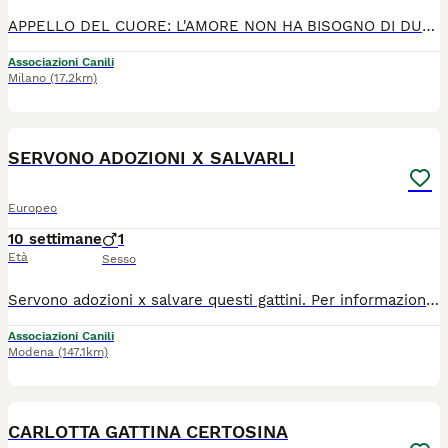
APPELLO DEL CUORE: L'AMORE NON HA BISOGNO DI DUE OCCHI PER VEDERE CON L'ANIMA! 🐾❤️ Ciao a tutti, io sono MILO ed ho solo tre mesi. La vita per me non è iniziata nel migliore dei modi. Quando ero solo un fagottino mi sono ritrovato per strada, da solo, a dover affrontare pericoli troppo grandi per me. A causa di una brutta infezione, i veterinari hanno dovuto asportarmi un occhiolino per salvarmi la vita. Ora sto bene, il dolore è solo un ricordo e la ferita è guarita! Ma la strada è un posto troppo duro e pericoloso: non posso assolutamente tornarci. Non sapete cosa vi perdete: anche se ho un occhio solo, la mia voglia di giocare, esplorare e fare le fusa è doppia! Sono un gattino dolcissimo, vivace e pronto a riempire di gioia e affetto la vita di chi deciderà di aprirmi la porta di casa. 🏡 Verrò affidato vaccinato, microchippato e sverminato. Mi trovo ad Avellino, ma posso raggiungerti ovunque 🚙 Per info ed adozione contattare Vittoria cell 39 346 543 3552 via whatsapp ☎️ Grazie 🙏
Associazioni Canili
Milano
(17.2km)
12
SERVONO ADOZIONI X SALVARLI
Europeo
10 settimane
1
Età
Sesso
Servono adozioni x salvare questi gattini. Per informazioni ×34×057×838×96 sono tutti trovatelli e non hanno nessuno. Arrivano con staffetta. Vengono dati gia con iter sanitario completato. ADOZIONE SOLO IN CASA, CON PROTEZIONI A FINESTRE-BALCONI
Associazioni Canili
Modena
(147.1km)
6
2
CARLOTTA GATTINA CERTOSINA