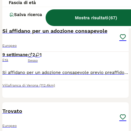
Fascia di età
Torino
(139.6km)
Salva ricerca
Mostra risultati
(
67
)
3
Si affidano per un adozione consapevole
Europeo
9 settimane
2
1
Età
Sesso
Si affidano per un adozione consapevole previo preaffido cuccioli di 3 mesi a Verona e provincia o limitrofi Spulciati sverminati Si chiede un messaggio con breve presentazione indicando dove abiti e se hai altri animali
Villafranca di Verona
(112.4km)
1
Trovato
Europeo