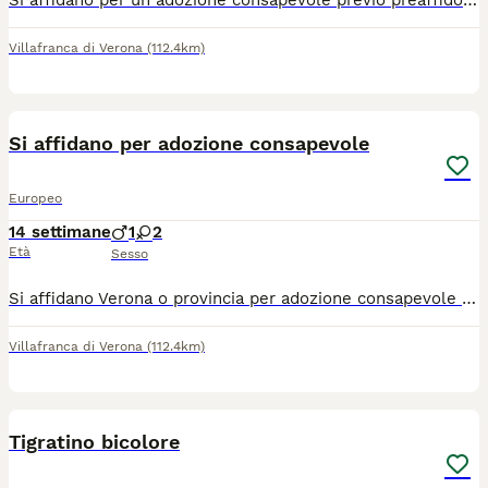
Si affidano per un adozione consapevole previo preaffido cuccioli di 3 mesi a Verona e provincia o limitrofi Spulciati sverminati Si chiede un messaggio con breve presentazione indicando dove abiti e se hai altri animali
Villafranca di Verona
(112.4km)
5
Si affidano per adozione consapevole
Europeo
14 settimane
1
2
Età
Sesso
Si affidano Verona o provincia per adozione consapevole cuccioli di 3 mesi sverminati Spulciati previo preaffido Si chiede un messaggio con una breve presentazione, città di residenza, se si hanno altri animali Chiara 39 329 096 7693
Villafranca di Verona
(112.4km)
4
1
Tigratino bicolore