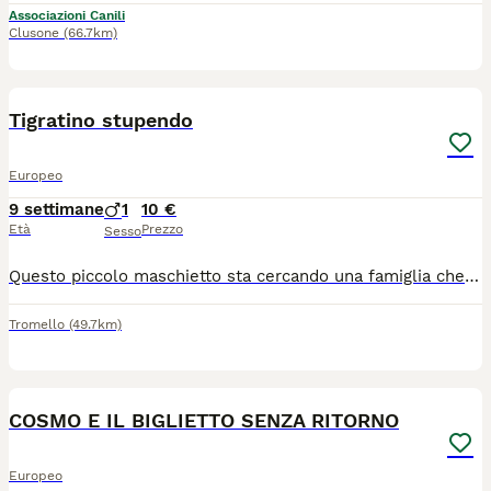
Associazioni Canili
Clusone
(66.7km)
2
Tigratino stupendo
Europeo
9 settimane
1
10 €
Età
Prezzo
Sesso
Questo piccolo maschietto sta cercando una famiglia che l'ho ami per sempre. Il gattino e stato gia spulciato e sverminato, mangia in autonomia e sta usando benissimo la lettiera. Si trova a Dorno in provincia di Pavia. Per chi fosse interessato mi contatti al cellulare o via WhatsApp. Nicoletta 3338361639.
Tromello
(49.7km)
2
COSMO E IL BIGLIETTO SENZA RITORNO
Europeo