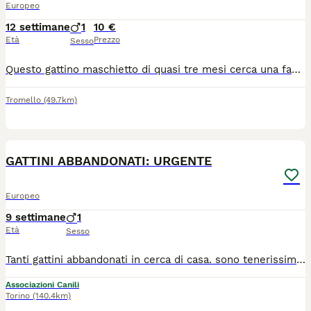
Europeo
12 settimane
1
10 €
Età
Prezzo
Sesso
Questo gattino maschietto di quasi tre mesi cerca una famiglia che lho ami per sempre. E stato gia spulciato e sverminatoe e sta usando benissimo la lettiera. Si trova a Pavia. Per chi fosse interessato mi potrebbe chiamare al numero 3338361639 Nicoletta.
Tromello
(49.7km)
8
GATTINI ABBANDONATI: URGENTE
Europeo
9 settimane
1
Età
Sesso
Tanti gattini abbandonati in cerca di casa. sono tenerissimi. buoni e socievoli, li affideremo gia svermati e vaccinati, con microchip. hanno bisogno di qualcuno non fateli restare soli! Arrivano con STAFFETTA a Trofarello (TO) o Tortona (AL) Telefonate per adozione al !34!057!83896! Li affidiamo solo in case sicure: obbligo di zanzariere e balconi ben protetti. Abituati in appartamento e alla lettiera
Associazioni Canili
Torino
(140.4km)