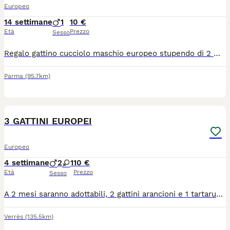
Europeo
14 settimane
1
10 €
Età
Prezzo
Sesso
Regalo gattino cucciolo maschio europeo stupendo di 2 mesi gia sverminato , primo vaccino da fare. Già imparato alla lettiera . Mi trovo in provincia di Parma Whatsapp o telefono 3892438480
Parma
(95.7km)
1
3 GATTINI EUROPEI
Europeo
4 settimane
2
1
10 €
Età
Prezzo
Sesso
A 2 mesi saranno adottabili, 2 gattini arancioni e 1 tartarugata Solo persone veramente amanti. animali, con balcone in sicurezza e solo in appartamento Obbligo futura sterilizzazione Bassa valle d'aosta
Verrès
(135.5km)