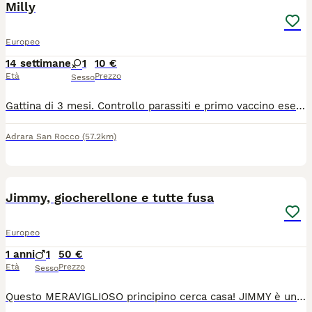
Milly
Europeo
14 settimane
1
10 €
Età
Prezzo
Sesso
Gattina di 3 mesi. Controllo parassiti e primo vaccino eseguito, come da libretto veterinario che sarà consegnato. Insieme alla gattina si regala il suo corredo: ciotole, casetta per lettiera, tiragraffi e giocattoli. Regalo ma l'app obbliga a indicare importo minimo di 10€
Adrara San Rocco
(57.2km)
6
Jimmy, giocherellone e tutte fusa
Europeo
1 anni
1
50 €
Età
Prezzo
Sesso
Questo MERAVIGLIOSO principino cerca casa! JIMMY è un gatto simpaticissimo, si struscia, fa un sacco di fusa, dà le testatine (dopo averti adeguatamente studiato eh, con un attimo di pazienza!), gioca come un matto con tutto e gli piacerebbe avere un compagno di giochi. Ha passato il suo primo anno di vita da randagio, ma ha sempre cercato il contatto umano entrando in casa ed ora finalmente avrà quello che desidera! 1 anno 🦟Spulciato 🪱Sverminato 🔗 Chippato 💉 castrato 🥰 Testato FIV e FELV negativo 💩 test giardia e parassiti negativi. Colloquio conoscitivo di persona o in videochiamata per dare consigli giusti per la sicurezza dei mici e il corretto inserimento. 🌍 Si trovano a #Clusone in provincia di #Bergamo ma ci si sposta nelle province limitrofe. 📞 328.3846864 (no messaggi sotto il post o in Messenger di facebook, grazie)uesto MERAVIGLIOSO principino cerca casa! JIMMY è un gatto simpaticissimo, si struscia, fa un sacco di fusa, dà le testatine (dopo averti adeguatamente studiato eh, con un attimo di pazienza!), gioca come un matto con tutto e gli piacerebbe avere un compagno di giochi. Ha passato il suo primo anno di vita da randagio, ma ha sempre cercato il contatto umano entrando in casa ed ora finalmente avrà quello che desidera! 1 anno, Spulciato, Sverminato, Chippato, castrato, Testato FIV e FELV negativo, test giardia e parassiti negativi. Colloquio conoscitivo di persona o in videochiamata per dare consigli giusti per la sicurezza dei mici e il corretto inserimento.