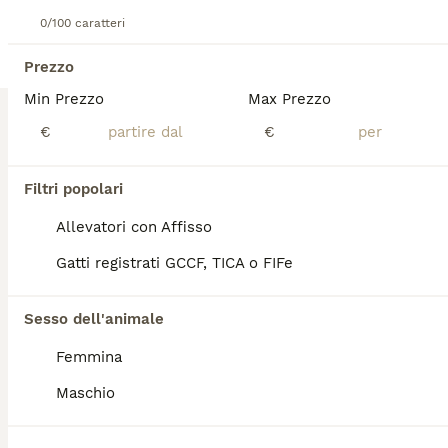
LUNA 3 MESI REGALO
0/100 caratteri
Europeo
Prezzo
13 settimane
4
Min Prezzo
Max Prezzo
Età
Sesso
€
€
LUNA CERCA CASA Femminuccia, ha quasi 3 mesi é stata sverminata, ha fatto il trattamento antiparassitario ed é FIV E FELV negativa, come da libretto sanitario che verrà rilasciato. Luna é nera con pancia tigrata, vivacissima, giocosa e piena di energia. Si affida gratuitamente a famiglie amorevoli
Filtri popolari
Caronno Pertusella
(33.9km)
Allevatori con Affisso
7
TUTTI GLI ANNUNCI
Gatti registrati GCCF, TICA o FIFe
Micina di due mesi
Sesso dell'animale
Europeo
Femmina
11 settimane
2
2
Età
Sesso
Maschio
Bellissima gattina dal carattere solare e vivace, affettuosa e dolcissima! Proveniente da colonia felina ma ben inserita anche in un contesto domestico