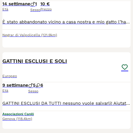
14 settimane
1
10 €
Età
Prezzo
Sesso
È stato abbandonato vicino a casa nostra e mio gatto l’ha portato a casa e adesso cerchiamo una bella casa per lui è un gatto dolcissimo giocare che non vuole più uscire di casa vuole avere una casa una famiglia tutta sua. Regalo anche se devo per forza mettere un prezzo
Negrar di Valpolicella
(121.9km)
7
GATTINI ESCLUSI E SOLI
Europeo
9 settimane
5
6
Età
Sesso
GATTINI ESCLUSI DA TUTTI nessuno vuole salvarli! Aiutateli Sono socievoli e buonissimi. Arrivano con staffetta a Genova. Adozione Solo in CASA! OBBLIGATORIE finestre protette (zanzariere o reti) e balconi in sicurezza! Chiamate per uno di loro al [340][5783[896]. Li affidiamo tutti in piena salute: sono tutti vaccinati, chippati e sverminati
Associazioni Canili
Genova
(118.4km)
2