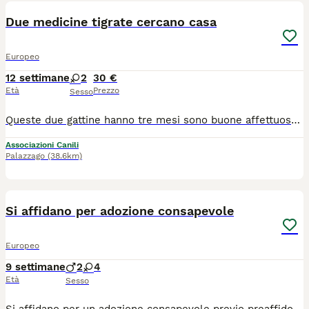
Due medicine tigrate cercano casa
Europeo
12 settimane
2
30 €
Età
Prezzo
Sesso
Queste due gattine hanno tre mesi sono buone affettuose sverminate trattate con antiparassitario e con le vaccinazioni fatte si cerca per loro una famiglia che le sappia amare assieme o separate. Chi fosse interessato si può chiamare al 340 37 48 49 Eleonora oppure 346 94 73 075 Terry
Associazioni Canili
Palazzago
(38.6km)
5
Si affidano per adozione consapevole
Europeo
9 settimane
2
4
Età
Sesso