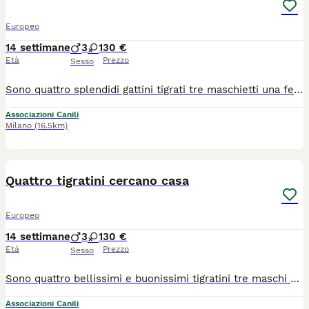
Europeo
14 settimane
3
1
30 €
Età
Prezzo
Sesso
Sono quattro splendidi gattini tigrati tre maschietti una femminuccia buoni affettuosi nati in casa . I gattini sono stati testati fiv e felv negativi sono sverminati e trattati con antiparassitario. Se volete venire a conoscerli contattate Dalila al 347 84 86 232
Associazioni Canili
Milano
(16.5km)
5
Quattro tigratini cercano casa
Europeo
14 settimane
3
1
30 €
Età
Prezzo
Sesso
Sono quattro bellissimi e buonissimi tigratini tre maschi e una femmina sverminati trattati con antiparassitario e testati fiv e felv negativi. Si trovano a locatello provincia di Bergamo. Se volete venire a conoscerli ed eventualmente adottarne uno o la coppia contattare Dalila al 347 84 86 232
Associazioni Canili