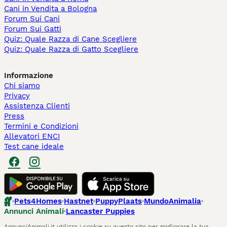
Cani in Vendita a Bologna
Forum Sui Cani
Forum Sui Gatti
Quiz: Quale Razza di Cane Scegliere
Quiz: Quale Razza di Gatto Scegliere
Informazione
Chi siamo
Privacy
Assistenza Clienti
Press
Termini e Condizioni
Allevatori ENCI
Test cane ideale
Pets4Homes
Hastnet
PuppyPlaats
MundoAnimalia
Annunci Animali
Lancaster Puppies
AnnunciAnimali.it utilizza i cookie su questo sito per migliorare la tua