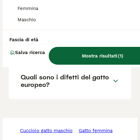
Femmina
Che differenza c'è tra gatto
Maschio
europeo e gatto soriano?
Fascia di età
Quando sarà il prossimo
europeo?
Salva ricerca
Mostra risultati
(
1
)
Quali sono i difetti del gatto
europeo?
cucciolo gatto maschio
gatto femmina