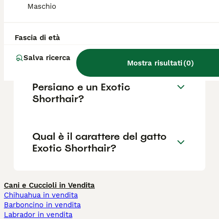
Maschio
Quanto vivono i gatti Exotic
Shorthair?
Fascia di età
Salva ricerca
Mostra risultati
(
0
)
Qual è la differenza tra un
Persiano e un Exotic
Shorthair?
Qual è il carattere del gatto
Exotic Shorthair?
Cani e Cuccioli in Vendita
Chihuahua in vendita
Barboncino in vendita
Labrador in vendita