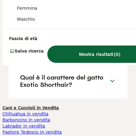
Quanto vivono i gatti Exotic
Femmina
Shorthair?
Maschio
Qual è la differenza tra un
Fascia di età
Persiano e un Exotic
Salva ricerca
Shorthair?
Mostra risultati
(
0
)
Qual è il carattere del gatto
Exotic Shorthair?
Cani e Cuccioli in Vendita
Chihuahua in vendita
Barboncino in vendita
Labrador in vendita
Pastore Tedesco in vendita