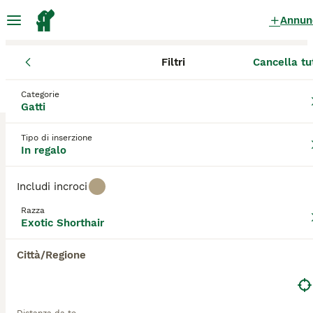
Annun
Filtri
Cancella tu
Gattini
Exotic Shorthair
Sardegna
Provincia del Sud Sardegn
Categorie
Exotic Shorthair Gattini in regalo
a Guspini
Gatti
0 Gattini trovati
Tipo di inserzione
In regalo
Exotic Shorthair
Filtri
Solo di razza
Includi incroci
L'exotic shorthair viene spesso indicato come un persiano
a pelo corto data l'enorme somiglianza e visto che la
Razza
Salva ricerca
Ordina
differenza principale tra i due è proprio la lunghezza del
Exotic Shorthair
pelo. Sono stati allevato per la prima volta negli Stati Uniti
e si tratta di una razza relativamente nuova nel mondo
Città/Regione
felino. Tuttavia, l'exotic shorthair si è guadagnato un
grande seguito in Italia grazie al suo aspetto adorabile, il
suo pelo meraviglioso e la sua natura amichevole e
affettuosa, seppur un po' dispettosa.