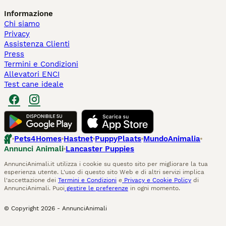
Informazione
Chi siamo
Privacy
Assistenza Clienti
Press
Termini e Condizioni
Allevatori ENCI
Test cane ideale
Pets4Homes
Hastnet
PuppyPlaats
MundoAnimalia
Annunci Animali
Lancaster Puppies
AnnunciAnimali.it utilizza i cookie su questo sito per migliorare la tua
esperienza utente. L'uso di questo sito Web e di altri servizi implica
l'accettazione dei
Termini e Condizioni
e
Privacy e Cookie Policy
di
AnnunciAnimali. Puoi
gestire le preferenze
in ogni momento.
© Copyright
2026
-
AnnunciAnimali