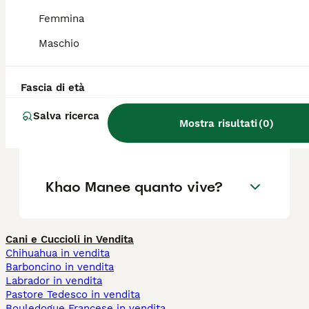
Femmina
Maschio
Quanto costa un gatto Khao
Manee?
Fascia di età
Il Khao Manee è spesso
Salva ricerca
Mostra risultati
(
0
)
sordo?
Khao Manee quanto vive?
Cani e Cuccioli in Vendita
Chihuahua in vendita
Barboncino in vendita
Labrador in vendita
Pastore Tedesco in vendita
Bouledogue Francese in vendita