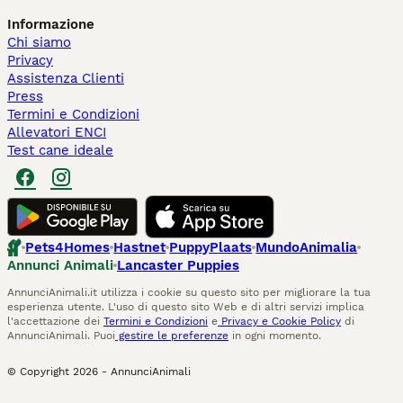
Informazione
Chi siamo
Privacy
Assistenza Clienti
Press
Termini e Condizioni
Allevatori ENCI
Test cane ideale
Pets4Homes
Hastnet
PuppyPlaats
MundoAnimalia
Annunci Animali
Lancaster Puppies
AnnunciAnimali.it utilizza i cookie su questo sito per migliorare la tua
esperienza utente. L'uso di questo sito Web e di altri servizi implica
l'accettazione dei
Termini e Condizioni
e
Privacy e Cookie Policy
di
AnnunciAnimali. Puoi
gestire le preferenze
in ogni momento.
© Copyright
2026
-
AnnunciAnimali