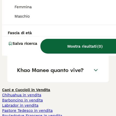
Femmina
Maschio
Quanto costa un gatto Khao
Manee?
Fascia di età
Il Khao Manee è spesso
Salva ricerca
Mostra risultati
(
0
)
sordo?
Khao Manee quanto vive?
Cani e Cuccioli in Vendita
Chihuahua in vendita
Barboncino in vendita
Labrador in vendita
Pastore Tedesco in vendita
Bouledogue Francese in vendita