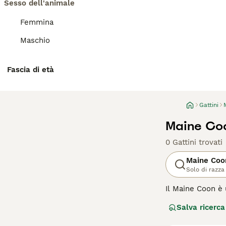
Sesso dell'animale
Femmina
Maschio
Fascia di età
Gattini
Maine Coo
0 Gattini trovati
Maine Coo
Solo di razza
Il Maine Coon è 
gatti più popola
Salva ricerca
all'aspetto affa