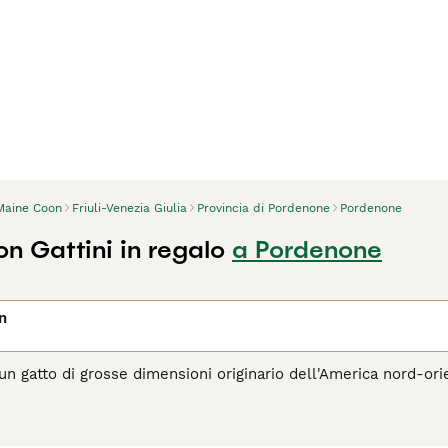
Maine Coon
Friuli-Venezia Giulia
Provincia di Pordenone
Pordenone
n Gattini in regalo
a Pordenone
n
un gatto di grosse dimensioni originario dell'America nord-orie
ri del pianeta nel corso degli anni, e per una buona ragione. 
scinante e alla sua natura affettuosa e fedele, lo rende un com