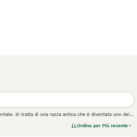
ntale. Si tratta di una razza antica che è diventata uno dei
Presenta un bellissimo mantello semi-lungo che, unito
Ordina per
Più recente
pagno ideale per la famiglia.