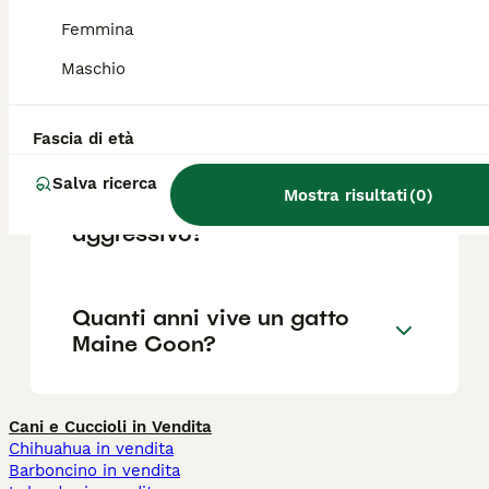
media.
Femmina
Maschio
Quali sono i difetti dei Maine
Coon?
Fascia di età
Salva ricerca
Mostra risultati
(
0
)
Il Maine Coon è un gatto
aggressivo?
Quanti anni vive un gatto
Maine Coon?
Cani e Cuccioli in Vendita
Chihuahua in vendita
Barboncino in vendita