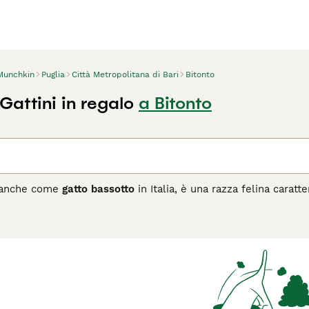
Munchkin
Puglia
Città Metropolitana di Bari
Bitonto
Gattini in regalo
a Bitonto
 anche come
gatto bassotto
in Italia, è una razza felina carat
e. Originario degli Stati Uniti negli anni '80, il Munchkin è d
atti hanno un corpo muscoloso e ben proporzionato, con occhi
orto che lungo, accettando tutti i colori e motivi. Il loro tem
atura da cucciolo per tutta la vita. Sono adatti a famiglie con
riosità. Tuttavia, è importante gestire il loro peso per evitare 
onna vertebrale. Nel mercato italiano, la ricerca di termini 
nchkin españa" riflette l'interesse crescente per questa razz
la scelta ideale.