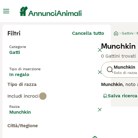
Filtri
Cancella tutto
Gattini
Munchkin 
Categorie
Gatti
0 Gattini trovati
Munchkin
Tipo di inserzione
Solo di razza
In regalo
Tipo di razza
Munchkin
, noto
genetica dominant
Salva ricerca
Includi incroci
vivace. Questi g
può essere sia c
Razza
mantenendo una n
Munchkin
adattabilità e cu
salute della col
Città/Regione
"adoptar gato mu
potrebbe essere 