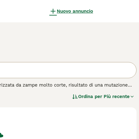
Nuovo annuncio
terizzata da zampe molto corte, risultato di una mutazione
ivenuto popolare per il suo aspetto unico e il carattere
Ordina per
Più recente
 a forma di noce e orecchie di media grandezza. Il mantello
peramento è affettuoso, socievole e giocherellone,
 bambini o altri animali domestici grazie alla loro
problemi alle articolazioni e limitare i salti per preservare la
come "gato munchkin prezzo", "gato munchkin comprar" e
a unica. Se cerchi un gatto giocoso e affettuoso,
Munchkin