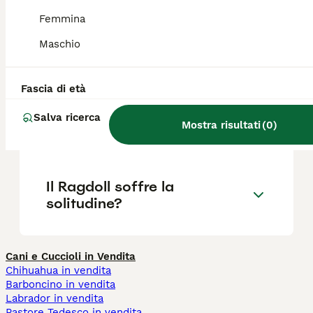
riproduttori.
Femmina
Maschio
Il Ragdoll fa danni in casa?
Fascia di età
Quanto costa un gattino
Salva ricerca
Mostra risultati
(
0
)
Ragdoll?
Il Ragdoll soffre la
solitudine?
Cani e Cuccioli in Vendita
Chihuahua in vendita
Barboncino in vendita
Labrador in vendita
Pastore Tedesco in vendita