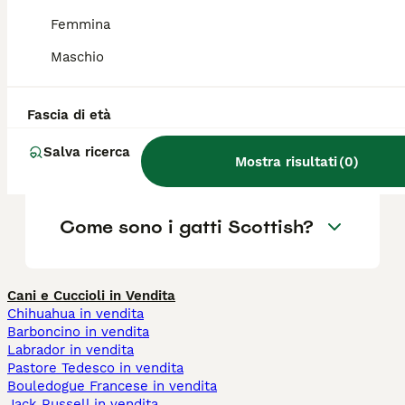
Femmina
Quali sono i difetti del gatto
Maschio
Scottish Fold?
Fascia di età
Quanti anni vive uno
Salva ricerca
Scottish?
Mostra risultati
(
0
)
Come sono i gatti Scottish?
Cani e Cuccioli in Vendita
Chihuahua in vendita
Barboncino in vendita
Labrador in vendita
Pastore Tedesco in vendita
Bouledogue Francese in vendita
Jack Russell in vendita