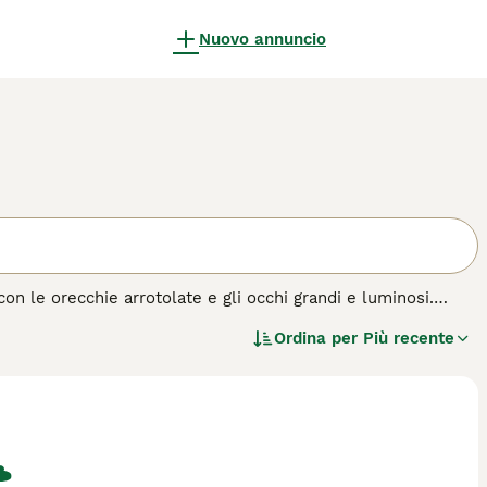
Nuovo annuncio
con le orecchie arrotolate e gli occhi grandi e luminosi.
na negli anni '60, questi adorabili gatti si sono fatti
Ordina per
Più recente
ragione. Non solo lo Scottish Fold ha un aspetto insolito,
 di cane.