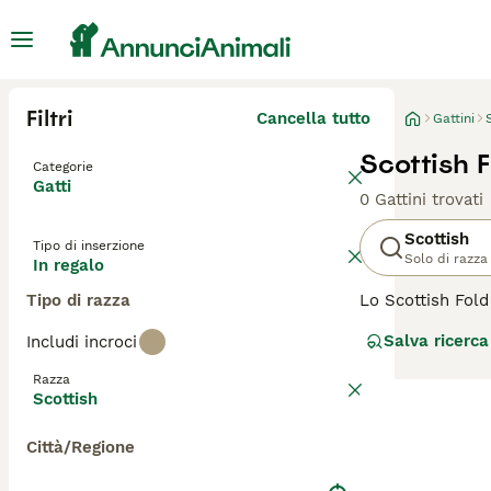
Filtri
Cancella tutto
Gattini
Scottish F
Categorie
Gatti
0 Gattini trovati
Scottish
Tipo di inserzione
Solo di razza
In regalo
Tipo di razza
Lo Scottish Fold
Sono relativamen
Salva ricerca
Includi incroci
strada nei cuori
ma vanta anche u
Razza
Scottish
Leggi la
nostra p
Città/Regione