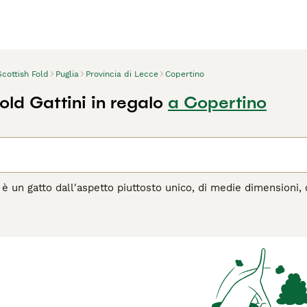
Scottish Fold
Puglia
Provincia di Lecce
Copertino
old Gattini in regalo
a Copertino
 è un gatto dall'aspetto piuttosto unico, di medie dimensioni, 
te nuovi nel mondo felino, ma da quando sono apparsi sulla sce
 e nelle case delle persone di tutto il mondo, e per una buona 
na delle nature più dolci e affettuose.
agina di consigli sul Scottish
per informazioni su questa razza