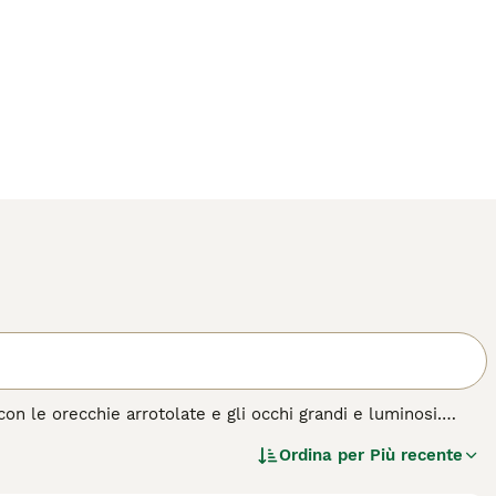
con le orecchie arrotolate e gli occhi grandi e luminosi.
na negli anni '60, questi adorabili gatti si sono fatti
Ordina per
Più recente
ragione. Non solo lo Scottish Fold ha un aspetto insolito,