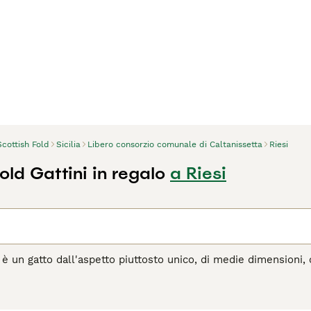
Scottish Fold
Sicilia
Libero consorzio comunale di Caltanissetta
Riesi
old Gattini in regalo
a Riesi
 è un gatto dall'aspetto piuttosto unico, di medie dimensioni, 
te nuovi nel mondo felino, ma da quando sono apparsi sulla sce
 e nelle case delle persone di tutto il mondo, e per una buona 
na delle nature più dolci e affettuose.