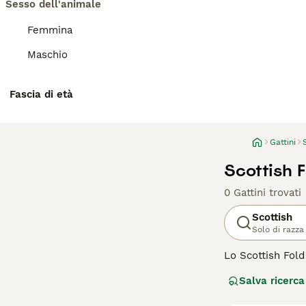
Sesso dell'animale
Femmina
Maschio
Fascia di età
Gattini
Scottish F
0 Gattini trovati
Scottish
Solo di razza
Lo Scottish Fold
Sono relativamen
Salva ricerca
strada nei cuori
ma vanta anche u