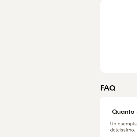
Leggi la
nostra p
FAQ
Quanto 
Un esemplare
dolcissimo.