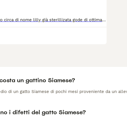
siamese di 1 anno circa di nome lilly già sterillizata gode di ottima salute regalo solo ad amanti di animali
costa un gattino Siamese?
dio di un gatto Siamese di pochi mesi proveniente da un alleva
no i difetti del gatto Siamese?