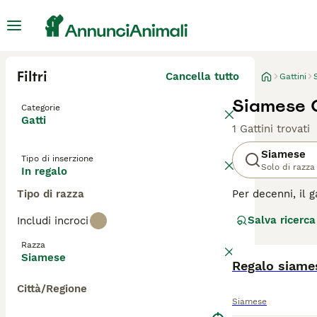
Filtri
Cancella tutto
Gattini
Siamese G
Categorie
Gatti
1 Gattini trovati
Siamese
Tipo di inserzione
Solo di razza
In regalo
Tipo di razza
Per decenni, il 
occhi azzurri no
Salva ricerca
Includi incroci
che trascorrono 
lunghe conversaz
Razza
compagnia umana
Siamese
Regalo siame
Leggi la
nostra p
Città/Regione
Siamese