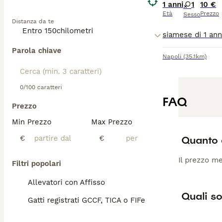
1 anni
1
10 €
Età
Prezzo
Sesso
Distanza da te
Parola chiave
Napoli
(35.1km)
0/100 caratteri
FAQ
Prezzo
Min Prezzo
Max Prezzo
Quanto 
€
€
Il prezzo me
Filtri popolari
Allevatori con Affisso
Quali so
Gatti registrati GCCF, TICA o FIFe