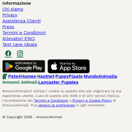
Informazione
Chi siamo
Privacy
Assistenza Clienti
Press
Termini e Condizioni
Allevatori ENCI
Test cane ideale
Pets4Homes
Hastnet
PuppyPlaats
MundoAnimalia
Annunci Animali
Lancaster Puppies
AnnunciAnimali.it utilizza i cookie su questo sito per migliorare la tua
esperienza utente. L'uso di questo sito Web e di altri servizi implica
l'accettazione dei
Termini e Condizioni
e
Privacy e Cookie Policy
di
AnnunciAnimali. Puoi
gestire le preferenze
in ogni momento.
© Copyright
2026
-
AnnunciAnimali