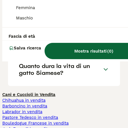
Quali sono i difetti del gatto
Femmina
Siamese?
Maschio
Il gatto Siamese è
Fascia di età
aggressivo?
Salva ricerca
Mostra risultati
(
0
)
Quanto dura la vita di un
gatto Siamese?
Cani e Cuccioli in Vendita
Chihuahua in vendita
Barboncino in vendita
Labrador in vendita
Pastore Tedesco in vendita
Bouledogue Francese in vendita