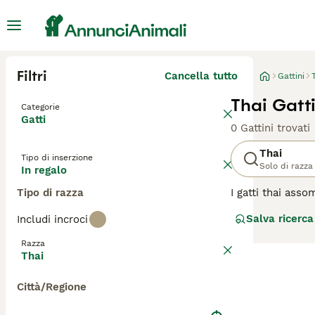
Filtri
Cancella tutto
Gattini
Thai Gatti
Categorie
Gatti
0 Gattini trovati
Thai
Tipo di inserzione
Solo di razza
In regalo
Tipo di razza
I gatti thai asso
Lilac point e il
Salva ricerca
Includi incroci
guadagnati la re
rende estremame
Razza
Thai
Leggi la
nostra p
Città/Regione