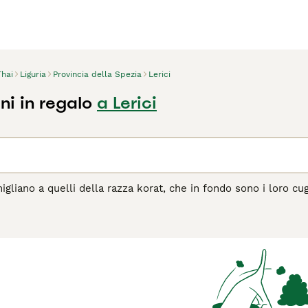
Thai
Liguria
Provincia della Spezia
Lerici
ni in regalo
a Lerici
migliano a quelli della razza korat, che in fondo sono i loro cugi
 blue point. Sono riconosciuti dal GCCF come una razza a sé e ne
putazione di meravigliosi compagni di famiglia. I gatti thai han
nte piacevole averne uno in casa.
agina di consigli sul Thai
per informazioni su questa razza di g