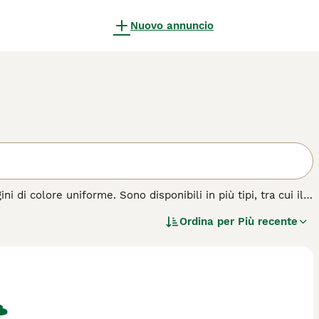
Nuovo annuncio
ni di colore uniforme. Sono disponibili in più tipi, tra cui il
l corso degli anni questi affascinanti felini si sono
Ordina per
Più recente
no molta personalità e questo, abbinato al loro bell'aspetto,
atto.