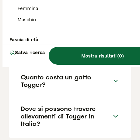
Femmina
Maschio
Qual è il carattere del gatto
Toyger?
Fascia di età
Toyger quanto vive?
Salva ricerca
Mostra risultati
(
0
)
Quanto costa un gatto
Toyger?
Dove si possono trovare
allevamenti di Toyger in
Italia?