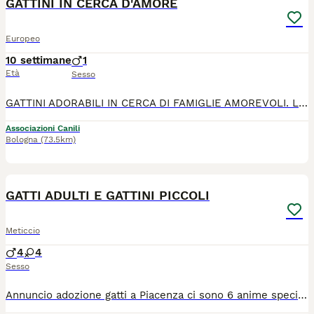
GATTINI IN CERCA D'AMORE
Europeo
10 settimane
1
Età
Sesso
GATTINI ADORABILI IN CERCA DI FAMIGLIE AMOREVOLI. Li affidiamo svermati vaccinati e chippati, sterilizzati e testati contro le malattie feline, solo in case sicure. Richieste protezioni a finestre e balconi. Arrivo in staffetta: *34*057*83896! disponibili quelli in foto e altri
Associazioni Canili
Bologna
(73.5km)
10
GATTI ADULTI E GATTINI PICCOLI
Meticcio
4
4
Sesso
Annuncio adozione gatti a Piacenza ci sono 6 anime speciali che aspettano una casa. Ognuno di loro merita amore, sicurezza e una nuova possibilità. Tre adulti di 7 anni Un tigrato curioso e affettuoso Una bianca e nera dolcissima Una tigrata vivace e coccolona Ognuno adottabile singolarmente. Tre cuccioli di 2 mesi Una femminuccia e due maschietti: energia pura, occhi grandi e tanta voglia di crescere amati. Se vuoi dare una possibilità a uno di loro, o conoscerli di persona, contattami. La loro nuova vita potrebbe cominciare grazie a te.