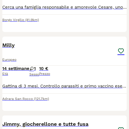
Cerca una famiglia responsabile e amorevole Cesare, uno splendido gattino maschio di circa 7-8 mesi (nato indicativamente tra novembre e dicembre scorsi). Nelle foto può sembrare più grande soltanto perché gli scatti sono stati fatti molto da vicino, ma è ancora un cucciolone. Cesare si cede in regalo esclusivamente a veri amanti degli animali, persone serie che sappiano prendersene cura con la dovuta attenzione e rispetto. Si precisa che l'adozione non è destinata a famiglie che cercano semplicemente un "giocattolo" per bambini, ma a chi desidera accogliere un nuovo membro in famiglia a tutti gli effetti. Il gattino deve ancora effettuare il percorso sanitario di base (sverminazione e vaccinazioni), che sarà a carico del nuovo proprietario. Si cede gratuitamente previa conoscitiva. Se siete persone realmente motivate e desiderate offrire a Cesare una vita serena e ricca d'affetto, potete contattarmi al numero 334 9355649. Si richiede la massima serietà.
Borgo Virgilio
(41.9km)
9
Milly
Europeo
14 settimane
1
10 €
Età
Prezzo
Sesso
Gattina di 3 mesi. Controllo parassiti e primo vaccino eseguito, come da libretto veterinario che sarà consegnato. Insieme alla gattina si regala il suo corredo: ciotole, casetta per lettiera, tiragraffi e giocattoli. Regalo ma l'app obbliga a indicare importo minimo di 10€
Adrara San Rocco
(121.7km)
6
Jimmy, giocherellone e tutte fusa