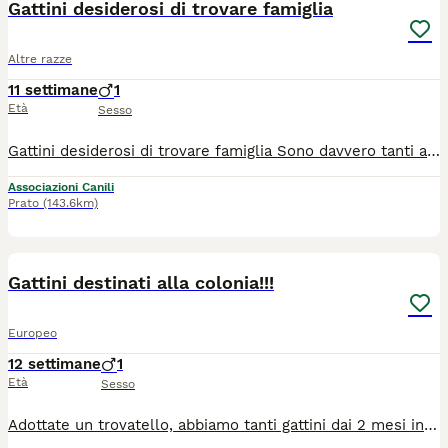
Gattini desiderosi di trovare famiglia
Altre razze
11 settimane
1
Età
Sesso
Gattini desiderosi di trovare famiglia Sono davvero tanti ancora senza casa, piccolini e anche più grandi. Chiamateci al *3*40578*3896** se volete regalar un posto e amore a uno di loro. Arrivano in staffetta, ritiro in zona Firenze. No esterno! Adozione categoricamente in appartamento. Richiediamo protezioni a finestre e balconi se ne avete, i gatti cadono e scappano molto facilmente.
Associazioni Canili
Prato
(143.6km)
12
Gattini destinati alla colonia!!!
Europeo
12 settimane
1
Età
Sesso
Adottate un trovatello, abbiamo tanti gattini dai 2 mesi in su, salvati dalla strada ma destinati a tornarci se non troveranno famiglia. Se volete adottare chiamate al **340**578.38*96. tutti i gattini arrivano tramite staffetta in zona Bologna e vengono affidati esclusivamente in appartamenti sicuri: richieste finestre e balconi con protezioni. No se vengono fatti uscire.