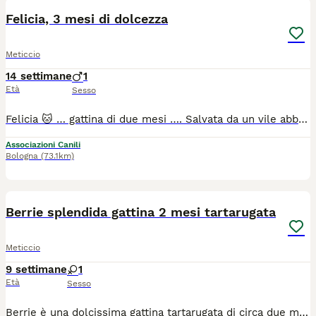
Felicia, 3 mesi di dolcezza
Meticcio
14 settimane
1
Età
Sesso
Felicia 🐱 … gattina di due mesi …. Salvata da un vile abbandono Bellissima gattina bianco nera simpatica e giocherellona. ➡️ Basso Lazio, provincia di Latina (ad un passo da Roma); ➡️ Spulciata - Sverminata - Primo vaccino 💉 ➡️ No case con giardino se non in sicurezza; ➡️ Può viaggiare in staffetta in tutto il centro e nord Italia; ➡️ Per candidarsi alla sua adozione potete inviare un breve messaggio di presentazione al ￼⁨349 458 3385⁩ (indicando il nome della gattina, la città da cui scrivete e tutto quello che ritenete opportuno scrivere nella presentazione, non rispondo ai messaggi privi di presentazione).
Associazioni Canili
Bologna
(73.1km)
14
Berrie splendida gattina 2 mesi tartarugata
Meticcio
9 settimane
1
Età
Sesso
Berrie è una dolcissima gattina tartarugata di circa due mesi, trovata da sola in campagna, tra i rovi, mentre piangeva disperata. Proprio da quel luogo nasce il suo nome, ispirato ai frutti di bosco. È una gattina davvero speciale: una piccola batuffolina che fa le fusa senza sosta, come un motorino sempre acceso. Basta incontrarla per innamorarsi del suo carattere dolce e affettuoso. È estremamente mansueta ed educata. Fin dal primo momento si è comportata come una gattina di casa: ha imparato subito a usare la lettiera, accetta tranquillamente il trasportino e ama stare in braccio. È curiosa, osserva con attenzione tutto ciò che la circonda e cerca continuamente il contatto con le persone. Berrie adora la compagnia e sogna una famiglia che la accolga e la ami per tutta la vita. Si trova in Calabria, ma può raggiungere tutta Italia tramite staffetta autorizzata. Verrà affidata spulciata, vaccinata e microchippata, previo iter di preaffido. No adozione con solo giardino. Per informazioni contattare Chiara: 389 9276292. Se non doveste ricevere risposta, lasciate un breve messaggio di presentazione: sarete ricontattati al più presto.