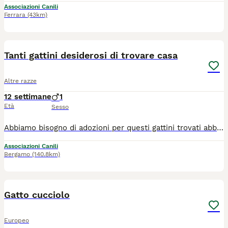
Associazioni Canili
Ferrara
(43km)
10
Tanti gattini desiderosi di trovare casa
Altre razze
12 settimane
1
Età
Sesso
Abbiamo bisogno di adozioni per questi gattini trovati abbandonati. Seguiti gia nell' iter sanitario, con vaccini e microchip. Sono molto buoni, socializzati Per adozioni chiamate 3) 40) 578) 3)896) li portiamo con staffettista autorizzato fino in regione, ritiro a Melegnano Li cediamo solo ed esclusivamente in casa. No fuori. E sono richieste messe in sicurezza a finestre e balconi se ci sono.
Associazioni Canili
Bergamo
(140.8km)
3
Gatto cucciolo
Europeo