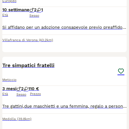
Europeo
10 settimane
2
1
Età
Sesso
Si affidano per un adozione consapevole previo preaffido cuccioli di 3 mesi a Verona e provincia o limitrofi Spulciati sverminati Si chiede un messaggio con breve presentazione indicando dove abiti e se hai altri animali
Villafranca di Verona
(43.2km)
5
Tre simpatici fratelli
Meticcio
3 mesi
2
1
10 €
Età
Prezzo
Sesso
Tre gattini,due maschietti e una femmina, regalo a persone serie che li vogliano accudire e curare,erano 5 i fratellini sono stati felicemente adottati
Medolla
(39.8km)