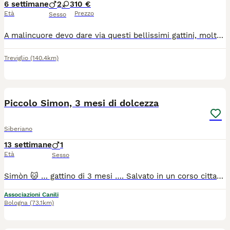
6 settimane
2
3
10 €
Età
Prezzo
Sesso
A malincuore devo dare via questi bellissimi gattini, molto vivaci e giocherelloni. Fanno i loro bisogni nella lettiera e mangiano già il loro cibo. NB: non hanno fatto ancora il vaccino!
Treviglio
(140.4km)
8
Piccolo Simon, 3 mesi di dolcezza
Siberiano
13 settimane
1
Età
Sesso
Simòn 🐱 … gattino di 3 mesi …. Salvato in un corso cittadino trafficato mentre sfrecciava tra auto 🚗 , chissà da dove sarà arrivato. Bellissimo gattino bianco arancio, simpatico, dolce e giocherellone. Simòn cerca casa/adozione come membro della famiglia affinché quella sua corsa abbia un senso che non sia quello di crescere in un gabbione. Carattere equilibrato ❤️🐱 ➡️ Basso Lazio, provincia di Latina (ad un passo da Roma); ➡️ Spulciato - Sverminato - Primo vaccino 💉 ➡️ Può viaggiare in staffetta in tutto il centro e nord Italia o accompagnato direttamente dal me. Per candidarsi alla sua adozione potete inviare un breve messaggio di presentazione al ￼⁨349 458 3385⁩ (indicando il nome del gattino, la città da cui scrivete e tutto quello che ritenete opportuno scrivere nella presentazione, non rispondo ai messaggi privi di presentazione).
Associazioni Canili
Bologna
(73.1km)
11