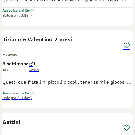
Associazioni Canili
Bologna
(73.1km)
12
1
Tiziano e Valentino 2 mesi
Meticcio
8 settimane
1
Età
Sesso
Questi due fratellini piccoli piccoli, tenerissimi e giocosi sono nati in casa il 9 giugno scorso, e stanno crescendo con la loro mamma e i loro fratellini...ma li non possono rimanere... Ne loro, ne i loro fratellini e neppure la mamma... Ora per loro si cerca una famiglia per sempre, ANCHE ADOZIONE SINGOLA, per adozione solo in casa, dopo visita conoscitiva pre affido da parte di volontario. Da Palermo raggiungono tutto il Centro Nord con staffetta autorizzata ASL, vaccinati e con certificato veterinario.
Associazioni Canili
Bologna
(73.1km)
5
Gattini