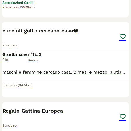
Associazioni Canili
Piacenza
(129.9km)
11
cuccioli gatto cercano casa❤️
Europeo
6 settimane
1
3
Età
Sesso
maschi e femmine cercano casa, 2 mesi e mezzo. aiutiamoli a trovare una famiglia per la vita❤️ SCRIVETEMI SU WHATSAPP O CHIAMATE
Solesino
(34.5km)
4
Regalo Gattina Europea
Europeo