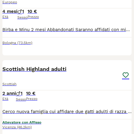
Europeo
4 mesi
1
10 €
Età
Prezzo
Sesso
Birba e Minu 2 mesi Abbandonati Saranno affidati con microchip libretto sanitario la mamma negativa fiv e felv Contatti Lucia 3465748053 Gaia 3311165634 PRIMO CONTATTO WHATSAPP
Bologna
(73.5km)
2
Scottish Highland adulti
Scottish
2 anni
1
10 €
Età
Prezzo
Sesso
Cerco nuova famiglia cui affidare due gatti adulti di razza highland fold e straight, una femmina e un maschio. Vaccinati, testati per malattie infettive e genetiche, sterilizzati. Richiesto contributo per spese veterinarie. Solo veramente interessati
Allevatore con Affisso
Vicenza
(46.2km)