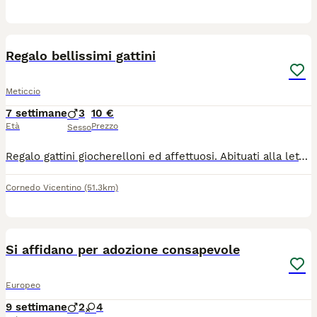
3
Regalo bellissimi gattini
Meticcio
7 settimane
3
10 €
Età
Prezzo
Sesso
Regalo gattini giocherelloni ed affettuosi. Abituati alla lettiera e a stare con i bambini. Disponibili fin da subito
Cornedo Vicentino
(51.3km)
5
Si affidano per adozione consapevole
Europeo
9 settimane
2
4