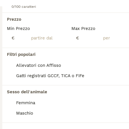
ADOTTA UN GATTINO!
0/100 caratteri
Europeo
Prezzo
8 settimane
1
Min Prezzo
Max Prezzo
Età
Sesso
€
€
TANTI TENERISSIMI GATTINI ABBANDONATI DA ADOTTARE. Dolcissimi, sverminati, vaccinati e chippati, arrivano con staffetta fino a Casalecchio di Reno per buona adozione. Abituati in casa e all'uso della lettiera. Per info 340 578 3896 Vengono affidati esclusivamente in appartamento, con obbligo di protezioni a balconi e finestre.
Associazioni Canili
Filtri popolari
Reggio Emilia
(73.9km)
Allevatori con Affisso
3
Gatti registrati GCCF, TICA o FIFe
Regalo gattino europeo maschio di 2 mesi
Sesso dell'animale
Europeo
8 settimane
1
10 €
Femmina
Età
Prezzo
Sesso
Maschio
REGALO gattino europeo tigrato scuro, ha quasi 2 mesi e mangia tranquillamente. È dolce, giocherellone e cerca attenzioni. È sano ma non ha le vaccinazioni, nè ha fatto alcun trattamento per i vermi.