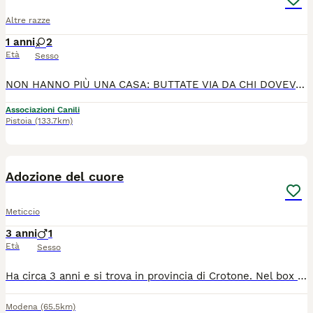
Altre razze
1 anni
2
Età
Sesso
NON HANNO PIÙ UNA CASA: BUTTATE VIA DA CHI DOVEVA AMARLE PER SEMPRE.... Pistoia: ariel e arisa hanno 1 anno e cercano nuova adozione con urgenza. Si trovano a pistoia e sono adottabili in toscana o in zone limitrofe, esclusivamente in appartamento! Abituate in casa e alla lettiera, buonissime, sane e sterilizzate. Vengono cedute esclusivamente insieme. Info 340 578 3896
Associazioni Canili
Pistoia
(133.7km)
1
Adozione del cuore
Meticcio
3 anni
1
Età
Sesso
Ha circa 3 anni e si trova in provincia di Crotone. Nel box è disperato, prima era libero, aveva i suoi compagni. Ora non ha più nulla. Vive chiuso in un box senza uscite. Resta sdraiato sul cemento, a fissare il vuoto, solo, con nel cuore l'angoscia per la vita perduta. Ed essendo un cane nero ha pochissime possibilità. Si cerca per lui adozione o stallo, con un gesto di amore. Erika 3477569219
Modena
(65.5km)