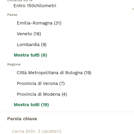
Età
Distanza da te
Sesso
Lui e' un rossino delizioso, dolce come lo zucchero, affettuosissimo, concentrato di fusa, 3 mesi circa. Ha tante coccole da donare. E' abituato alla lettiera, ed è sano e giocherellone ❤️ Cerca casa, solo casa in sicurezza, no dentro fuori. Dopo pre affido, visita conoscitiva volontario di zona a casa degli adottanti, raggiunge tutto il Centro Nord da Palermo con staffetta autorizzata ASL, vaccini e certificazione veterinario 3280648813
Paese
Emilia-Romagna (31)
Associazioni Canili
Bologna
(73.1km)
Veneto (18)
8
TUTTI GLI ANNUNCI
Lombardia (9)
SERVONO ADOZIONI X SALVARLI
Mostra tutti (6)
Regione
Altre razze
Città Metropolitana di Bologna (19)
9 settimane
1
Età
Sesso
Provincia di Verona (7)
Provincia di Modena (4)
Servono adozioni x salvare questi gattini. Per informazioni ×34×057×838×96 sono tutti trovatelli e non hanno nessuno. Arrivano con staffetta. Vengono dati gia con iter sanitario completato. ADOZIONE SOLO IN CASA, CON PROTEZIONI A FINESTRE-BALCONI
Mostra tutti (19)
Associazioni Canili
Modena
(65.5km)
Parola chiave
9