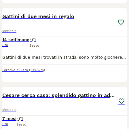
14
Gattini di due mesi in regalo
Meticcio
14 settimane
1
Età
Sesso
Gattini di due mesi trovati in strada, sono molto giocherelloni e affettuosi. Abituati a fare bisogni nella lettiera. Si cedono a soli amanti degli animali e a veramente interessati, no perditempo.
Fornovo di Taro
(108.8km)
4
Cesare cerca casa: splendido gattino in adozione
Meticcio
7 mesi
1
Età
Sesso