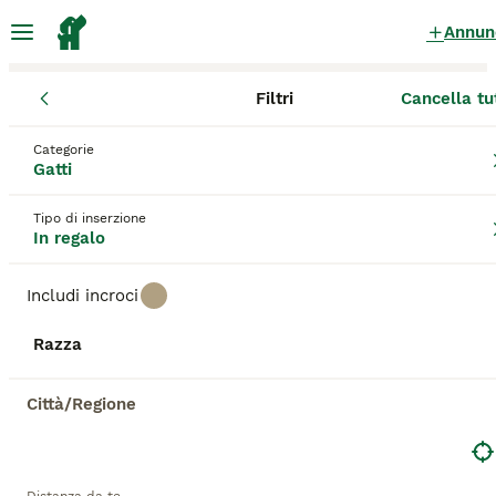
Annun
Filtri
Cancella tu
Gattini
Veneto
Provincia di Verona
Legnago
Categorie
Gattini in regalo
a Legnago
Gatti
63 Gattini trovati
Tipo di inserzione
In regalo
Tutte le razze
Filtri
Includi incroci
Salva ricerca
Ordina
24
Razza
ANNUNCI IN EVIDENZA
BOOST
3 mesi dolcissimo maschietto
Città/Regione
Meticcio
13 settimane
1