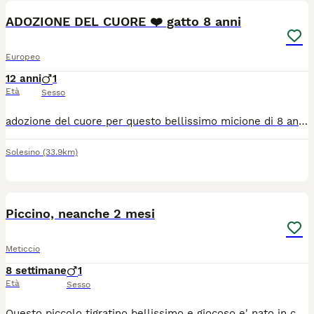
ADOZIONE DEL CUORE ❤️ gatto 8 anni
Europeo
12 anni
1
Età
Sesso
adozione del cuore per questo bellissimo micione di 8 anni. il proprietario è morto e il gatto è rimasto in strada tra randagi che lo picchiano. ora è a casa della nostra volontaria. è testato FIV negativo e aspetta una famiglia che lo ami per sempre🫶🏻 WHATSAPP O CHIAMATE, NON LEGGO MESSAGGI SU ANNUNCI ANIMALI. grazie!
Solesino
(33.9km)
10
1
Piccino, neanche 2 mesi
Meticcio
8 settimane
1
Età
Sesso
Questo piccolo tigratino bellissimo e giocoso e' nato in casa il 9 giugno scorso, e sta crescendo con la sua mamma e i suoi fratellini...ma li non può rimanere... Ne lui, ne i suoi fratellini e neppure la mamma... Ora per lui si cerca una famiglia per sempre, per adozione solo in casa, dopo visita conoscitiva pre affido da parte di volontario. Da Palermo raggiunge tutto il Centro Nord con staffetta autorizzata ASL, vaccinato e con certificato veterinario. Patrizia wattsapp 3921235446