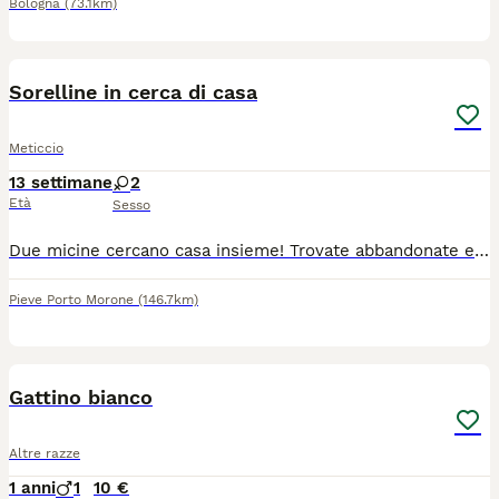
Bologna
(73.1km)
3
1
Sorelline in cerca di casa
Meticcio
13 settimane
2
Età
Sesso
Due micine cercano casa insieme! Trovate abbandonate erano piccolissime e con poca speranza di sopravvivere , sono state allattate.con biberon e tanta pazienza ora sono diventate.bellissime e inseparabili! Sono.molto affettuose e hanno bisogno di una casa sicura per sempre.
Pieve Porto Morone
(146.7km)
3
Gattino bianco
Altre razze
1 anni
1
10 €