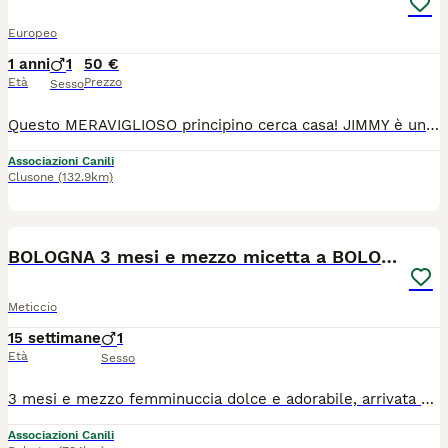
Europeo
1 anni
1
50 €
Età
Prezzo
Sesso
Questo MERAVIGLIOSO principino cerca casa! JIMMY è un gatto simpaticissimo, si struscia, fa un sacco di fusa, dà le testatine (dopo averti adeguatamente studiato eh, con un attimo di pazienza!), gioca come un matto con tutto e gli piacerebbe avere un compagno di giochi. Ha passato il suo primo anno di vita da randagio, ma ha sempre cercato il contatto umano entrando in casa ed ora finalmente avrà quello che desidera! 1 anno 🦟Spulciato 🪱Sverminato 🔗 Chippato 💉 castrato 🥰 Testato FIV e FELV negativo 💩 test giardia e parassiti negativi. Colloquio conoscitivo di persona o in videochiamata per dare consigli giusti per la sicurezza dei mici e il corretto inserimento. 🌍 Si trovano a #Clusone in provincia di #Bergamo ma ci si sposta nelle province limitrofe. 📞 328.3846864 (no messaggi sotto il post o in Messenger di facebook, grazie)uesto MERAVIGLIOSO principino cerca casa! JIMMY è un gatto simpaticissimo, si struscia, fa un sacco di fusa, dà le testatine (dopo averti adeguatamente studiato eh, con un attimo di pazienza!), gioca come un matto con tutto e gli piacerebbe avere un compagno di giochi. Ha passato il suo primo anno di vita da randagio, ma ha sempre cercato il contatto umano entrando in casa ed ora finalmente avrà quello che desidera! 1 anno, Spulciato, Sverminato, Chippato, castrato, Testato FIV e FELV negativo, test giardia e parassiti negativi. Colloquio conoscitivo di persona o in videochiamata per dare consigli giusti per la sicurezza dei mici e il corretto inserimento.
Associazioni Canili
Clusone
(132.9km)
9
BOLOGNA 3 mesi e mezzo micetta a BOLOGNA
Meticcio
15 settimane
1
Età
Sesso
3 mesi e mezzo femminuccia dolce e adorabile, arrivata a Bologna da Palermo x cercare adozione. Abituata in casa, cerca famiglia, solo per adozione in casa in sicurezza, dopo pre affido con visita conoscitiva di volontario. Si trova a BOLOGNA lasciare whatsapp con presentazione
Associazioni Canili