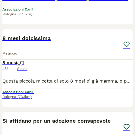
Associazioni Canili
Bologna
(77.5km)
6
8 mesi dolcissima
Meticcio
8 mesi
1
Età
Sesso
Questa piccola micetta di solo 8 mesi e' già mamma, e purtroppo anche se è nata e cresciuta in casa ora deve cercare urgentemente altra famiglia, così come i suoi cuccioli e stavolta per sempre. E' di una dolcezza disarmante. Per lei si cerca adozione solo in casa, dopo visita conoscitiva pre affido da parte di volontario. Da Palermo raggiunge tutto il Centro Nord con staffetta autorizzata ASL. Wattsapp al 3921235446 per chiedere di lei
Associazioni Canili
Bologna
(73.1km)
3
Si affidano per un adozione consapevole