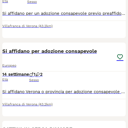
Età
Sesso
Si affidano per un adozione consapevole previo preaffido cuccioli di 3 mesi a Verona e provincia o limitrofi Spulciati sverminati Si chiede un messaggio con breve presentazione indicando dove abiti e se hai altri animali
Villafranca di Verona
(43.2km)
5
Si affidano per adozione consapevole
Europeo
14 settimane
1
2
Età
Sesso
Si affidano Verona o provincia per adozione consapevole cuccioli di 3 mesi sverminati Spulciati previo preaffido Si chiede un messaggio con una breve presentazione, città di residenza, se si hanno altri animali Chiara 39 329 096 7693
Villafranca di Verona
(43.2km)
8