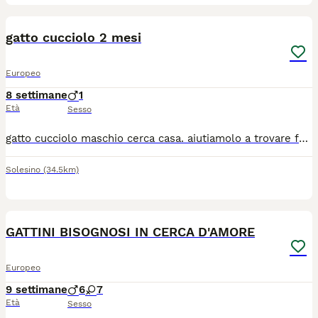
3
gatto cucciolo 2 mesi
Europeo
8 settimane
1
Età
Sesso
gatto cucciolo maschio cerca casa. aiutiamolo a trovare famiglia ha 2 mesi e mezzo. SCRIVETEMI SU WHATSAPP
Solesino
(34.5km)
9
GATTINI BISOGNOSI IN CERCA D'AMORE
Europeo
9 settimane
6
7
Età
Sesso