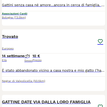
Gattini senza casa né amore...ancora in cerca di famiglia. Socievoli e buonissimi, chiedono solo un po d'amore. Vaccinati e sverminati testati e sterilizzati. Quelli in foto e altri. Per adottarne uno chiamateci al 3?40?57?83?896 Arrivano con staffetta a Bologna, con ritiro a Casalecchio di Reno. Li affidiamo solo in appartamenti sicuri, necessarie protezioni alle finestre e ai balconi se presenti.
Associazioni Canili
Bologna
(73.5km)
1
Trovato
Europeo
14 settimane
1
10 €
Età
Prezzo
Sesso
È stato abbandonato vicino a casa nostra e mio gatto l’ha portato a casa e adesso cerchiamo una bella casa per lui è un gatto dolcissimo giocare che non vuole più uscire di casa vuole avere una casa una famiglia tutta sua. Regalo anche se devo per forza mettere un prezzo
Negrar di Valpolicella
(50.5km)
4
GATTINE DATE VIA DALLA LORO FAMIGLIA