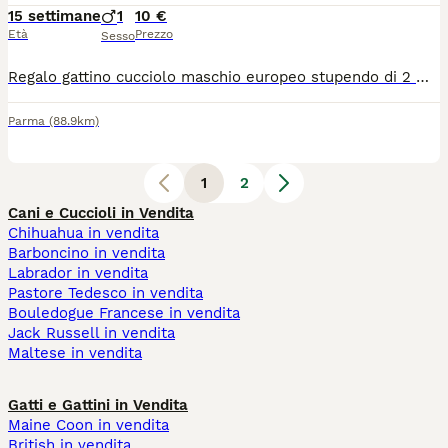
15 settimane
1
10 €
Età
Prezzo
Sesso
Regalo gattino cucciolo maschio europeo stupendo di 2 mesi gia sverminato , primo vaccino da fare. Già imparato alla lettiera . Mi trovo in provincia di Parma Whatsapp o telefono 3892438480
Parma
(88.9km)
1
2
Cani e Cuccioli in Vendita
Chihuahua in vendita
Barboncino in vendita
Labrador in vendita
Pastore Tedesco in vendita
Bouledogue Francese in vendita
Jack Russell in vendita
Maltese in vendita
Gatti e Gattini in Vendita
Maine Coon in vendita
British in vendita