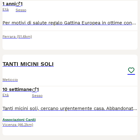
1 anni
1
Età
Sesso
Per motivi di salute regalo Gattina Europea in ottime condizioni e regolarmente vaccinata e controllata. È molto dolce e di compagnia. Abituata a convivere con altri cani e gatti
Ferrara
(51.6km)
10
TANTI MICINI SOLI
Meticcio
10 settimane
1
Età
Sesso
Tanti micini soli, cercano urgentemente casa. Abbandonati in strada a morire, hanno bisogno di famiglie amorevoli. Per info 340// 578//3// 896 l'adozione é possibile solo in appartamento, con protezioni a finestre e balconi. Vengono ceduti sverminati e vaccinati, Sopra i sei mesi, anche gia sterilizzati e testati fiv felv
Associazioni Canili
Vicenza
(46.2km)
17
1