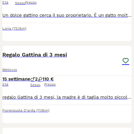
Età
Prezzo
Sesso
Un dolce gattino cerca il suo proprietario. È un gatto molto educato, coccolone e già sterilizzato.
Loria
(75.1km)
1
Regalo Gattina di 3 mesi
Meticcio
15 settimane
2
1
10 €
Età
Prezzo
Sesso
regalo Gattina di 3 mesi, la madre è di taglia molto piccola a pelo corto il padre taglia media a pelo medio con occhi blu ha effettuato solo i controlli di base essendo ancora troppo piccola per le vaccinazioni e altre applicazioni.
Fiorenzuola D'arda
(113km)
11