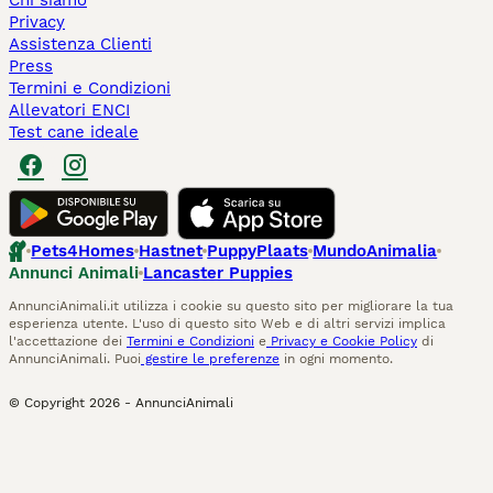
Chi siamo
Privacy
Assistenza Clienti
Press
Termini e Condizioni
Allevatori ENCI
Test cane ideale
Pets4Homes
Hastnet
PuppyPlaats
MundoAnimalia
Annunci Animali
Lancaster Puppies
AnnunciAnimali.it utilizza i cookie su questo sito per migliorare la tua
esperienza utente. L'uso di questo sito Web e di altri servizi implica
l'accettazione dei
Termini e Condizioni
e
Privacy e Cookie Policy
di
AnnunciAnimali. Puoi
gestire le preferenze
in ogni momento.
© Copyright
2026
-
AnnunciAnimali