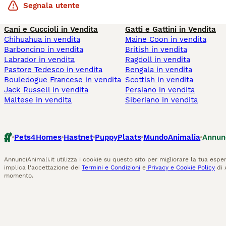
Segnala utente
Cani e Cuccioli in Vendita
Gatti e Gattini in Vendita
Chihuahua in vendita
Maine Coon in vendita
Barboncino in vendita
British in vendita
Labrador in vendita
Ragdoll in vendita
Pastore Tedesco in vendita
Bengala in vendita
Bouledogue Francese in vendita
Scottish in vendita
Jack Russell in vendita
Persiano in vendita
Maltese in vendita
Siberiano in vendita
Pets4Homes
Hastnet
PuppyPlaats
MundoAnimalia
Annun
AnnunciAnimali.it utilizza i cookie su questo sito per migliorare la tua esper
implica l'accettazione dei
Termini e Condizioni
e
Privacy e Cookie Policy
di 
momento.