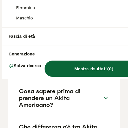
base a fattori come il pedigree, la
reputazione dell'allevatore e la posizione.
Femmina
Maschio
Quali sono i difetti di salute
più comuni dell'Akita
Fascia di età
Americano?
Generazione
Qual è il carattere dell'Akita
Salva ricerca
Americano?
Mostra risultati
(
0
)
Cosa sapere prima di
prendere un Akita
Americano?
Che differenza c'è tra Akita